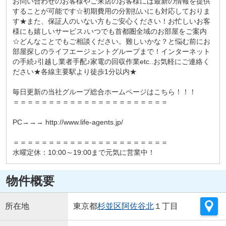
お問い合わせのお客様やご来店のお客様には最新の情報を提供
することが可能です☆初期費用の分割払いにも対応しておりま
す★また、保証人のいない方もご安心ください！お忙しいお客
様にも嬉しいサービス♪いつでも首都圏全域のお部屋をご案内
☆どんなことでもご相談ください。難しいかな？と悩む前にお
部屋探しのライフエージェントグループまで！インターネット
の手続♪引越し業者手配♪家電の回収作業etc..お気軽にご連絡く
ださい★各線主要駅より徒歩1分以内★
毎日更新の当社グループ総合ホームページはこちら！！！
＝＝＝＝＝＝＝＝＝＝＝＝＝＝＝＝＝＝＝＝＝＝
PC→→→ http://www.life-agents.jp/
＝＝＝＝＝＝＝＝＝＝＝＝＝＝＝＝＝＝＝＝＝＝
水曜定休：10:00～19:00まで元気に営業中！
物件概要
所在地
東京都
杉並区
阿佐谷北
１丁目