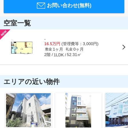
お問い合わせ(無料)
空室一覧
-
16.5万円
(管理費等：3,000円)
1ヶ月
0ヶ月
敷金
礼金
2階
52.31㎡
1LDK
エリアの近い物件