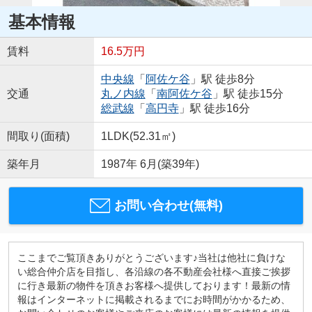
基本情報
賃料
16.5万円
中央線
「
阿佐ケ谷
」駅 徒歩8分
交通
丸ノ内線
「
南阿佐ケ谷
」駅 徒歩15分
総武線
「
高円寺
」駅 徒歩16分
間取り(面積)
1LDK(52.31㎡)
築年月
1987年 6月(築39年)
お問い合わせ(無料)
ここまでご覧頂きありがとうございます♪当社は他社に負けな
い総合仲介店を目指し、各沿線の各不動産会社様へ直接ご挨拶
に行き最新の物件を頂きお客様へ提供しております！最新の情
報はインターネットに掲載されるまでにお時間がかかるため、