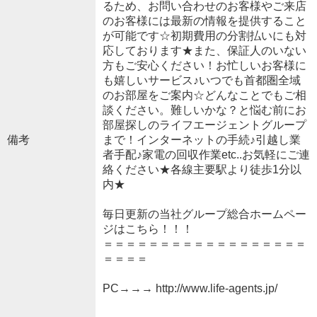
るため、お問い合わせのお客様やご来店
のお客様には最新の情報を提供すること
が可能です☆初期費用の分割払いにも対
応しております★また、保証人のいない
方もご安心ください！お忙しいお客様に
も嬉しいサービス♪いつでも首都圏全域
のお部屋をご案内☆どんなことでもご相
談ください。難しいかな？と悩む前にお
部屋探しのライフエージェントグループ
備考
まで！インターネットの手続♪引越し業
者手配♪家電の回収作業etc..お気軽にご連
絡ください★各線主要駅より徒歩1分以
内★
毎日更新の当社グループ総合ホームペー
ジはこちら！！！
＝＝＝＝＝＝＝＝＝＝＝＝＝＝＝＝＝＝
＝＝＝＝
PC→→→ http://www.life-agents.jp/