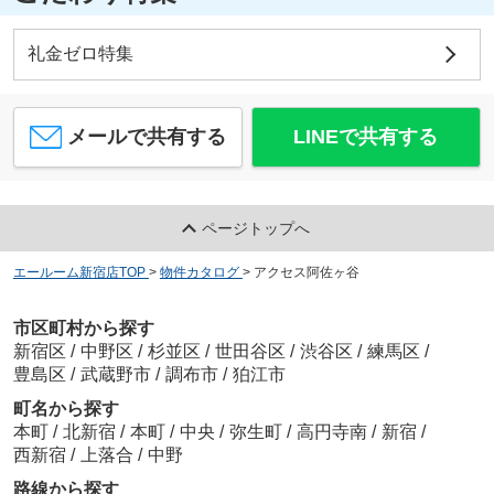
礼金ゼロ特集
メールで共有する
LINEで共有する
ページトップへ
エールーム新宿店TOP
>
物件カタログ
>
アクセス阿佐ヶ谷
市区町村から探す
新宿区
/
中野区
/
杉並区
/
世田谷区
/
渋谷区
/
練馬区
/
豊島区
/
武蔵野市
/
調布市
/
狛江市
町名から探す
本町
/
北新宿
/
本町
/
中央
/
弥生町
/
高円寺南
/
新宿
/
西新宿
/
上落合
/
中野
路線から探す