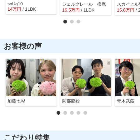
snUg10
シェルクレール 松庵
スカイヒル
14
万
円
/ 1LDK
16.5
万
円
/ 1LDK
15.8
万
円
/ 
お客様の声
加藤七彩
阿部龍毅
青木武蔵
こだわり特集