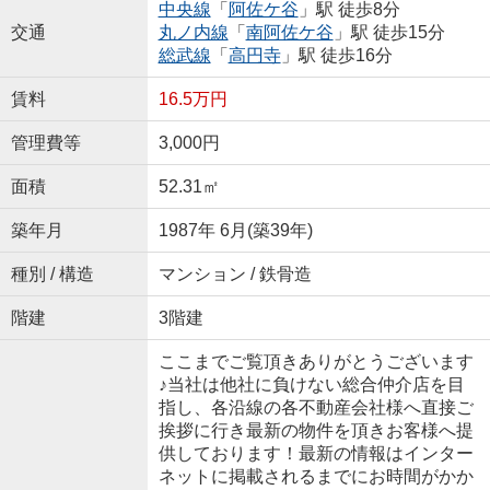
中央線
「
阿佐ケ谷
」駅 徒歩8分
交通
丸ノ内線
「
南阿佐ケ谷
」駅 徒歩15分
総武線
「
高円寺
」駅 徒歩16分
賃料
16.5万円
管理費等
3,000円
面積
52.31㎡
築年月
1987年 6月(築39年)
種別 / 構造
マンション / 鉄骨造
階建
3階建
ここまでご覧頂きありがとうございます
♪当社は他社に負けない総合仲介店を目
指し、各沿線の各不動産会社様へ直接ご
挨拶に行き最新の物件を頂きお客様へ提
供しております！最新の情報はインター
ネットに掲載されるまでにお時間がかか