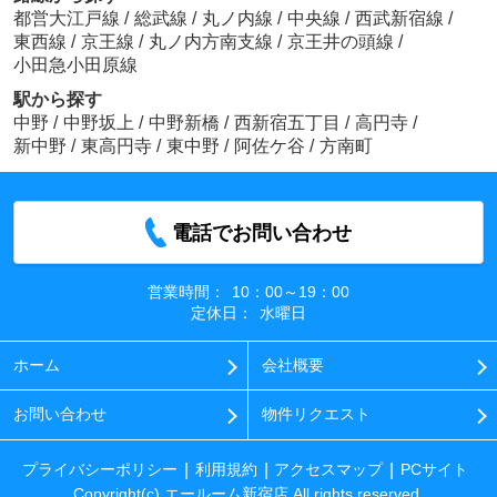
都営大江戸線
/
総武線
/
丸ノ内線
/
中央線
/
西武新宿線
/
東西線
/
京王線
/
丸ノ内方南支線
/
京王井の頭線
/
小田急小田原線
駅から探す
中野
/
中野坂上
/
中野新橋
/
西新宿五丁目
/
高円寺
/
新中野
/
東高円寺
/
東中野
/
阿佐ケ谷
/
方南町
電話でお問い合わせ
営業時間：
10：00～19：00
定休日：
水曜日
ホーム
会社概要
お問い合わせ
物件リクエスト
プライバシーポリシー
利用規約
アクセスマップ
PCサイト
Copyright(c) エールーム新宿店 All rights reserved.