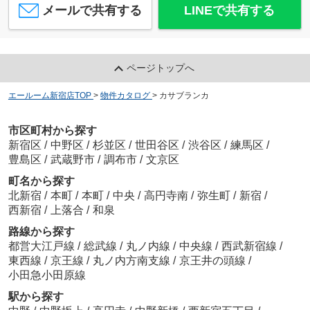
メールで共有する
LINEで共有する
ページトップへ
エールーム新宿店TOP
>
物件カタログ
>
カサブランカ
市区町村から探す
新宿区
/
中野区
/
杉並区
/
世田谷区
/
渋谷区
/
練馬区
/
豊島区
/
武蔵野市
/
調布市
/
文京区
町名から探す
北新宿
/
本町
/
本町
/
中央
/
高円寺南
/
弥生町
/
新宿
/
西新宿
/
上落合
/
和泉
路線から探す
都営大江戸線
/
総武線
/
丸ノ内線
/
中央線
/
西武新宿線
/
東西線
/
京王線
/
丸ノ内方南支線
/
京王井の頭線
/
小田急小田原線
駅から探す