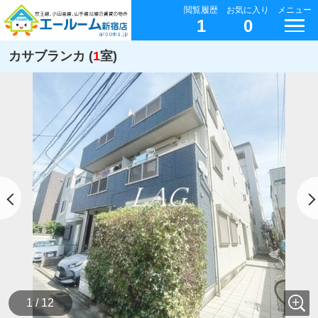
閲覧履歴
お気に入り
メニュー
1
0
カサブランカ (
1
室)
1 / 12