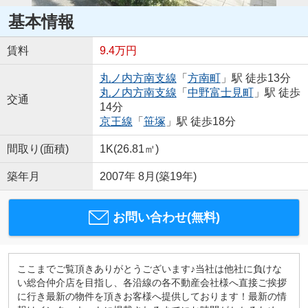
基本情報
賃料
9.4万円
丸ノ内方南支線
「
方南町
」駅 徒歩13分
丸ノ内方南支線
「
中野富士見町
」駅 徒歩
交通
14分
京王線
「
笹塚
」駅 徒歩18分
間取り(面積)
1K(26.81㎡)
築年月
2007年 8月(築19年)
お問い合わせ(無料)
ここまでご覧頂きありがとうございます♪当社は他社に負けな
い総合仲介店を目指し、各沿線の各不動産会社様へ直接ご挨拶
に行き最新の物件を頂きお客様へ提供しております！最新の情