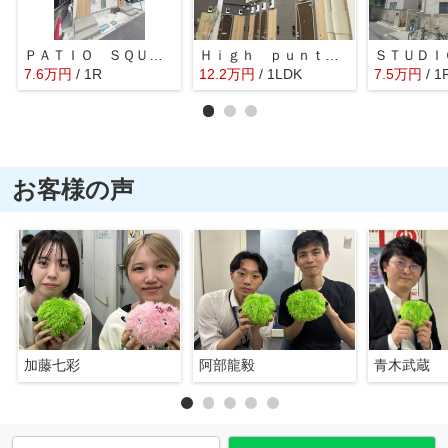
ＰＡＴＩＯ ＳＱＵＡＲＥ川添
Ｈｉｇｈ ｐｕｎｔ ｅ．ｋ．ｄ
ＳＴＵＤＩ
7.6
万
円
/ 1R
12.2
万
円
/ 1LDK
7.5
万
円
/ 1
お客様の声
加藤七彩
阿部龍毅
青木武蔵