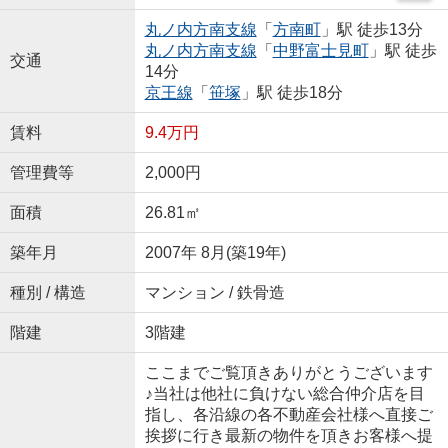
丸ノ内方南支線
「
方南町
」駅 徒歩13分
丸ノ内方南支線
「
中野富士見町
」駅 徒歩
交通
14分
京王線
「
笹塚
」駅 徒歩18分
賃料
9.4万円
管理費等
2,000円
面積
26.81㎡
築年月
2007年 8月(築19年)
種別 / 構造
マンション / 鉄骨造
階建
3階建
ここまでご覧頂きありがとうございます
♪当社は他社に負けない総合仲介店を目
指し、各沿線の各不動産会社様へ直接ご
挨拶に行き最新の物件を頂きお客様へ提