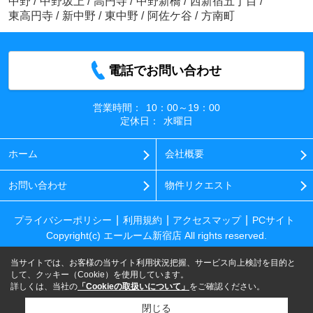
中野
/
中野坂上
/
高円寺
/
中野新橋
/
西新宿五丁目
/
東高円寺
/
新中野
/
東中野
/
阿佐ケ谷
/
方南町
電話でお問い合わせ
営業時間：
10：00～19：00
定休日：
水曜日
ホーム
会社概要
お問い合わせ
物件リクエスト
プライバシーポリシー
利用規約
アクセスマップ
PCサイト
Copyright(c) エールーム新宿店 All rights reserved.
当サイトでは、お客様の当サイト利用状況把握、サービス向上検討を目的と
して、クッキー（Cookie）を使用しています。
詳しくは、当社の
「Cookieの取扱いについて」
をご確認ください。
閉じる