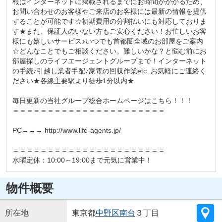
報はインターネットに掲載されるまでにお時間がかかるため、
お問い合わせのお客様やご来店のお客様には最新の情報を提供
することが可能です☆初期費用の分割払いにも対応しておりま
す★また、保証人のいない方もご安心ください！お忙しいお客
様にも嬉しいサービス♪いつでも首都圏全域のお部屋をご案内
☆どんなことでもご相談ください。難しいかな？と悩む前にお
部屋探しのライフエージェントグループまで！インターネット
の手続♪引越し業者手配♪家電の回収作業etc..お気軽にご連絡く
ださい★各線主要駅より徒歩1分以内★
毎日更新の当社グループ総合ホームページはこちら！！！
＝＝＝＝＝＝＝＝＝＝＝＝＝＝＝＝＝＝＝＝＝＝
PC→→→ http://www.life-agents.jp/
＝＝＝＝＝＝＝＝＝＝＝＝＝＝＝＝＝＝＝＝＝＝
水曜定休：10:00～19:00まで元気に営業中！
物件概要
所在地
東京都
中野区
南台
３丁目