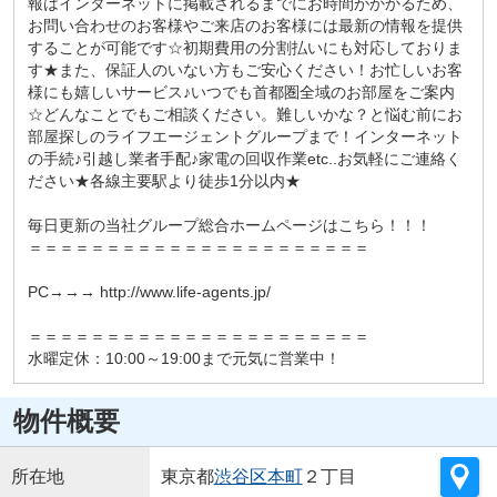
報はインターネットに掲載されるまでにお時間がかかるため、
お問い合わせのお客様やご来店のお客様には最新の情報を提供
することが可能です☆初期費用の分割払いにも対応しておりま
す★また、保証人のいない方もご安心ください！お忙しいお客
様にも嬉しいサービス♪いつでも首都圏全域のお部屋をご案内
☆どんなことでもご相談ください。難しいかな？と悩む前にお
部屋探しのライフエージェントグループまで！インターネット
の手続♪引越し業者手配♪家電の回収作業etc..お気軽にご連絡く
ださい★各線主要駅より徒歩1分以内★
毎日更新の当社グループ総合ホームページはこちら！！！
＝＝＝＝＝＝＝＝＝＝＝＝＝＝＝＝＝＝＝＝＝＝
PC→→→ http://www.life-agents.jp/
＝＝＝＝＝＝＝＝＝＝＝＝＝＝＝＝＝＝＝＝＝＝
水曜定休：10:00～19:00まで元気に営業中！
物件概要
所在地
東京都
渋谷区
本町
２丁目