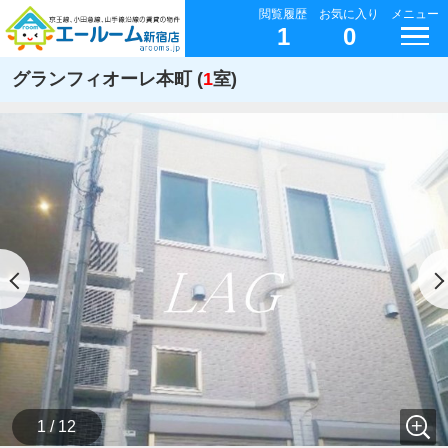
閲覧履歴
お気に入り
メニュー
1
0
グランフィオーレ本町 (
1
室)
1 / 12