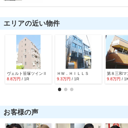
エリアの近い物件
ヴェルト笹塚ツインⅡ
ＨＷ．ＨＩＬＬＳ
第８三和マ
8.8
万
円
/ 1R
9.3
万
円
/ 1R
9.8
万
円
/ 1
お客様の声