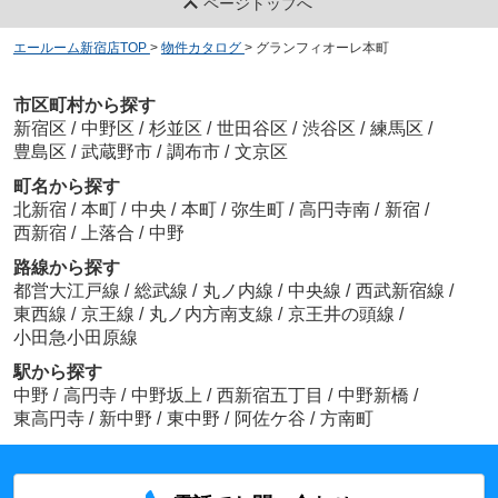
ページトップへ
エールーム新宿店TOP
>
物件カタログ
>
グランフィオーレ本町
市区町村から探す
新宿区
/
中野区
/
杉並区
/
世田谷区
/
渋谷区
/
練馬区
/
豊島区
/
武蔵野市
/
調布市
/
文京区
町名から探す
北新宿
/
本町
/
中央
/
本町
/
弥生町
/
高円寺南
/
新宿
/
西新宿
/
上落合
/
中野
路線から探す
都営大江戸線
/
総武線
/
丸ノ内線
/
中央線
/
西武新宿線
/
東西線
/
京王線
/
丸ノ内方南支線
/
京王井の頭線
/
小田急小田原線
駅から探す
中野
/
高円寺
/
中野坂上
/
西新宿五丁目
/
中野新橋
/
東高円寺
/
新中野
/
東中野
/
阿佐ケ谷
/
方南町