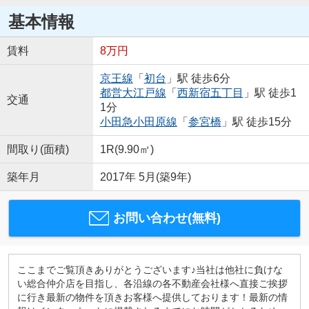
基本情報
賃料
8万円
京王線
「
初台
」駅 徒歩6分
都営大江戸線
「
西新宿五丁目
」駅 徒歩1
交通
1分
小田急小田原線
「
参宮橋
」駅 徒歩15分
間取り(面積)
1R(9.90㎡)
築年月
2017年 5月(築9年)
お問い合わせ(無料)
ここまでご覧頂きありがとうございます♪当社は他社に負けな
い総合仲介店を目指し、各沿線の各不動産会社様へ直接ご挨拶
に行き最新の物件を頂きお客様へ提供しております！最新の情