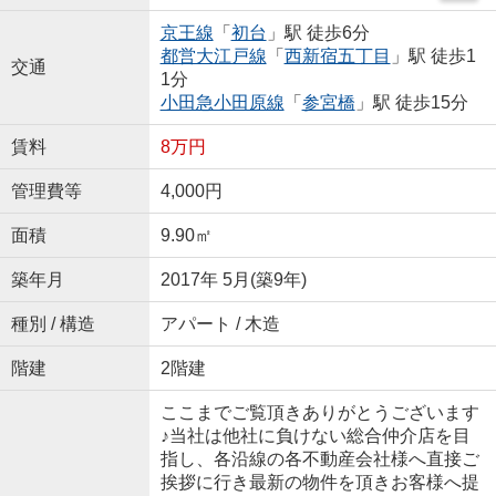
京王線
「
初台
」駅 徒歩6分
都営大江戸線
「
西新宿五丁目
」駅 徒歩1
交通
1分
小田急小田原線
「
参宮橋
」駅 徒歩15分
賃料
8万円
管理費等
4,000円
面積
9.90㎡
築年月
2017年 5月(築9年)
種別 / 構造
アパート / 木造
階建
2階建
ここまでご覧頂きありがとうございます
♪当社は他社に負けない総合仲介店を目
指し、各沿線の各不動産会社様へ直接ご
挨拶に行き最新の物件を頂きお客様へ提