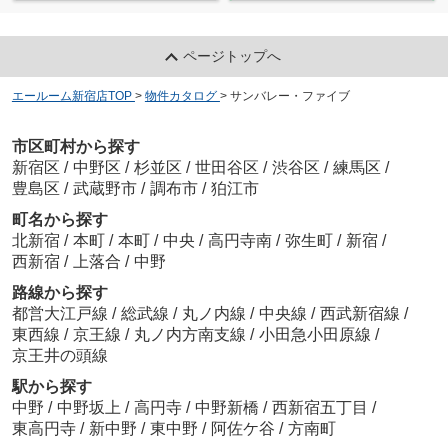
ページトップへ
エールーム新宿店TOP
>
物件カタログ
>
サンバレー・ファイブ
市区町村から探す
新宿区
/
中野区
/
杉並区
/
世田谷区
/
渋谷区
/
練馬区
/
豊島区
/
武蔵野市
/
調布市
/
狛江市
町名から探す
北新宿
/
本町
/
本町
/
中央
/
高円寺南
/
弥生町
/
新宿
/
西新宿
/
上落合
/
中野
路線から探す
都営大江戸線
/
総武線
/
丸ノ内線
/
中央線
/
西武新宿線
/
東西線
/
京王線
/
丸ノ内方南支線
/
小田急小田原線
/
京王井の頭線
駅から探す
中野
/
中野坂上
/
高円寺
/
中野新橋
/
西新宿五丁目
/
東高円寺
/
新中野
/
東中野
/
阿佐ケ谷
/
方南町