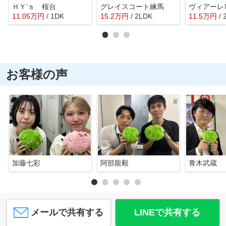
ＨＹ’ｓ 桜台
グレイスコート練馬
ヴィアーレ
11.05
万
円
/ 1DK
15.2
万
円
/ 2LDK
11.5
万
円
/ 
お客様の声
加藤七彩
阿部龍毅
青木武蔵
メールで共有する
LINEで共有する