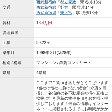
西武新宿線
「
都立家政
」駅 徒歩13分
交通
西武新宿線
「
野方
」駅 徒歩14分
西武新宿線
「
鷺ノ宮
」駅 徒歩18分
賃料
13.4万円
管理費等
-
面積
59.22㎡
築年月
1998年 3月(築28年)
種別 / 構造
マンション / 鉄筋コンクリート
階建
4階建
ここまでご覧頂きありがとうございます
♪当社は他社に負けない総合仲介店を目
指し、各沿線の各不動産会社様へ直接ご
挨拶に行き最新の物件を頂きお客様へ提
供しております！最新の情報はインター
ネットに掲載されるまでにお時間がかか