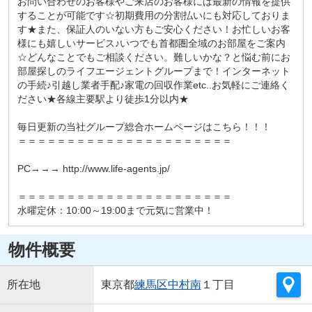
お問い合わせのお客様やご来店のお客様には最新の情報を提供
することが可能です☆初期費用の分割払いにも対応しておりま
す★また、保証人のいない方もご安心ください！お忙しいお客
様にも嬉しいサービス♪いつでも首都圏全域のお部屋をご案内
☆どんなことでもご相談ください。難しいかな？と悩む前にお
部屋探しのライフエージェントグループまで！インターネット
の手続♪引越し業者手配♪家電の回収作業etc..お気軽にご連絡く
ださい★各線主要駅より徒歩1分以内★
毎日更新の当社グループ総合ホームページはこちら！！！
＝＝＝＝＝＝＝＝＝＝＝＝＝＝＝＝＝＝＝＝＝＝
PC→→→ http://www.life-agents.jp/
＝＝＝＝＝＝＝＝＝＝＝＝＝＝＝＝＝＝＝＝＝＝
水曜定休：10:00～19:00まで元気に営業中！
物件概要
所在地
東京都
練馬区
中村南
１丁目