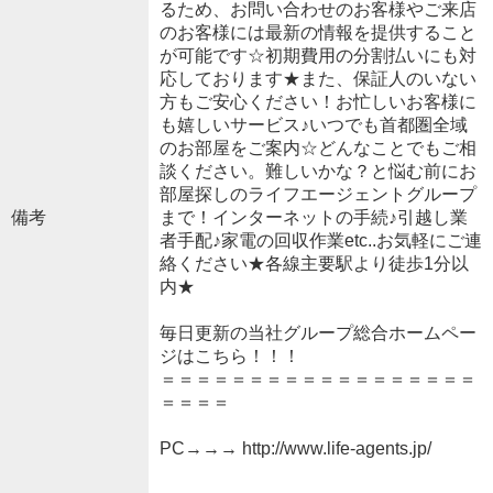
るため、お問い合わせのお客様やご来店
のお客様には最新の情報を提供すること
が可能です☆初期費用の分割払いにも対
応しております★また、保証人のいない
方もご安心ください！お忙しいお客様に
も嬉しいサービス♪いつでも首都圏全域
のお部屋をご案内☆どんなことでもご相
談ください。難しいかな？と悩む前にお
部屋探しのライフエージェントグループ
備考
まで！インターネットの手続♪引越し業
者手配♪家電の回収作業etc..お気軽にご連
絡ください★各線主要駅より徒歩1分以
内★
毎日更新の当社グループ総合ホームペー
ジはこちら！！！
＝＝＝＝＝＝＝＝＝＝＝＝＝＝＝＝＝＝
＝＝＝＝
PC→→→ http://www.life-agents.jp/