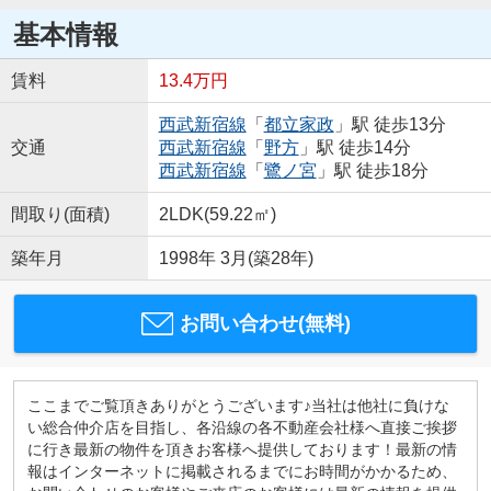
基本情報
賃料
13.4万円
西武新宿線
「
都立家政
」駅 徒歩13分
交通
西武新宿線
「
野方
」駅 徒歩14分
西武新宿線
「
鷺ノ宮
」駅 徒歩18分
間取り(面積)
2LDK(59.22㎡)
築年月
1998年 3月(築28年)
お問い合わせ(無料)
ここまでご覧頂きありがとうございます♪当社は他社に負けな
い総合仲介店を目指し、各沿線の各不動産会社様へ直接ご挨拶
に行き最新の物件を頂きお客様へ提供しております！最新の情
報はインターネットに掲載されるまでにお時間がかかるため、