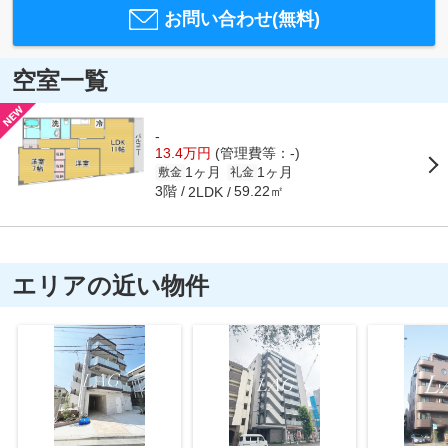
お問い合わせ(無料)
空室一覧
-
13.4万円
(管理費等：-)
1ヶ月
1ヶ月
敷金
礼金
3階
59.22㎡
2LDK
エリアの近い物件