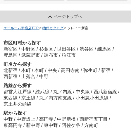
ページトップへ
エールーム新宿店TOP
>
物件カタログ
>
ソレイユ新宿
市区町村から探す
新宿区
/
中野区
/
杉並区
/
世田谷区
/
渋谷区
/
練馬区
/
豊島区
/
武蔵野市
/
調布市
/
狛江市
町名から探す
北新宿
/
本町
/
本町
/
中央
/
高円寺南
/
弥生町
/
新宿
/
西新宿
/
上落合
/
中野
路線から探す
都営大江戸線
/
総武線
/
丸ノ内線
/
中央線
/
西武新宿線
/
東西線
/
京王線
/
丸ノ内方南支線
/
小田急小田原線
/
京王井の頭線
駅から探す
中野
/
中野坂上
/
高円寺
/
中野新橋
/
西新宿五丁目
/
東高円寺
/
新中野
/
東中野
/
阿佐ケ谷
/
方南町