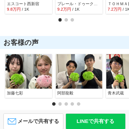
エスコート西新宿
プレール・ドゥーク新宿下落合
ＴＯＨＭＡ
9.8
万
円
/ 1K
9.2
万
円
/ 1K
7.2
万
円
/ 1
お客様の声
加藤七彩
阿部龍毅
青木武蔵
メールで共有する
LINEで共有する