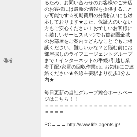
るため、お問い合わせのお客様やご来店
のお客様には最新の情報を提供すること
が可能です☆初期費用の分割払いにも対
応しております★また、保証人のいない
方もご安心ください！お忙しいお客様に
も嬉しいサービス♪いつでも首都圏全域
のお部屋をご案内☆どんなことでもご相
談ください。難しいかな？と悩む前にお
部屋探しのライフエージェントグループ
備考
まで！インターネットの手続♪引越し業
者手配♪家電の回収作業etc..お気軽にご連
絡ください★各線主要駅より徒歩1分以
内★
毎日更新の当社グループ総合ホームペー
ジはこちら！！！
＝＝＝＝＝＝＝＝＝＝＝＝＝＝＝＝＝＝
＝＝＝＝
PC→→→ http://www.life-agents.jp/