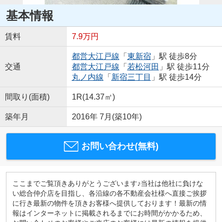
基本情報
賃料
7.9万円
都営大江戸線
「
東新宿
」駅 徒歩8分
交通
都営大江戸線
「
若松河田
」駅 徒歩11分
丸ノ内線
「
新宿三丁目
」駅 徒歩14分
間取り(面積)
1R(14.37㎡)
築年月
2016年 7月(築10年)
お問い合わせ(無料)
ここまでご覧頂きありがとうございます♪当社は他社に負けな
い総合仲介店を目指し、各沿線の各不動産会社様へ直接ご挨拶
に行き最新の物件を頂きお客様へ提供しております！最新の情
報はインターネットに掲載されるまでにお時間がかかるため、