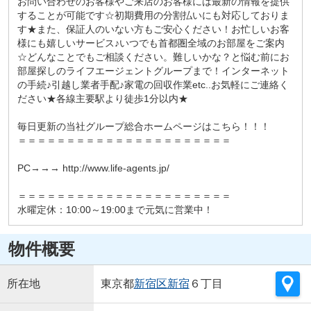
お問い合わせのお客様やご来店のお客様には最新の情報を提供
することが可能です☆初期費用の分割払いにも対応しておりま
す★また、保証人のいない方もご安心ください！お忙しいお客
様にも嬉しいサービス♪いつでも首都圏全域のお部屋をご案内
☆どんなことでもご相談ください。難しいかな？と悩む前にお
部屋探しのライフエージェントグループまで！インターネット
の手続♪引越し業者手配♪家電の回収作業etc..お気軽にご連絡く
ださい★各線主要駅より徒歩1分以内★
毎日更新の当社グループ総合ホームページはこちら！！！
＝＝＝＝＝＝＝＝＝＝＝＝＝＝＝＝＝＝＝＝＝＝
PC→→→ http://www.life-agents.jp/
＝＝＝＝＝＝＝＝＝＝＝＝＝＝＝＝＝＝＝＝＝＝
水曜定休：10:00～19:00まで元気に営業中！
物件概要
所在地
東京都
新宿区
新宿
６丁目