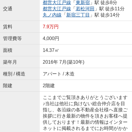
都営大江戸線
「
東新宿
」駅 徒歩8分
交通
都営大江戸線
「
若松河田
」駅 徒歩11分
丸ノ内線
「
新宿三丁目
」駅 徒歩14分
賃料
7.9万円
管理費等
4,000円
面積
14.37㎡
築年月
2016年 7月(築10年)
種別 / 構造
アパート / 木造
階建
2階建
ここまでご覧頂きありがとうございます
♪当社は他社に負けない総合仲介店を目
指し、各沿線の各不動産会社様へ直接ご
挨拶に行き最新の物件を頂きお客様へ提
供しております！最新の情報はインター
ネットに掲載されるまでにお時間がかか