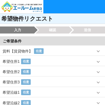
希望物件リクエスト
入力
確認
送信
ご希望条件
賃料【賃貸物件】
任意
希望住所1
任意
希望住所2
任意
希望住所3
任意
希望沿線1
任意
希望沿線2
任意