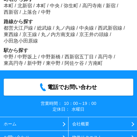
本町
/
北新宿
/
本町
/
中央
/
弥生町
/
高円寺南
/
新宿
/
西新宿
/
上落合
/
中野
路線から探す
都営大江戸線
/
総武線
/
丸ノ内線
/
中央線
/
西武新宿線
/
東西線
/
京王線
/
丸ノ内方南支線
/
京王井の頭線
/
小田急小田原線
駅から探す
中野
/
中野坂上
/
中野新橋
/
西新宿五丁目
/
高円寺
/
東高円寺
/
新中野
/
東中野
/
阿佐ケ谷
/
方南町
電話でお問い合わせ
営業時間：
10：00～19：00
定休日：
水曜日
ホーム
会社概要