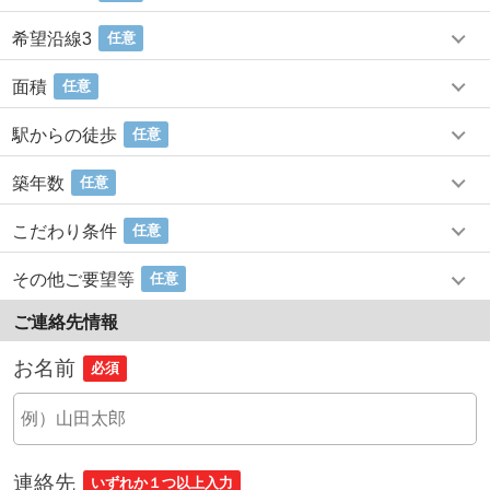
希望沿線3
任意
面積
任意
駅からの徒歩
任意
築年数
任意
こだわり条件
任意
その他ご要望等
任意
ご連絡先情報
お名前
必須
連絡先
いずれか１つ以上入力