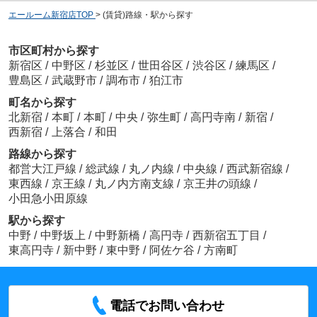
エールーム新宿店TOP
>
(賃貸)路線・駅から探す
市区町村から探す
新宿区
/
中野区
/
杉並区
/
世田谷区
/
渋谷区
/
練馬区
/
豊島区
/
武蔵野市
/
調布市
/
狛江市
町名から探す
北新宿
/
本町
/
本町
/
中央
/
弥生町
/
高円寺南
/
新宿
/
西新宿
/
上落合
/
和田
路線から探す
都営大江戸線
/
総武線
/
丸ノ内線
/
中央線
/
西武新宿線
/
東西線
/
京王線
/
丸ノ内方南支線
/
京王井の頭線
/
小田急小田原線
駅から探す
中野
/
中野坂上
/
中野新橋
/
高円寺
/
西新宿五丁目
/
東高円寺
/
新中野
/
東中野
/
阿佐ケ谷
/
方南町
電話でお問い合わせ