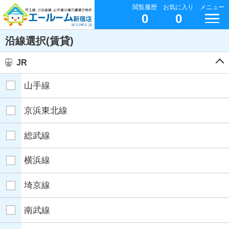
閲覧履歴
お気に入り
メニュー
0
0
沿線選択(賃貸)
JR
山手線
京浜東北線
総武線
横浜線
埼京線
南武線