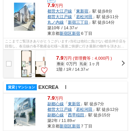
7.9
万円
都営大江戸線
「
東新宿
」駅 徒歩8分
都営大江戸線
「
若松河田
」駅 徒歩11分
丸ノ内線
「
新宿三丁目
」駅 徒歩14分
築10年 / 14.37㎡
東京都
新宿区
新宿
６丁目
ここまでご覧頂きありがとうございます♪当社は他社に負けない総合仲介店を
目指し、各沿線の各不動産会社様へ直接ご挨拶に行き最新の物件を頂きお客
様へ提供しております！最新の情報は...
7.9
万
円
(管理費等：4,000円 )
0万円
1ヶ月
敷金
礼金
1階 / 1R / 14.37㎡
EXCREA Ⅰ
賃貸 | マンション
7.9
万円
副都心線
「
東新宿
」駅 徒歩7分
都営大江戸線
「
若松河田
」駅 徒歩12分
副都心線
「
西早稲田
」駅 徒歩15分
築2年 / 11.89㎡
東京都
新宿区
新宿
７丁目