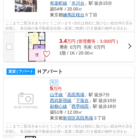
有楽町線
「
氷川台
」駅 徒歩15分
築54年 / 20.00㎡
東京都
練馬区
桜台
５丁目
ここまでご覧頂きありがとうございます♪当社は他社に負けない総合仲介店を
目指し、各沿線の各不動産会社様へ直接ご挨拶に行き最新の物件を頂きお客
様へ提供しております！最新の情報は...
3.4
万
円
(管理費等：3,000円 )
0万円
0万円
敷金
礼金
1階 / 1K / 20.00㎡
Ｈアパート
賃貸 | アパート
礼0
5
万円
山手線
「
高田馬場
」駅 徒歩7分
西武新宿線
「
下落合
」駅 徒歩10分
副都心線
「
西早稲田
」駅 徒歩18分
築51年 / 12.00㎡
東京都
新宿区
高田馬場
３丁目
ここまでご覧頂きありがとうございます♪当社は他社に負けない総合仲介店を
目指し、各沿線の各不動産会社様へ直接ご挨拶に行き最新の物件を頂きお客
様へ提供しております！最新の情報は...