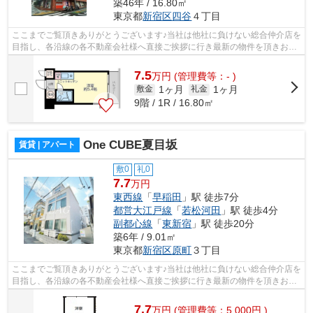
築46年 / 16.80㎡
東京都
新宿区
四谷
４丁目
ここまでご覧頂きありがとうございます♪当社は他社に負けない総合仲介店を
目指し、各沿線の各不動産会社様へ直接ご挨拶に行き最新の物件を頂きお客
様へ提供しております！最新の情報は...
7.5
万
円
(管理費等：- )
1ヶ月
1ヶ月
敷金
礼金
9階 / 1R / 16.80㎡
One CUBE夏目坂
賃貸 | アパート
敷0
礼0
7.7
万円
東西線
「
早稲田
」駅 徒歩7分
都営大江戸線
「
若松河田
」駅 徒歩4分
副都心線
「
東新宿
」駅 徒歩20分
築6年 / 9.01㎡
東京都
新宿区
原町
３丁目
ここまでご覧頂きありがとうございます♪当社は他社に負けない総合仲介店を
目指し、各沿線の各不動産会社様へ直接ご挨拶に行き最新の物件を頂きお客
様へ提供しております！最新の情報は...
7.7
万
円
(管理費等：5,000円 )