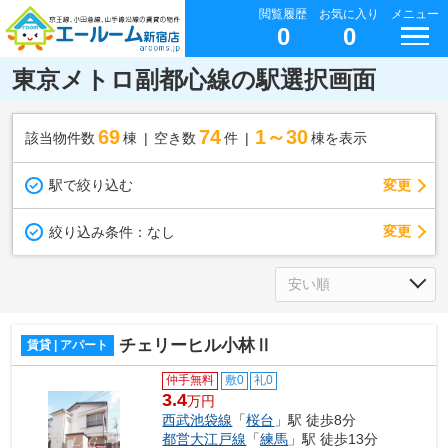
閲覧履歴
お気に入り
メニュー
0
0
東京メトロ副都心線の駅選択画面
69
74
1～30
該当物件数
棟
空き数
件
棟を表示
駅で絞り込む
変更
変更
絞り込み条件：
なし
チェリーヒル小林Ⅱ
賃貸 | アパート
仲手無料
敷0
礼0
3.4
万円
西武池袋線
「
桜台
」駅 徒歩8分
都営大江戸線
「
練馬
」駅 徒歩13分