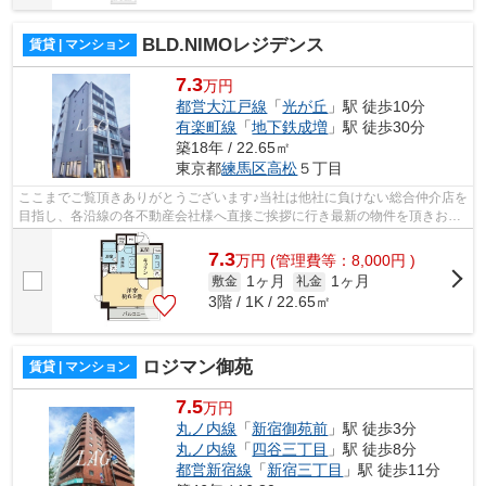
BLD.NIMOレジデンス
賃貸 | マンション
7.3
万円
都営大江戸線
「
光が丘
」駅 徒歩10分
有楽町線
「
地下鉄成増
」駅 徒歩30分
築18年 / 22.65㎡
東京都
練馬区
高松
５丁目
ここまでご覧頂きありがとうございます♪当社は他社に負けない総合仲介店を
目指し、各沿線の各不動産会社様へ直接ご挨拶に行き最新の物件を頂きお客
様へ提供しております！最新の情報は...
7.3
万
円
(管理費等：8,000円 )
1ヶ月
1ヶ月
敷金
礼金
3階 / 1K / 22.65㎡
ロジマン御苑
賃貸 | マンション
7.5
万円
丸ノ内線
「
新宿御苑前
」駅 徒歩3分
丸ノ内線
「
四谷三丁目
」駅 徒歩8分
都営新宿線
「
新宿三丁目
」駅 徒歩11分