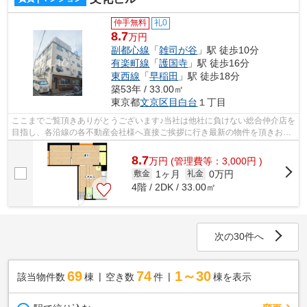
仲手無料
礼0
8.7
万円
副都心線
「
雑司が谷
」駅 徒歩10分
有楽町線
「
護国寺
」駅 徒歩16分
東西線
「
早稲田
」駅 徒歩18分
築53年 / 33.00㎡
東京都
文京区
目白台
１丁目
ここまでご覧頂きありがとうございます♪当社は他社に負けない総合仲介店を
目指し、各沿線の各不動産会社様へ直接ご挨拶に行き最新の物件を頂きお客
様へ提供しております！最新の情報は...
8.7
万
円
(管理費等：3,000円 )
1ヶ月
0万円
敷金
礼金
4階 / 2DK / 33.00㎡
次の30件へ
69
74
1～30
該当物件数
棟
空き数
件
棟を表示