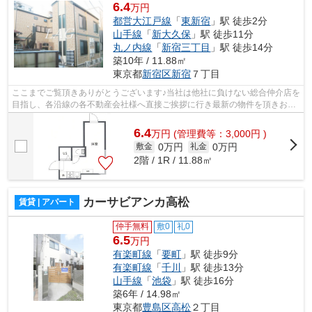
6.4
万円
都営大江戸線
「
東新宿
」駅 徒歩2分
山手線
「
新大久保
」駅 徒歩11分
丸ノ内線
「
新宿三丁目
」駅 徒歩14分
築10年 / 11.88㎡
東京都
新宿区
新宿
７丁目
ここまでご覧頂きありがとうございます♪当社は他社に負けない総合仲介店を
目指し、各沿線の各不動産会社様へ直接ご挨拶に行き最新の物件を頂きお客
様へ提供しております！最新の情報は...
6.4
万
円
(管理費等：3,000円 )
0万円
0万円
敷金
礼金
2階 / 1R / 11.88㎡
カーサビアンカ高松
賃貸 | アパート
仲手無料
敷0
礼0
6.5
万円
有楽町線
「
要町
」駅 徒歩9分
有楽町線
「
千川
」駅 徒歩13分
山手線
「
池袋
」駅 徒歩16分
築6年 / 14.98㎡
東京都
豊島区
高松
２丁目