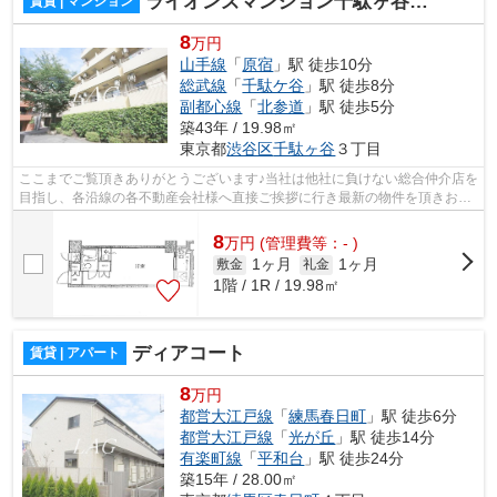
ライオンズマンション千駄ヶ谷第２
賃貸 | マンション
8
万円
山手線
「
原宿
」駅 徒歩10分
総武線
「
千駄ケ谷
」駅 徒歩8分
副都心線
「
北参道
」駅 徒歩5分
築43年 / 19.98㎡
東京都
渋谷区
千駄ヶ谷
３丁目
ここまでご覧頂きありがとうございます♪当社は他社に負けない総合仲介店を
目指し、各沿線の各不動産会社様へ直接ご挨拶に行き最新の物件を頂きお客
様へ提供しております！最新の情報は...
8
万
円
(管理費等：- )
1ヶ月
1ヶ月
敷金
礼金
1階 / 1R / 19.98㎡
ディアコート
賃貸 | アパート
8
万円
都営大江戸線
「
練馬春日町
」駅 徒歩6分
都営大江戸線
「
光が丘
」駅 徒歩14分
有楽町線
「
平和台
」駅 徒歩24分
築15年 / 28.00㎡