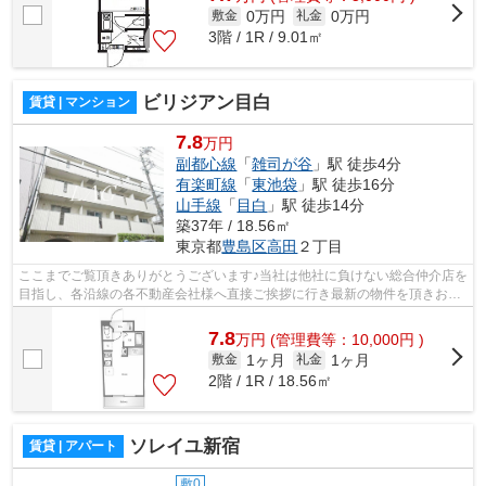
0万円
0万円
敷金
礼金
3階 / 1R / 9.01㎡
ビリジアン目白
賃貸 | マンション
7.8
万円
副都心線
「
雑司が谷
」駅 徒歩4分
有楽町線
「
東池袋
」駅 徒歩16分
山手線
「
目白
」駅 徒歩14分
築37年 / 18.56㎡
東京都
豊島区
高田
２丁目
ここまでご覧頂きありがとうございます♪当社は他社に負けない総合仲介店を
目指し、各沿線の各不動産会社様へ直接ご挨拶に行き最新の物件を頂きお客
様へ提供しております！最新の情報は...
7.8
万
円
(管理費等：10,000円 )
1ヶ月
1ヶ月
敷金
礼金
2階 / 1R / 18.56㎡
ソレイユ新宿
賃貸 | アパート
敷0