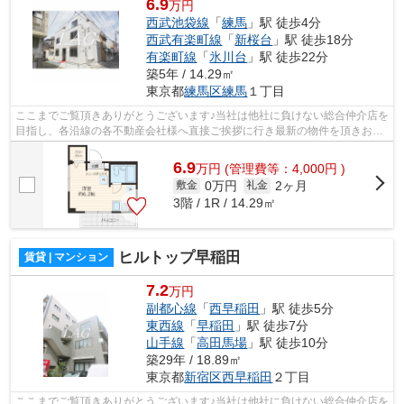
6.9
万円
西武池袋線
「
練馬
」駅 徒歩4分
西武有楽町線
「
新桜台
」駅 徒歩18分
有楽町線
「
氷川台
」駅 徒歩22分
築5年 / 14.29㎡
東京都
練馬区
練馬
１丁目
ここまでご覧頂きありがとうございます♪当社は他社に負けない総合仲介店を
目指し、各沿線の各不動産会社様へ直接ご挨拶に行き最新の物件を頂きお客
様へ提供しております！最新の情報は...
6.9
万
円
(管理費等：4,000円 )
0万円
2ヶ月
敷金
礼金
3階 / 1R / 14.29㎡
ヒルトップ早稲田
賃貸 | マンション
7.2
万円
副都心線
「
西早稲田
」駅 徒歩5分
東西線
「
早稲田
」駅 徒歩7分
山手線
「
高田馬場
」駅 徒歩10分
築29年 / 18.89㎡
東京都
新宿区
西早稲田
２丁目
ここまでご覧頂きありがとうございます♪当社は他社に負けない総合仲介店を