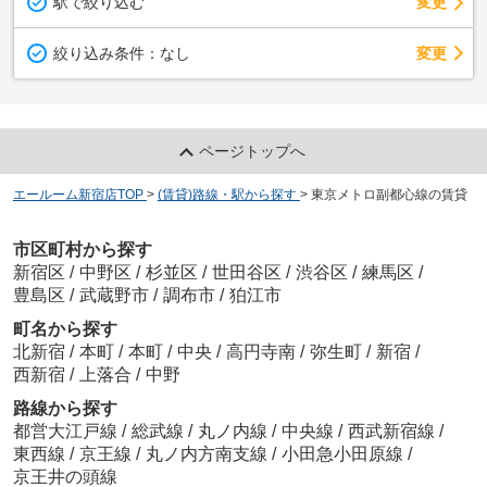
駅で絞り込む
変更
変更
絞り込み条件：
なし
ページトップへ
エールーム新宿店TOP
>
(賃貸)路線・駅から探す
>
東京メトロ副都心線の賃貸
市区町村から探す
新宿区
/
中野区
/
杉並区
/
世田谷区
/
渋谷区
/
練馬区
/
豊島区
/
武蔵野市
/
調布市
/
狛江市
町名から探す
北新宿
/
本町
/
本町
/
中央
/
高円寺南
/
弥生町
/
新宿
/
西新宿
/
上落合
/
中野
路線から探す
都営大江戸線
/
総武線
/
丸ノ内線
/
中央線
/
西武新宿線
/
東西線
/
京王線
/
丸ノ内方南支線
/
小田急小田原線
/
京王井の頭線