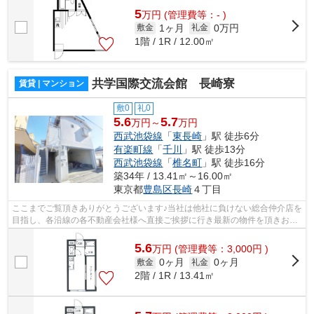
5
万
円
(管理費等：- )
1ヶ月
0万円
敷金
礼金
1階 / 1R / 12.00㎡
共学国際交流会館 長崎寮
賃貸 | マンション
敷0
礼0
5.6
5.7
万円～
万円
西武池袋線
「
東長崎
」駅 徒歩6分
有楽町線
「
千川
」駅 徒歩13分
西武池袋線
「
椎名町
」駅 徒歩16分
築34年 / 13.41㎡～16.00㎡
東京都
豊島区
長崎
４丁目
ここまでご覧頂きありがとうございます♪当社は他社に負けない総合仲介店を
目指し、各沿線の各不動産会社様へ直接ご挨拶に行き最新の物件を頂きお客
様へ提供しております！最新の情報は...
5.6
万
円
(管理費等：3,000円 )
0ヶ月
0ヶ月
敷金
礼金
2階 / 1R / 13.41㎡