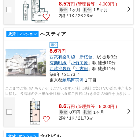
8.5
万
円
(管理費等：4,000円 )
1ヶ月
1.5ヶ月
敷金
礼金
2階 / 1K / 26.26㎡
ヘスティア
賃貸 | マンション
敷0
8.6
万円
西武有楽町線
「
新桜台
」駅 徒歩3分
有楽町線
「
小竹向原
」駅 徒歩10分
西武池袋線
「
江古田
」駅 徒歩11分
築8年 / 21.73㎡
東京都
練馬区
羽沢
２丁目
ここまでご覧頂きありがとうございます♪当社は他社に負けない総合仲介店を
目指し、各沿線の各不動産会社様へ直接ご挨拶に行き最新の物件を頂きお客
様へ提供しております！最新の情報は...
8.6
万
円
(管理費等：5,000円 )
0万円
1ヶ月
敷金
礼金
2階 / 1K / 21.73㎡
文化ビル
賃貸 | マンション