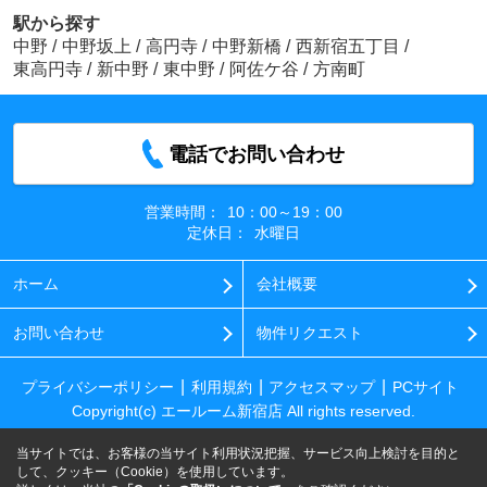
駅から探す
中野
/
中野坂上
/
高円寺
/
中野新橋
/
西新宿五丁目
/
東高円寺
/
新中野
/
東中野
/
阿佐ケ谷
/
方南町
電話でお問い合わせ
営業時間：
10：00～19：00
定休日：
水曜日
ホーム
会社概要
お問い合わせ
物件リクエスト
プライバシーポリシー
利用規約
アクセスマップ
PCサイト
Copyright(c) エールーム新宿店 All rights reserved.
当サイトでは、お客様の当サイト利用状況把握、サービス向上検討を目的と
して、クッキー（Cookie）を使用しています。