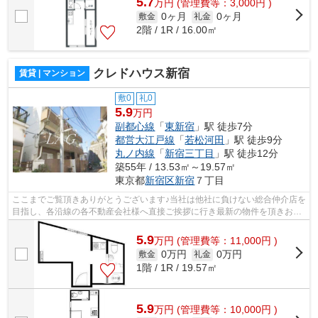
5.7
万
円
(管理費等：3,000円 )
0ヶ月
0ヶ月
敷金
礼金
2階 / 1R / 16.00㎡
クレドハウス新宿
賃貸 | マンション
敷0
礼0
5.9
万円
副都心線
「
東新宿
」駅 徒歩7分
都営大江戸線
「
若松河田
」駅 徒歩9分
丸ノ内線
「
新宿三丁目
」駅 徒歩12分
築55年 / 13.53㎡～19.57㎡
東京都
新宿区
新宿
７丁目
ここまでご覧頂きありがとうございます♪当社は他社に負けない総合仲介店を
目指し、各沿線の各不動産会社様へ直接ご挨拶に行き最新の物件を頂きお客
様へ提供しております！最新の情報は...
5.9
万
円
(管理費等：11,000円 )
0万円
0万円
敷金
礼金
1階 / 1R / 19.57㎡
5.9
万
円
(管理費等：10,000円 )