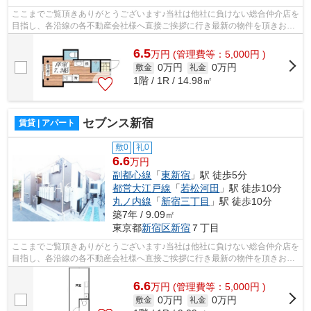
ここまでご覧頂きありがとうございます♪当社は他社に負けない総合仲介店を
目指し、各沿線の各不動産会社様へ直接ご挨拶に行き最新の物件を頂きお客
様へ提供しております！最新の情報は...
6.5
万
円
(管理費等：5,000円 )
0万円
0万円
敷金
礼金
1階 / 1R / 14.98㎡
セブンス新宿
賃貸 | アパート
敷0
礼0
6.6
万円
副都心線
「
東新宿
」駅 徒歩5分
都営大江戸線
「
若松河田
」駅 徒歩10分
丸ノ内線
「
新宿三丁目
」駅 徒歩10分
築7年 / 9.09㎡
東京都
新宿区
新宿
７丁目
ここまでご覧頂きありがとうございます♪当社は他社に負けない総合仲介店を
目指し、各沿線の各不動産会社様へ直接ご挨拶に行き最新の物件を頂きお客
様へ提供しております！最新の情報は...
6.6
万
円
(管理費等：5,000円 )
0万円
0万円
敷金
礼金