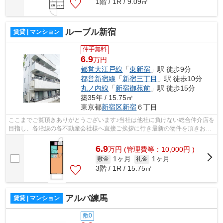
1階 / 1R / 9.09㎡
ルーブル新宿
賃貸 | マンション
仲手無料
6.9
万円
都営大江戸線
「
東新宿
」駅 徒歩9分
都営新宿線
「
新宿三丁目
」駅 徒歩10分
丸ノ内線
「
新宿御苑前
」駅 徒歩15分
築35年 / 15.75㎡
東京都
新宿区
新宿
６丁目
ここまでご覧頂きありがとうございます♪当社は他社に負けない総合仲介店を
目指し、各沿線の各不動産会社様へ直接ご挨拶に行き最新の物件を頂きお客
様へ提供しております！最新の情報は...
6.9
万
円
(管理費等：10,000円 )
1ヶ月
1ヶ月
敷金
礼金
3階 / 1R / 15.75㎡
アルバ練馬
賃貸 | マンション
敷0