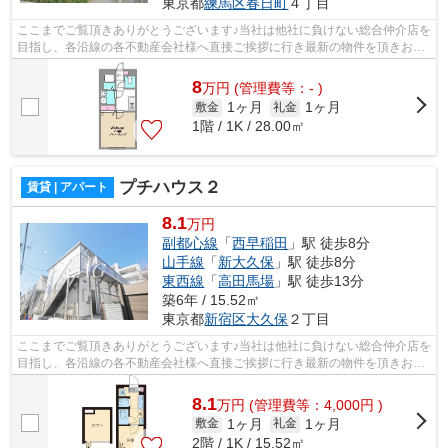
東京都
練馬区
春日町
４丁目
ここまでご覧頂きありがとうございます♪当社は他社に負けない総合仲介店を
目指し、各沿線の各不動産会社様へ直接ご挨拶に行き最新の物件を頂きお客
様へ提供しております！最新の情報は...
8
万
円
(管理費等：- )
1ヶ月
1ヶ月
敷金
礼金
1階 / 1K / 28.00㎡
プチハウス２
賃貸 | アパート
8.1
万円
副都心線
「
西早稲田
」駅 徒歩8分
山手線
「
新大久保
」駅 徒歩8分
東西線
「
高田馬場
」駅 徒歩13分
築6年 / 15.52㎡
東京都
新宿区
大久保
２丁目
ここまでご覧頂きありがとうございます♪当社は他社に負けない総合仲介店を
目指し、各沿線の各不動産会社様へ直接ご挨拶に行き最新の物件を頂きお客
様へ提供しております！最新の情報は...
8.1
万
円
(管理費等：4,000円 )
1ヶ月
1ヶ月
敷金
礼金
2階 / 1K / 15.52㎡