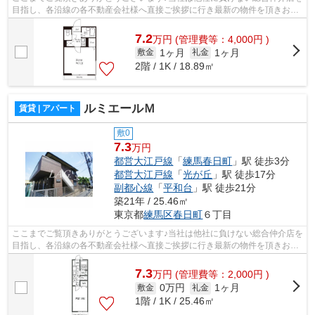
目指し、各沿線の各不動産会社様へ直接ご挨拶に行き最新の物件を頂きお客
様へ提供しております！最新の情報は...
7.2
万
円
(管理費等：4,000円 )
1ヶ月
1ヶ月
敷金
礼金
2階 / 1K / 18.89㎡
ルミエールＭ
賃貸 | アパート
敷0
7.3
万円
都営大江戸線
「
練馬春日町
」駅 徒歩3分
都営大江戸線
「
光が丘
」駅 徒歩17分
副都心線
「
平和台
」駅 徒歩21分
築21年 / 25.46㎡
東京都
練馬区
春日町
６丁目
ここまでご覧頂きありがとうございます♪当社は他社に負けない総合仲介店を
目指し、各沿線の各不動産会社様へ直接ご挨拶に行き最新の物件を頂きお客
様へ提供しております！最新の情報は...
7.3
万
円
(管理費等：2,000円 )
0万円
1ヶ月
敷金
礼金
1階 / 1K / 25.46㎡