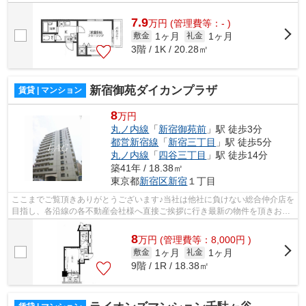
様へ提供しております！最新の情報は...
7.9
万
円
(管理費等：- )
1ヶ月
1ヶ月
敷金
礼金
3階 / 1K / 20.28㎡
新宿御苑ダイカンプラザ
賃貸 | マンション
8
万円
丸ノ内線
「
新宿御苑前
」駅 徒歩3分
都営新宿線
「
新宿三丁目
」駅 徒歩5分
丸ノ内線
「
四谷三丁目
」駅 徒歩14分
築41年 / 18.38㎡
東京都
新宿区
新宿
１丁目
ここまでご覧頂きありがとうございます♪当社は他社に負けない総合仲介店を
目指し、各沿線の各不動産会社様へ直接ご挨拶に行き最新の物件を頂きお客
様へ提供しております！最新の情報は...
8
万
円
(管理費等：8,000円 )
1ヶ月
1ヶ月
敷金
礼金
9階 / 1R / 18.38㎡