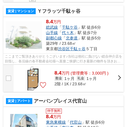
Ｙフラッツ千駄ヶ谷
賃貸 | マンション
8.4
万円
総武線
「
千駄ケ谷
」駅 徒歩6分
山手線
「
代々木
」駅 徒歩7分
副都心線
「
北参道
」駅 徒歩5分
築29年 / 23.68㎡
東京都
渋谷区
千駄ヶ谷
５丁目
ここまでご覧頂きありがとうございます♪当社は他社に負けない総合仲介店を
目指し、各沿線の各不動産会社様へ直接ご挨拶に行き最新の物件を頂きお客
様へ提供しております！最新の情報は...
8.4
万
円
(管理費等：3,000円 )
1ヶ月
1ヶ月
敷金
礼金
2階 / 1K / 23.68㎡
アーバンプレイス代官山
賃貸 | アパート
仲手無料
8.4
万円
東急東横線
「
代官山
」駅 徒歩6分