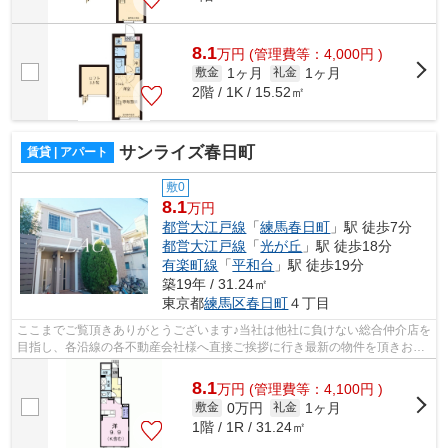
8.1
万
円
(管理費等：4,000円 )
1ヶ月
1ヶ月
敷金
礼金
2階 / 1K / 15.52㎡
サンライズ春日町
賃貸 | アパート
敷0
8.1
万円
都営大江戸線
「
練馬春日町
」駅 徒歩7分
都営大江戸線
「
光が丘
」駅 徒歩18分
有楽町線
「
平和台
」駅 徒歩19分
築19年 / 31.24㎡
東京都
練馬区
春日町
４丁目
ここまでご覧頂きありがとうございます♪当社は他社に負けない総合仲介店を
目指し、各沿線の各不動産会社様へ直接ご挨拶に行き最新の物件を頂きお客
様へ提供しております！最新の情報は...
8.1
万
円
(管理費等：4,100円 )
0万円
1ヶ月
敷金
礼金
1階 / 1R / 31.24㎡