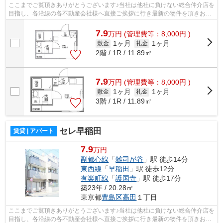
ここまでご覧頂きありがとうございます♪当社は他社に負けない総合仲介店を
目指し、各沿線の各不動産会社様へ直接ご挨拶に行き最新の物件を頂きお客
様へ提供しております！最新の情報は...
7.9
万
円
(管理費等：8,000円 )
1ヶ月
1ヶ月
敷金
礼金
2階 / 1R / 11.89㎡
7.9
万
円
(管理費等：8,000円 )
1ヶ月
1ヶ月
敷金
礼金
3階 / 1R / 11.89㎡
セレ早稲田
賃貸 | アパート
7.9
万円
副都心線
「
雑司が谷
」駅 徒歩14分
東西線
「
早稲田
」駅 徒歩12分
有楽町線
「
護国寺
」駅 徒歩17分
築23年 / 20.28㎡
東京都
豊島区
高田
１丁目
ここまでご覧頂きありがとうございます♪当社は他社に負けない総合仲介店を
目指し、各沿線の各不動産会社様へ直接ご挨拶に行き最新の物件を頂きお客