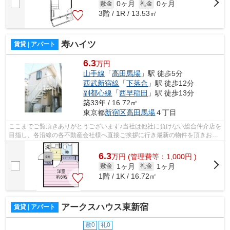
0ヶ月
0ヶ月
敷金
礼金
3階 / 1R / 13.53㎡
寿ハイツ
賃貸 | アパート
6.3
万円
山手線
「
高田馬場
」駅 徒歩5分
西武新宿線
「
下落合
」駅 徒歩12分
副都心線
「
西早稲田
」駅 徒歩13分
築33年 / 16.72㎡
東京都
新宿区
高田馬場
４丁目
ここまでご覧頂きありがとうございます♪当社は他社に負けない総合仲介店を
目指し、各沿線の各不動産会社様へ直接ご挨拶に行き最新の物件を頂きお客
様へ提供しております！最新の情報は...
6.3
万
円
(管理費等：1,000円 )
1ヶ月
1ヶ月
敷金
礼金
1階 / 1K / 16.72㎡
アークスハウス東新宿
賃貸 | アパート
敷0
礼0