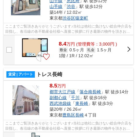
山手線
「
恵比寿
」駅 徒歩12分
山手線
「
渋谷
」駅 徒歩12分
築14年 / 12.02㎡
東京都
渋谷区
猿楽町
ここまでご覧頂きありがとうございます♪当社は他社に負けない総合仲介店を
目指し、各沿線の各不動産会社様へ直接ご挨拶に行き最新の物件を頂きお客
様へ提供しております！最新の情報は...
8.4
万
円
(管理費等：3,000円 )
0.5ヶ月
1.5ヶ月
敷金
礼金
1階 / 1R / 12.02㎡
トレス長崎
賃貸 | アパート
8.5
万円
都営大江戸線
「
落合南長崎
」駅 徒歩14分
副都心線
「
千川
」駅 徒歩16分
西武池袋線
「
東長崎
」駅 徒歩3分
築20年 / 26.26㎡
東京都
豊島区
長崎
４丁目
ここまでご覧頂きありがとうございます♪当社は他社に負けない総合仲介店を
目指し、各沿線の各不動産会社様へ直接ご挨拶に行き最新の物件を頂きお客
様へ提供しております！最新の情報は...