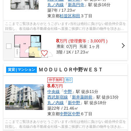
丸ノ内線
「
新高円寺
」駅 徒歩16分
築7年 / 17.23㎡
東京都
杉並区
和田
３丁目
ここまでご覧頂きありがとうございます♪当社は他社に負けない総合仲介店を
目指し、各沿線の各不動産会社様へ直接ご挨拶に行き最新の物件を頂きお客
様へ提供しております！最新の情報は...
8
万
円
(管理費等：3,000円 )
0万円
1ヶ月
敷金
礼金
3階 / 1K / 17.23㎡
ＭＯＤＵＬＯＲ中野ＷＥＳＴ
賃貸 | マンション
仲手無料
敷0
8.6
万円
中央線
「
中野
」駅 徒歩11分
西武新宿線
「
新井薬師前
」駅 徒歩13分
丸ノ内線
「
新中野
」駅 徒歩18分
築22年 / 21.46㎡
東京都
中野区
中野
６丁目
ここまでご覧頂きありがとうございます♪当社は他社に負けない総合仲介店を
目指し、各沿線の各不動産会社様へ直接ご挨拶に行き最新の物件を頂きお客