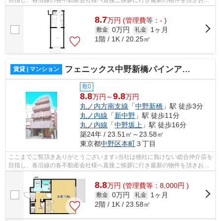
様へ提供しております！最新の情報は...
8.7
万
円
(管理費等：- )
0万円
1ヶ月
敷金
礼金
1階 / 1K / 20.25㎡
フェニックス中野新橋パインアイル
賃貸 | マンション
敷0
8.8
9.8
万円～
万円
丸ノ内方南支線
「
中野新橋
」駅 徒歩3分
丸ノ内線
「
新中野
」駅 徒歩11分
丸ノ内線
「
中野坂上
」駅 徒歩16分
築24年 / 23.51㎡～23.58㎡
東京都
中野区
本町
３丁目
ここまでご覧頂きありがとうございます♪当社は他社に負けない総合仲介店を
目指し、各沿線の各不動産会社様へ直接ご挨拶に行き最新の物件を頂きお客
様へ提供しております！最新の情報は...
8.8
万
円
(管理費等：8,000円 )
0万円
1ヶ月
敷金
礼金
2階 / 1K / 23.58㎡