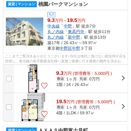
桃園パークマンション
賃貸 | マンション
礼0
9.3
19.5
万円～
万円
中央線
「
中野
」駅 徒歩7分
丸ノ内線
「
東高円寺
」駅 徒歩11分
丸ノ内線
「
新中野
」駅 徒歩13分
築17年 / 26.43㎡～59.97㎡
東京都
中野区
中野
３丁目
ここまでご覧頂きありがとうございます♪当社は他社に負けない総合仲介店を
目指し、各沿線の各不動産会社様へ直接ご挨拶に行き最新の物件を頂きお客
様へ提供しております！最新の情報は...
9.3
万
円
(管理費等：5,000円 )
1ヶ月
0万円
敷金
礼金
1階 / 1K / 26.43㎡
19.5
万
円
(管理費等：5,000円 )
1ヶ月
0万円
敷金
礼金
4階 / 1LDK / 59.97㎡
ＡＸＡＳ中野富士見町
賃貸 | マンション