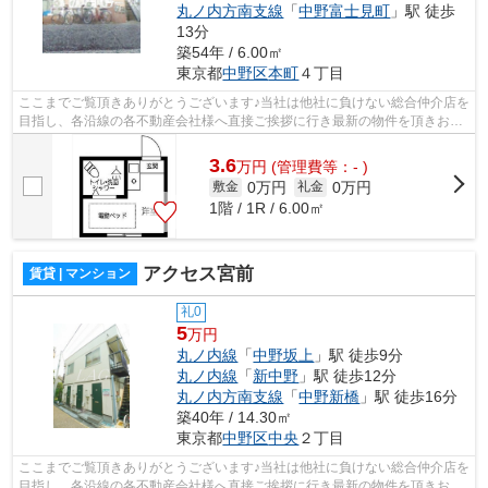
丸ノ内方南支線
「
中野富士見町
」駅 徒歩
13分
築54年 / 6.00㎡
東京都
中野区
本町
４丁目
ここまでご覧頂きありがとうございます♪当社は他社に負けない総合仲介店を
目指し、各沿線の各不動産会社様へ直接ご挨拶に行き最新の物件を頂きお客
様へ提供しております！最新の情報は...
3.6
万
円
(管理費等：- )
0万円
0万円
敷金
礼金
1階 / 1R / 6.00㎡
アクセス宮前
賃貸 | マンション
礼0
5
万円
丸ノ内線
「
中野坂上
」駅 徒歩9分
丸ノ内線
「
新中野
」駅 徒歩12分
丸ノ内方南支線
「
中野新橋
」駅 徒歩16分
築40年 / 14.30㎡
東京都
中野区
中央
２丁目
ここまでご覧頂きありがとうございます♪当社は他社に負けない総合仲介店を
目指し、各沿線の各不動産会社様へ直接ご挨拶に行き最新の物件を頂きお客