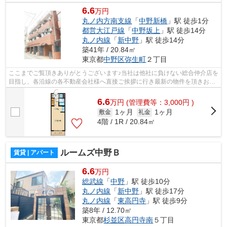
6.6
万円
丸ノ内方南支線
「
中野新橋
」駅 徒歩1分
都営大江戸線
「
中野坂上
」駅 徒歩14分
丸ノ内線
「
新中野
」駅 徒歩14分
築41年 / 20.84㎡
東京都
中野区
弥生町
２丁目
ここまでご覧頂きありがとうございます♪当社は他社に負けない総合仲介店を
目指し、各沿線の各不動産会社様へ直接ご挨拶に行き最新の物件を頂きお客
様へ提供しております！最新の情報は...
6.6
万
円
(管理費等：3,000円 )
1ヶ月
1ヶ月
敷金
礼金
4階 / 1R / 20.84㎡
ルームズ中野Ｂ
賃貸 | アパート
6.6
万円
総武線
「
中野
」駅 徒歩10分
丸ノ内線
「
新中野
」駅 徒歩17分
丸ノ内線
「
東高円寺
」駅 徒歩9分
築8年 / 12.70㎡
東京都
杉並区
高円寺南
５丁目