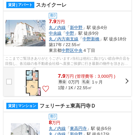
スカイクーレ
賃貸 | アパート
敷0
7.9
万円
丸ノ内線
「
新中野
」駅 徒歩4分
中央線
「
中野
」駅 徒歩9分
丸ノ内方南支線
「
中野新橋
」駅 徒歩18分
築17年 / 22.55㎡
東京都
中野区
中央
４丁目
ここまでご覧頂きありがとうございます♪当社は他社に負けない総合仲介店を
目指し、各沿線の各不動産会社様へ直接ご挨拶に行き最新の物件を頂きお客
様へ提供しております！最新の情報は...
7.9
万
円
(管理費等：3,000円 )
0万円
1ヶ月
敷金
礼金
1階 / 1K / 22.55㎡
フェリーチェ東高円寺Ｄ
賃貸 | マンション
敷0
8
万円
丸ノ内線
「
東高円寺
」駅 徒歩5分
丸ノ内線
「
新中野
」駅 徒歩17分