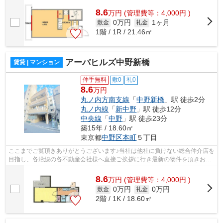
様へ提供しております！最新の情報は...
8.6
万
円
(管理費等：4,000円 )
0万円
1ヶ月
敷金
礼金
1階 / 1R / 21.46㎡
アーバヒルズ中野新橋
賃貸 | マンション
仲手無料
敷0
礼0
8.6
万円
丸ノ内方南支線
「
中野新橋
」駅 徒歩2分
丸ノ内線
「
新中野
」駅 徒歩12分
中央線
「
中野
」駅 徒歩23分
築15年 / 18.60㎡
東京都
中野区
本町
５丁目
ここまでご覧頂きありがとうございます♪当社は他社に負けない総合仲介店を
目指し、各沿線の各不動産会社様へ直接ご挨拶に行き最新の物件を頂きお客
様へ提供しております！最新の情報は...
8.6
万
円
(管理費等：4,000円 )
0万円
0万円
敷金
礼金
2階 / 1K / 18.60㎡