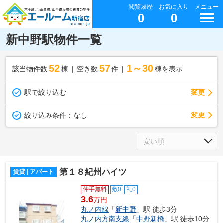
閲覧履歴
お気に入り
メニュー
0
0
新中野駅物件一覧
52
57
1～30
該当物件数
棟
空き数
件
棟を表示
駅で絞り込む
変更
変更
絞り込み条件：
なし
第１８紀州ハイツ
賃貸 | アパート
仲手無料
敷0
礼0
3.6
万円
丸ノ内線
「
新中野
」駅 徒歩3分
丸ノ内方南支線
「
中野新橋
」駅 徒歩10分