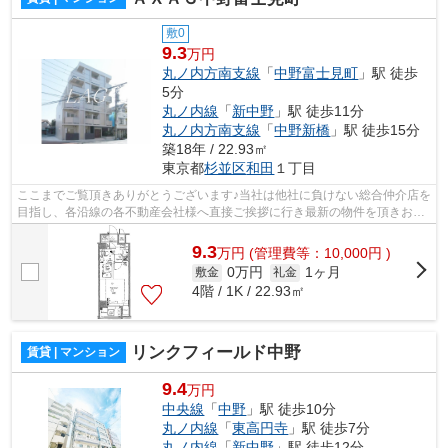
敷0
9.3
万円
丸ノ内方南支線
「
中野富士見町
」駅 徒歩
5分
丸ノ内線
「
新中野
」駅 徒歩11分
丸ノ内方南支線
「
中野新橋
」駅 徒歩15分
築18年 / 22.93㎡
東京都
杉並区
和田
１丁目
ここまでご覧頂きありがとうございます♪当社は他社に負けない総合仲介店を
目指し、各沿線の各不動産会社様へ直接ご挨拶に行き最新の物件を頂きお客
様へ提供しております！最新の情報は...
9.3
万
円
(管理費等：10,000円 )
0万円
1ヶ月
敷金
礼金
4階 / 1K / 22.93㎡
リンクフィールド中野
賃貸 | マンション
9.4
万円
中央線
「
中野
」駅 徒歩10分
丸ノ内線
「
東高円寺
」駅 徒歩7分
丸ノ内線
「
新中野
」駅 徒歩12分