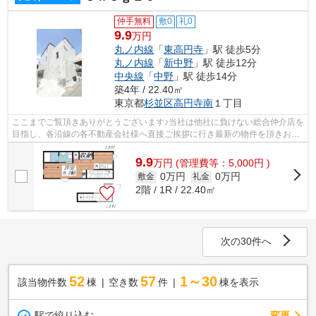
仲手無料
敷0
礼0
9.9
万円
丸ノ内線
「
東高円寺
」駅 徒歩5分
丸ノ内線
「
新中野
」駅 徒歩12分
中央線
「
中野
」駅 徒歩14分
築4年 / 22.40㎡
東京都
杉並区
高円寺南
１丁目
ここまでご覧頂きありがとうございます♪当社は他社に負けない総合仲介店を
目指し、各沿線の各不動産会社様へ直接ご挨拶に行き最新の物件を頂きお客
様へ提供しております！最新の情報は...
9.9
万
円
(管理費等：5,000円 )
0万円
0万円
敷金
礼金
2階 / 1R / 22.40㎡
次の30件へ
52
57
1～30
該当物件数
棟
空き数
件
棟を表示
駅で絞り込む
変更