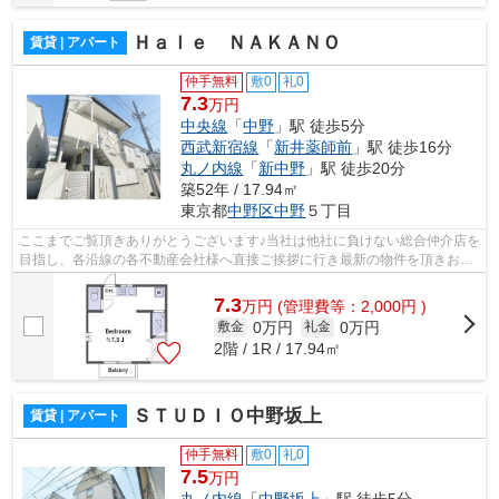
Ｈａｌｅ ＮＡＫＡＮＯ
賃貸 | アパート
仲手無料
敷0
礼0
7.3
万円
中央線
「
中野
」駅 徒歩5分
西武新宿線
「
新井薬師前
」駅 徒歩16分
丸ノ内線
「
新中野
」駅 徒歩20分
築52年 / 17.94㎡
東京都
中野区
中野
５丁目
ここまでご覧頂きありがとうございます♪当社は他社に負けない総合仲介店を
目指し、各沿線の各不動産会社様へ直接ご挨拶に行き最新の物件を頂きお客
様へ提供しております！最新の情報は...
7.3
万
円
(管理費等：2,000円 )
0万円
0万円
敷金
礼金
2階 / 1R / 17.94㎡
ＳＴＵＤＩＯ中野坂上
賃貸 | アパート
仲手無料
敷0
礼0
7.5
万円
丸ノ内線
「
中野坂上
」駅 徒歩5分