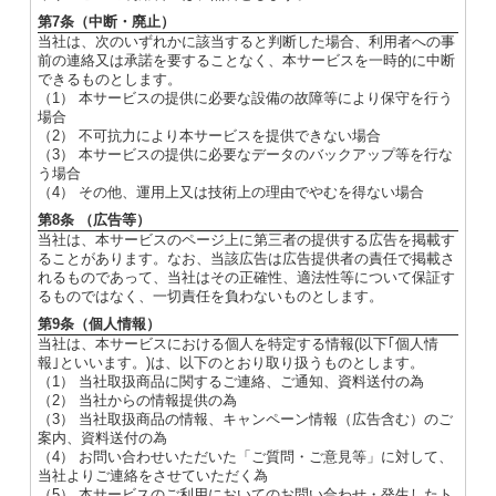
第7条（中断・廃止）
当社は、次のいずれかに該当すると判断した場合、利用者への事
前の連絡又は承諾を要することなく、本サービスを一時的に中断
できるものとします。
（1） 本サービスの提供に必要な設備の故障等により保守を行う
場合
（2） 不可抗力により本サービスを提供できない場合
（3） 本サービスの提供に必要なデータのバックアップ等を行な
う場合
（4） その他、運用上又は技術上の理由でやむを得ない場合
第8条 （広告等）
当社は、本サービスのページ上に第三者の提供する広告を掲載す
ることがあります。なお、当該広告は広告提供者の責任で掲載さ
れるものであって、当社はその正確性、適法性等について保証す
るものではなく、一切責任を負わないものとします。
第9条（個人情報）
当社は、本サービスにおける個人を特定する情報(以下｢個人情
報｣といいます。)は、以下のとおり取り扱うものとします。
（1） 当社取扱商品に関するご連絡、ご通知、資料送付の為
（2） 当社からの情報提供の為
（3） 当社取扱商品の情報、キャンペーン情報（広告含む）のご
案内、資料送付の為
（4） お問い合わせいただいた「ご質問・ご意見等」に対して、
当社よりご連絡をさせていただく為
（5） 本サービスのご利用においてのお問い合わせ・発生したト