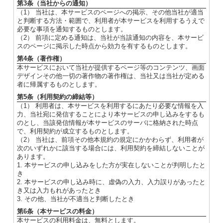
第3条（当社からの通知）
（1） 当社は、本サービスのページへの掲示、その他当社が適当
と判断する方法・範囲で、利用者が本サービスを利用するうえで
必要な事項を通知するものとします。
（2） 前項に定める通知は、当社が当該通知の内容を、本サービ
スのページに掲示した時点から効力を有するものとします。
第4条（著作権）
本サービスにおいて当社が提供するページ等のコンテンツ、画面
デザインその他一切の著作物の著作権は、当社又は当社が定める
者に帰属するものとします。
第5条（利用契約の締結等）
（1） 利用者は、本サービスを利用するにあたり必要な情報を入
力、当社宛に発信することにより本サービスの申し込みをするも
のとし、当該発信情報が本サービスのサーバに格納された時点
で、利用契約が成立するものとします。
（2） 当社は、前項その他本規約の規定にかかわらず、利用者が
次のいずれかに該当する場合には、利用契約を締結しないことが
あります。
1. 本サービスの申し込みをした方が実在しないことが判明したと
き
2. 本サービスの申し込み時に、虚偽の入力、入力誤りがあったと
き又は入力もれがあったとき
3. その他、当社が不適当と判断したとき
第6条（本サービスの料金）
本サービスの利用料金は、無料とします。