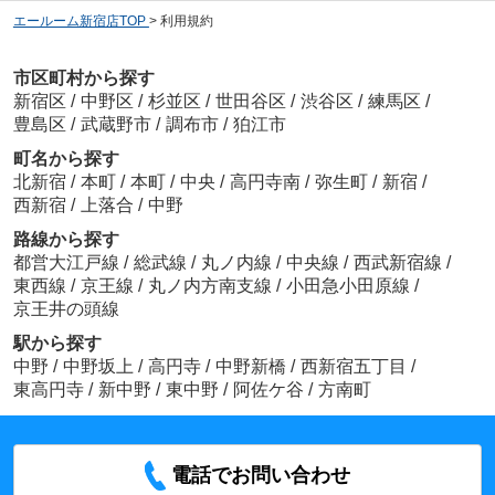
エールーム新宿店TOP
>
利用規約
市区町村から探す
新宿区
/
中野区
/
杉並区
/
世田谷区
/
渋谷区
/
練馬区
/
豊島区
/
武蔵野市
/
調布市
/
狛江市
町名から探す
北新宿
/
本町
/
本町
/
中央
/
高円寺南
/
弥生町
/
新宿
/
西新宿
/
上落合
/
中野
路線から探す
都営大江戸線
/
総武線
/
丸ノ内線
/
中央線
/
西武新宿線
/
東西線
/
京王線
/
丸ノ内方南支線
/
小田急小田原線
/
京王井の頭線
駅から探す
中野
/
中野坂上
/
高円寺
/
中野新橋
/
西新宿五丁目
/
東高円寺
/
新中野
/
東中野
/
阿佐ケ谷
/
方南町
電話でお問い合わせ