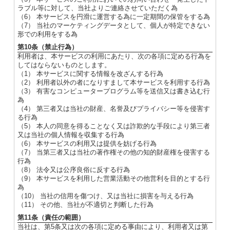
ラブル等に対して、当社よりご連絡させていただく為
（6） 本サービスを円滑に運営する為に一定期間の保管をする為
（7） 当社のマーケティングデータとして、個人が特定できない
形での利用をする為
第10条（禁止行為）
利用者は、本サービスの利用にあたり、次の各項に定める行為を
してはならないものとします。
（1） 本サービスに関する情報を改ざんする行為
（2） 利用者以外の者になりすまして本サービスを利用する行為
（3） 有害なコンピュータープログラム等を送信又は書き込む行
為
（4） 第三者又は当社の財産、名誉及びプライバシー等を侵害す
る行為
（5） 本人の同意を得ることなく又は詐欺的な手段により第三者
又は当社の個人情報を収集する行為
（6） 本サービスの利用又は提供を妨げる行為
（7） 当第三者又は当社の著作権その他の知的財産権を侵害する
行為
（8） 法令又は公序良俗に反する行為
（9） 本サービスを利用した営業活動その他営利を目的とする行
為
（10） 当社の信用を傷つけ、又は当社に損害を与える行為
（11） その他、当社が不適切と判断した行為
第11条（責任の範囲）
当社は、第5条又は次の各項に定める事由により、利用者又は第