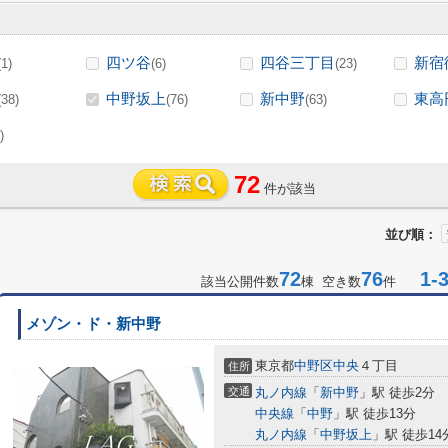
四ツ谷
四谷三丁目
新宿
(1)
(6)
(23)
中野坂上
新中野
東高
(38)
(76)
(63)
)
72
件が該当
並び順：
72
76
1-3
該当公開件数
棟 空き数
件
メゾン・ド・新中野
東京都
中野区
中央
４丁目
住所
交通
丸ノ内線
「
新中野
」駅 徒歩2分
中央線
「
中野
」駅 徒歩13分
丸ノ内線
「
中野坂上
」駅 徒歩14