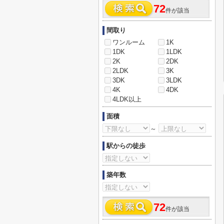
72
件が該当
間取り
ワンルーム
1K
1DK
1LDK
2K
2DK
2LDK
3K
3DK
3LDK
4K
4DK
4LDK以上
面積
～
駅からの徒歩
築年数
72
件が該当