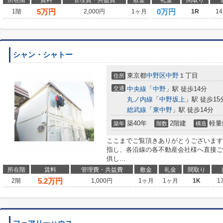
所在階
賃料
管理費・共益費
敷金
礼金
間取り
5
万円
0万円
1階
2,000円
1ヶ月
1R
14
シャン・シャトー
東京都
中野区
中野
１丁目
住所
交通
中央線
「
中野
」駅 徒歩14分
丸ノ内線
「
中野坂上
」駅 徒歩15
総武線
「
東中野
」駅 徒歩14分
築40年
2階建
軽量
築年
階数
構造
ここまでご覧頂きありがとうございます
指し、各沿線の各不動産会社様へ直接ご
供し...
所在階
賃料
管理費・共益費
敷金
礼金
間取り
5.2
万円
2階
1,000円
1ヶ月
1ヶ月
1K
1