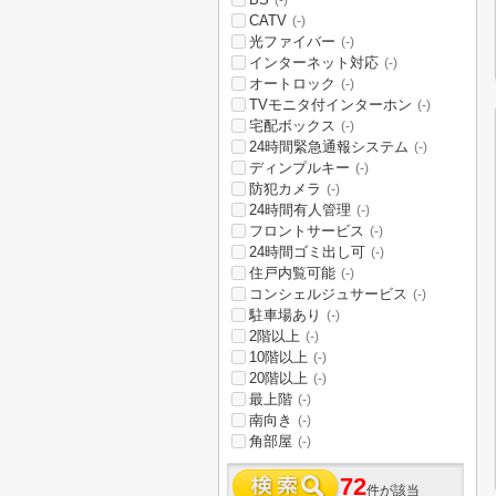
(-)
CATV
(-)
光ファイバー
(-)
インターネット対応
(-)
オートロック
(-)
TVモニタ付インターホン
(-)
宅配ボックス
(-)
24時間緊急通報システム
(-)
ディンプルキー
(-)
防犯カメラ
(-)
24時間有人管理
(-)
フロントサービス
(-)
24時間ゴミ出し可
(-)
住戸内覧可能
(-)
コンシェルジュサービス
(-)
駐車場あり
(-)
2階以上
(-)
10階以上
(-)
20階以上
(-)
最上階
(-)
南向き
(-)
角部屋
(-)
72
件が該当