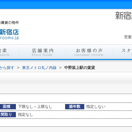
営業
駅から探す
>
東京メトロ丸ノ内線
>
中野坂上駅の賃貸
面積
下限なし～上限なし
築年数
指定しない
間取り
指定なし