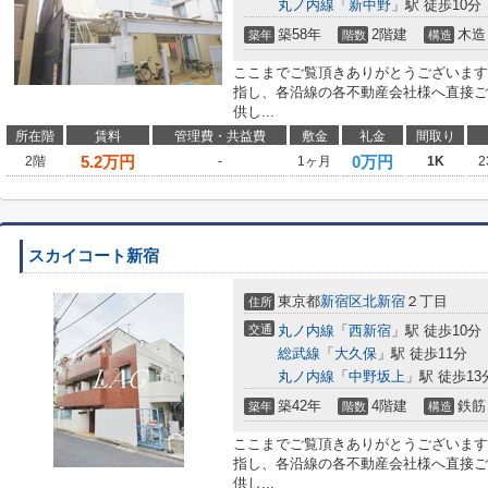
丸ノ内線
「
新中野
」駅 徒歩10分
築58年
2階建
木造
築年
階数
構造
ここまでご覧頂きありがとうございます
指し、各沿線の各不動産会社様へ直接ご
供し...
所在階
賃料
管理費・共益費
敷金
礼金
間取り
5.2
万円
0万円
2階
-
1ヶ月
1K
2
スカイコート新宿
東京都
新宿区
北新宿
２丁目
住所
交通
丸ノ内線
「
西新宿
」駅 徒歩10分
総武線
「
大久保
」駅 徒歩11分
丸ノ内線
「
中野坂上
」駅 徒歩13
築42年
4階建
鉄筋
築年
階数
構造
ここまでご覧頂きありがとうございます
指し、各沿線の各不動産会社様へ直接ご
供し...