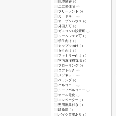
眺望良好
(-)
二世帯住宅
(-)
フリーレント
(-)
カードキー
(-)
オープンハウス
(-)
外国人可
(-)
ガスコンロ設置可
(-)
ルームシェア可
(-)
学生向け
(-)
カップル向け
(-)
女性向け
(-)
ファミリー向け
(-)
室内洗濯機置場
(-)
フローリング
(-)
ロフト付き
(-)
メゾネット
(-)
ベランダ
(-)
バルコニー
(-)
ルーフバルコニー
(-)
オール電化
(-)
エレベーター
(-)
照明器具付き
(-)
駐輪場
(-)
バイク置場あり
(-)