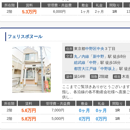
所在階
賃料
管理費・共益費
敷金
礼金
間取り
5.3
万円
2階
6,000円
1ヶ月
2ヶ月
1R
1
フェリスボヌール
東京都
中野区
中央
３丁目
住所
交通
丸ノ内線
「
新中野
」駅 徒歩8分
総武線
「
中野
」駅 徒歩16分
都営大江戸線
「
中野坂上
」駅 徒
築14年
2階建
木造
築年
階数
構造
ここまでご覧頂きありがとうございます
指し、各沿線の各不動産会社様へ直接ご
供し...
所在階
賃料
管理費・共益費
敷金
礼金
間取り
5.6
万円
0ヶ月
0ヶ月
2階
7,000円
1R
5.8
万円
0万円
0万円
2階
5,000円
1R