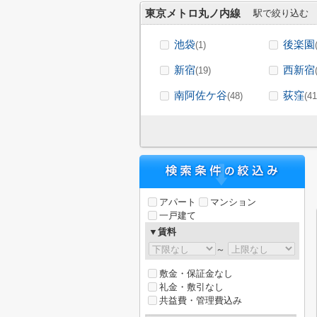
東京メトロ丸ノ内線
駅で絞り込む
池袋
後楽園
(1)
新宿
西新宿
(19)
南阿佐ケ谷
荻窪
(48)
(41
アパート
マンション
一戸建て
▼賃料
～
敷金・保証金なし
礼金・敷引なし
共益費・管理費込み