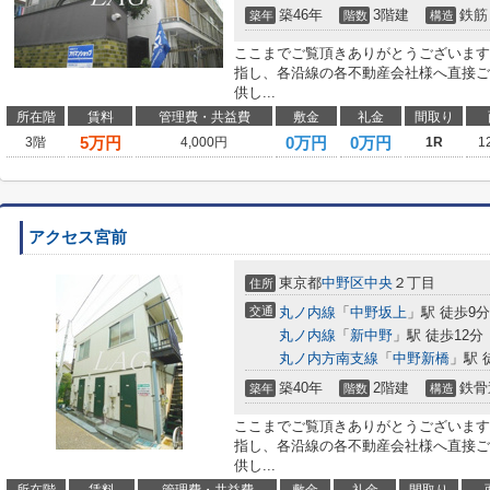
築46年
3階建
鉄筋
築年
階数
構造
ここまでご覧頂きありがとうございます
指し、各沿線の各不動産会社様へ直接ご
供し...
所在階
賃料
管理費・共益費
敷金
礼金
間取り
5
万円
0万円
0万円
3階
4,000円
1R
1
アクセス宮前
東京都
中野区
中央
２丁目
住所
交通
丸ノ内線
「
中野坂上
」駅 徒歩9分
丸ノ内線
「
新中野
」駅 徒歩12分
丸ノ内方南支線
「
中野新橋
」駅 
築40年
2階建
鉄骨
築年
階数
構造
ここまでご覧頂きありがとうございます
指し、各沿線の各不動産会社様へ直接ご
供し...