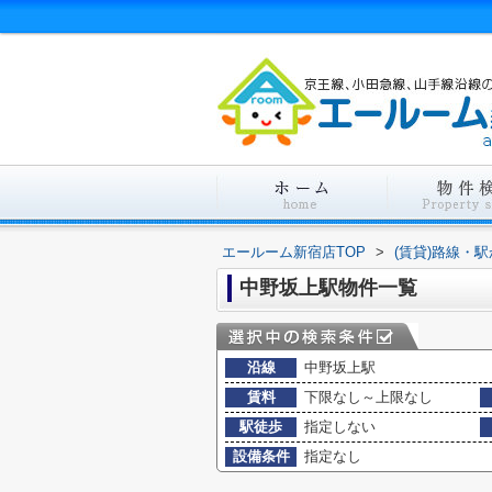
エールーム新宿店TOP
>
(賃貸)路線・
中野坂上駅物件一覧
沿線
中野坂上駅
賃料
下限なし～上限なし
駅徒歩
指定しない
設備条件
指定なし