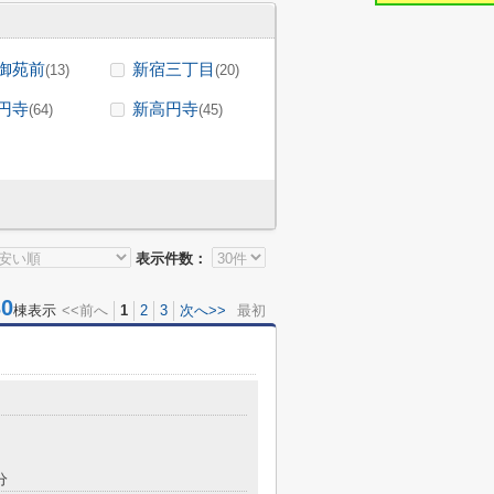
御苑前
新宿三丁目
(13)
(20)
円寺
新高円寺
(64)
(45)
表示件数：
0
棟表示
<<前へ
1
2
3
次へ>>
最初
分