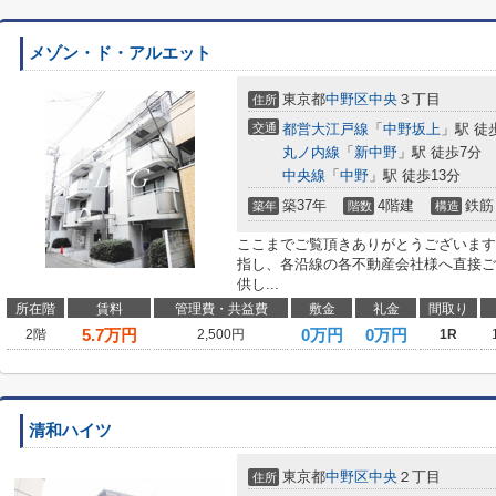
メゾン・ド・アルエット
東京都
中野区
中央
３丁目
住所
交通
都営大江戸線
「
中野坂上
」駅 徒
丸ノ内線
「
新中野
」駅 徒歩7分
中央線
「
中野
」駅 徒歩13分
築37年
4階建
鉄筋
築年
階数
構造
ここまでご覧頂きありがとうございます
指し、各沿線の各不動産会社様へ直接ご
供し...
所在階
賃料
管理費・共益費
敷金
礼金
間取り
5.7
万円
0万円
0万円
2階
2,500円
1R
清和ハイツ
東京都
中野区
中央
２丁目
住所