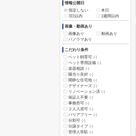
情報公開日
指定しない
本日
3日以内
1週間以内
画像・動画あり
画像あり
動画あり
パノラマあり
こだわり条件
ペット飼育可
(-)
ペット専用設備
(-)
楽器相談
(-)
陽当り良好
(-)
閑静な住宅地
(-)
デザイナーズ
(-)
リノベーション済
(-)
保証人不要
(-)
事務所可
(-)
２人入居可
(-)
バリアフリー
(-)
分割可
(-)
分譲タイプ
(-)
管理人常駐
(-)