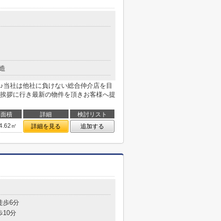
造
♪当社は他社に負けない総合仲介店を目
挨拶に行き最新の物件を頂きお客様へ提
面積
詳細
検討リスト
4.62㎡
詳細を見る
追加する
徒歩6分
歩10分