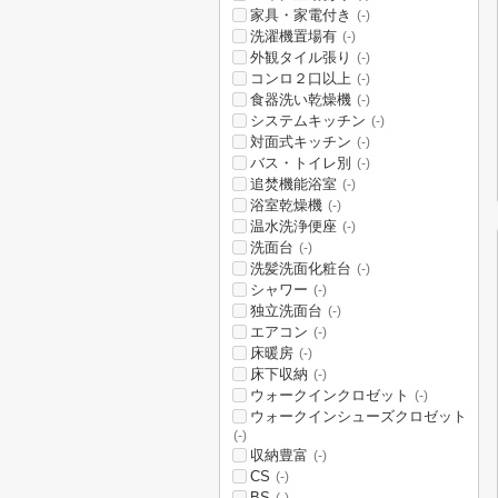
家具・家電付き
(-)
洗濯機置場有
(-)
外観タイル張り
(-)
コンロ２口以上
(-)
食器洗い乾燥機
(-)
システムキッチン
(-)
対面式キッチン
(-)
バス・トイレ別
(-)
追焚機能浴室
(-)
浴室乾燥機
(-)
温水洗浄便座
(-)
洗面台
(-)
洗髪洗面化粧台
(-)
シャワー
(-)
独立洗面台
(-)
エアコン
(-)
床暖房
(-)
床下収納
(-)
ウォークインクロゼット
(-)
ウォークインシューズクロゼット
(-)
収納豊富
(-)
CS
(-)
BS