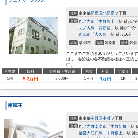
フェアリーハウス
東京都
新宿区
北新宿
２丁目
住所
交通
丸ノ内線
「
中野坂上
」駅 徒歩7分
丸ノ内線
「
西新宿
」駅 徒歩11分
総武線
「
大久保
」駅 徒歩16分
築33年
3階建
鉄骨
築年
階数
構造
ここまでご覧頂きありがとうございます
指し、各沿線の各不動産会社様へ直接ご
供し...
所在階
賃料
管理費・共益費
敷金
礼金
間取り
5.2
万円
0万円
1階
2,000円
1ヶ月
1R
1
南風荘
東京都
中野区
本町
３丁目
住所
交通
丸ノ内方南支線
「
中野新橋
」駅 
都営大江戸線
「
中野坂上
」駅 徒