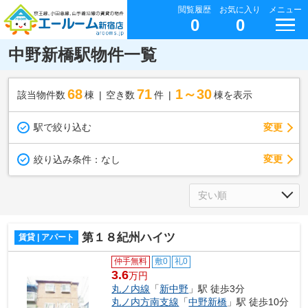
閲覧履歴
お気に入り
メニュー
0
0
中野新橋駅物件一覧
68
71
1～30
該当物件数
棟
空き数
件
棟を表示
駅で絞り込む
変更
変更
絞り込み条件：
なし
第１８紀州ハイツ
賃貸 | アパート
仲手無料
敷0
礼0
3.6
万円
丸ノ内線
「
新中野
」駅 徒歩3分
丸ノ内方南支線
「
中野新橋
」駅 徒歩10分