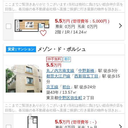
ここまでご覧頂きありがとうございます♪当社は他社に負けない総合仲介店を
目指し、各沿線の各不動産会社様へ直接ご挨拶に行き最新の物件を頂きお客
様へ提供しております！最新の情報は...
5.5
万
円
(管理費等：5,000円 )
0万円
0万円
敷金
礼金
2階 / 1R / 14.24㎡
メゾン・ド・ポルシュ
賃貸 | マンション
仲手無料
敷0
5.5
万円
丸ノ内方南支線
「
中野新橋
」駅 徒歩3分
都営大江戸線
「
西新宿五丁目
」駅 徒歩15
分
京王線
「
初台
」駅 徒歩24分
築43年 / 13.57㎡
東京都
中野区
弥生町
２丁目
ここまでご覧頂きありがとうございます♪当社は他社に負けない総合仲介店を
目指し、各沿線の各不動産会社様へ直接ご挨拶に行き最新の物件を頂きお客
様へ提供しております！最新の情報は...
5.5
万
円
(管理費等：- )
0万円
1ヶ月
敷金
礼金