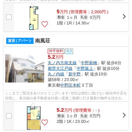
様へ提供しております！最新の情報は...
5
万
円
(管理費等：2,000円 )
1ヶ月
0万円
敷金
礼金
1階 / 1R / 14.30㎡
南風荘
賃貸 | アパート
仲手無料
礼0
5.2
万円
丸ノ内方南支線
「
中野新橋
」駅 徒歩6分
都営大江戸線
「
中野坂上
」駅 徒歩10分
丸ノ内線
「
新中野
」駅 徒歩10分
築58年 / 23.00㎡
東京都
中野区
本町
３丁目
ここまでご覧頂きありがとうございます♪当社は他社に負けない総合仲介店を
目指し、各沿線の各不動産会社様へ直接ご挨拶に行き最新の物件を頂きお客
様へ提供しております！最新の情報は...
5.2
万
円
(管理費等：- )
1ヶ月
0万円
敷金
礼金
2階 / 1K / 23.00㎡