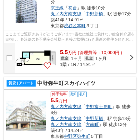
分
京王線
「
初台
」駅 徒歩10分
丸ノ内方南支線
「
中野新橋
」駅 徒歩17分
築41年 / 14.91㎡
東京都
渋谷区
本町
３丁目
ここまでご覧頂きありがとうございます♪当社は他社に負けない総合仲介店を
目指し、各沿線の各不動産会社様へ直接ご挨拶に行き最新の物件を頂きお客
様へ提供しております！最新の情報は...
5.5
万
円
(管理費等：10,000円 )
1ヶ月
1ヶ月
敷金
礼金
1階 / 1R / 14.91㎡
中野弥生町スカイハイツ
賃貸 | アパート
仲手無料
敷0
礼0
5.5
万円
丸ノ内方南支線
「
中野富士見町
」駅 徒歩
4分
丸ノ内方南支線
「
中野新橋
」駅 徒歩13分
丸ノ内方南支線
「
方南町
」駅 徒歩13分
築43年 / 14.24㎡
東京都
中野区
弥生町
５丁目