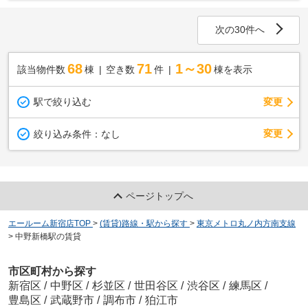
次の30件へ
68
71
1～30
該当物件数
棟
空き数
件
棟を表示
駅で絞り込む
変更
変更
絞り込み条件：
なし
ページトップへ
エールーム新宿店TOP
>
(賃貸)路線・駅から探す
>
東京メトロ丸ノ内方南支線
>
中野新橋駅の賃貸
市区町村から探す
新宿区
/
中野区
/
杉並区
/
世田谷区
/
渋谷区
/
練馬区
/
豊島区
/
武蔵野市
/
調布市
/
狛江市