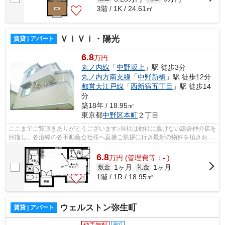
3階 / 1K / 24.61㎡
ＶｉＶｉ・陽光
賃貸 | アパート
6.8
万円
丸ノ内線
「
中野坂上
」駅 徒歩3分
丸ノ内方南支線
「
中野新橋
」駅 徒歩12分
都営大江戸線
「
西新宿五丁目
」駅 徒歩14
分
築18年 / 18.95㎡
東京都
中野区
本町
２丁目
ここまでご覧頂きありがとうございます♪当社は他社に負けない総合仲介店を
目指し、各沿線の各不動産会社様へ直接ご挨拶に行き最新の物件を頂きお客
様へ提供しております！最新の情報は...
6.8
万
円
(管理費等：- )
1ヶ月
1ヶ月
敷金
礼金
1階 / 1R / 18.95㎡
ウェルストン弥生町
賃貸 | アパート
仲手無料
敷0