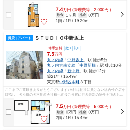
様へ提供しております！最新の情報は...
7.4
万
円
(管理費等：2,000円 )
1ヶ月
0万円
敷金
礼金
1階 / 1R / 19.20㎡
ＳＴＵＤＩＯ中野坂上
賃貸 | アパート
仲手無料
敷0
礼0
7.5
万円
丸ノ内線
「
中野坂上
」駅 徒歩5分
丸ノ内方南支線
「
中野新橋
」駅 徒歩10分
丸ノ内線
「
新中野
」駅 徒歩12分
築21年 / 15.49㎡
東京都
中野区
本町
３丁目
ここまでご覧頂きありがとうございます♪当社は他社に負けない総合仲介店を
目指し、各沿線の各不動産会社様へ直接ご挨拶に行き最新の物件を頂きお客
様へ提供しております！最新の情報は...
7.5
万
円
(管理費等：5,000円 )
0万円
0万円
敷金
礼金
2階 / 1R / 15.49㎡