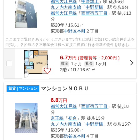
都営大江戸線
「
中野坂上
」駅 徒歩6分
丸ノ内方南支線
「
中野新橋
」駅 徒歩9分
都営大江戸線
「
西新宿五丁目
」駅 徒歩13
分
築20年 / 16.61㎡
東京都
中野区
本町
２丁目
ここまでご覧頂きありがとうございます♪当社は他社に負けない総合仲介店を
目指し、各沿線の各不動産会社様へ直接ご挨拶に行き最新の物件を頂きお客
様へ提供しております！最新の情報は...
6.7
万
円
(管理費等：2,000円 )
1ヶ月
1ヶ月
敷金
礼金
2階 / 1R / 16.61㎡
マンションＮＯＢＵ
賃貸 | マンション
6.8
万円
都営大江戸線
「
西新宿五丁目
」駅 徒歩8
分
京王線
「
初台
」駅 徒歩13分
丸ノ内方南支線
「
中野新橋
」駅 徒歩15分
築35年 / 16.00㎡
東京都
渋谷区
本町
４丁目