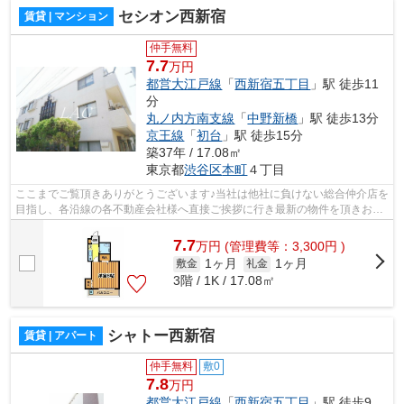
セシオン西新宿
賃貸 | マンション
仲手無料
7.7
万円
都営大江戸線
「
西新宿五丁目
」駅 徒歩11
分
丸ノ内方南支線
「
中野新橋
」駅 徒歩13分
京王線
「
初台
」駅 徒歩15分
築37年 / 17.08㎡
東京都
渋谷区
本町
４丁目
ここまでご覧頂きありがとうございます♪当社は他社に負けない総合仲介店を
目指し、各沿線の各不動産会社様へ直接ご挨拶に行き最新の物件を頂きお客
様へ提供しております！最新の情報は...
7.7
万
円
(管理費等：3,300円 )
1ヶ月
1ヶ月
敷金
礼金
3階 / 1K / 17.08㎡
シャトー西新宿
賃貸 | アパート
仲手無料
敷0
7.8
万円
都営大江戸線
「
西新宿五丁目
」駅 徒歩9