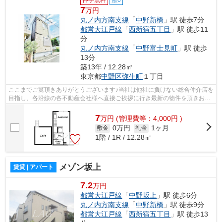
7
万円
丸ノ内方南支線
「
中野新橋
」駅 徒歩7分
都営大江戸線
「
西新宿五丁目
」駅 徒歩11
分
丸ノ内方南支線
「
中野富士見町
」駅 徒歩
13分
築13年 / 12.28㎡
東京都
中野区
弥生町
１丁目
ここまでご覧頂きありがとうございます♪当社は他社に負けない総合仲介店を
目指し、各沿線の各不動産会社様へ直接ご挨拶に行き最新の物件を頂きお客
様へ提供しております！最新の情報は...
7
万
円
(管理費等：4,000円 )
0万円
1ヶ月
敷金
礼金
1階 / 1R / 12.28㎡
メゾン坂上
賃貸 | アパート
7.2
万円
都営大江戸線
「
中野坂上
」駅 徒歩6分
丸ノ内方南支線
「
中野新橋
」駅 徒歩9分
都営大江戸線
「
西新宿五丁目
」駅 徒歩13