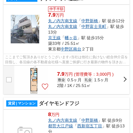
仲手半額
7.9
万円
丸ノ内方南支線
「
中野新橋
」駅 徒歩12分
丸ノ内方南支線
「
中野富士見町
」駅 徒歩
13分
京王線
「
幡ヶ谷
」駅 徒歩15分
築33年 / 25.51㎡
東京都
中野区
南台
２丁目
ここまでご覧頂きありがとうございます♪当社は他社に負けない総合仲介店を
目指し、各沿線の各不動産会社様へ直接ご挨拶に行き最新の物件を頂きお客
様へ提供しております！最新の情報は...
7.9
万
円
(管理費等：3,000円 )
0.5ヶ月
1.5ヶ月
敷金
礼金
2階 / 1K / 25.51㎡
ダイヤモンドフジ
賃貸 | マンション
8
万円
丸ノ内方南支線
「
中野新橋
」駅 徒歩9分
都営大江戸線
「
西新宿五丁目
」駅 徒歩13
分