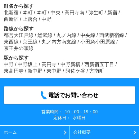
町名から探す
北新宿
/
本町
/
本町
/
中央
/
高円寺南
/
弥生町
/
新宿
/
西新宿
/
上落合
/
中野
路線から探す
都営大江戸線
/
総武線
/
丸ノ内線
/
中央線
/
西武新宿線
/
東西線
/
京王線
/
丸ノ内方南支線
/
小田急小田原線
/
京王井の頭線
駅から探す
中野
/
中野坂上
/
高円寺
/
中野新橋
/
西新宿五丁目
/
東高円寺
/
新中野
/
東中野
/
阿佐ケ谷
/
方南町
電話でお問い合わせ
営業時間：
10：00～19：00
定休日：
水曜日
ホーム
会社概要