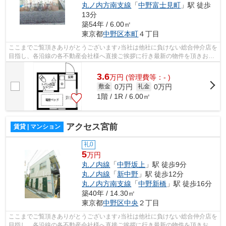
丸ノ内方南支線
「
中野富士見町
」駅 徒歩
13分
築54年 / 6.00㎡
東京都
中野区
本町
４丁目
ここまでご覧頂きありがとうございます♪当社は他社に負けない総合仲介店を
目指し、各沿線の各不動産会社様へ直接ご挨拶に行き最新の物件を頂きお客
様へ提供しております！最新の情報は...
3.6
万
円
(管理費等：- )
0万円
0万円
敷金
礼金
1階 / 1R / 6.00㎡
アクセス宮前
賃貸 | マンション
礼0
5
万円
丸ノ内線
「
中野坂上
」駅 徒歩9分
丸ノ内線
「
新中野
」駅 徒歩12分
丸ノ内方南支線
「
中野新橋
」駅 徒歩16分
築40年 / 14.30㎡
東京都
中野区
中央
２丁目
ここまでご覧頂きありがとうございます♪当社は他社に負けない総合仲介店を
目指し、各沿線の各不動産会社様へ直接ご挨拶に行き最新の物件を頂きお客