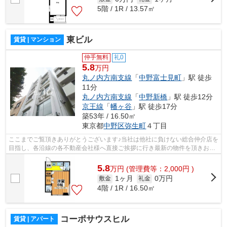
5階 / 1R / 13.57㎡
東ビル
賃貸 | マンション
仲手無料
礼0
5.8
万円
丸ノ内方南支線
「
中野富士見町
」駅 徒歩
11分
丸ノ内方南支線
「
中野新橋
」駅 徒歩12分
京王線
「
幡ヶ谷
」駅 徒歩17分
築53年 / 16.50㎡
東京都
中野区
弥生町
４丁目
ここまでご覧頂きありがとうございます♪当社は他社に負けない総合仲介店を
目指し、各沿線の各不動産会社様へ直接ご挨拶に行き最新の物件を頂きお客
様へ提供しております！最新の情報は...
5.8
万
円
(管理費等：2,000円 )
1ヶ月
0万円
敷金
礼金
4階 / 1R / 16.50㎡
コーポサウスヒル
賃貸 | アパート