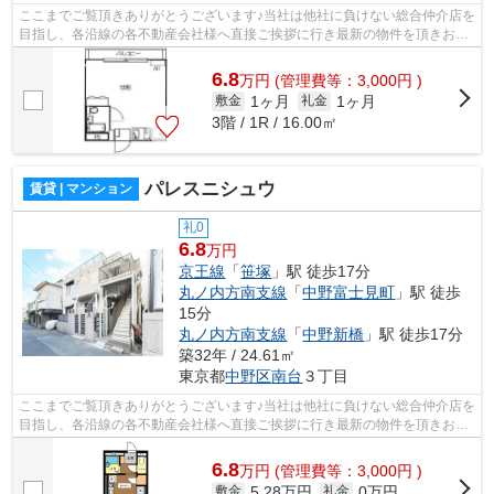
ここまでご覧頂きありがとうございます♪当社は他社に負けない総合仲介店を
目指し、各沿線の各不動産会社様へ直接ご挨拶に行き最新の物件を頂きお客
様へ提供しております！最新の情報は...
6.8
万
円
(管理費等：3,000円 )
1ヶ月
1ヶ月
敷金
礼金
3階 / 1R / 16.00㎡
パレスニシュウ
賃貸 | マンション
礼0
6.8
万円
京王線
「
笹塚
」駅 徒歩17分
丸ノ内方南支線
「
中野富士見町
」駅 徒歩
15分
丸ノ内方南支線
「
中野新橋
」駅 徒歩17分
築32年 / 24.61㎡
東京都
中野区
南台
３丁目
ここまでご覧頂きありがとうございます♪当社は他社に負けない総合仲介店を
目指し、各沿線の各不動産会社様へ直接ご挨拶に行き最新の物件を頂きお客
様へ提供しております！最新の情報は...
6.8
万
円
(管理費等：3,000円 )
5.28万円
0万円
敷金
礼金