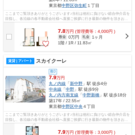
東京都
中野区
弥生町
１丁目
ここまでご覧頂きありがとうございます♪当社は他社に負けない総合仲介店を
目指し、各沿線の各不動産会社様へ直接ご挨拶に行き最新の物件を頂きお客
様へ提供しております！最新の情報は...
7.8
万
円
(管理費等：4,000円 )
0万円
1ヶ月
敷金
礼金
1階 / 1R / 11.83㎡
スカイクーレ
賃貸 | アパート
敷0
7.9
万円
丸ノ内線
「
新中野
」駅 徒歩4分
中央線
「
中野
」駅 徒歩9分
丸ノ内方南支線
「
中野新橋
」駅 徒歩18分
築17年 / 22.55㎡
東京都
中野区
中央
４丁目
ここまでご覧頂きありがとうございます♪当社は他社に負けない総合仲介店を
目指し、各沿線の各不動産会社様へ直接ご挨拶に行き最新の物件を頂きお客
様へ提供しております！最新の情報は...
7.9
万
円
(管理費等：3,000円 )