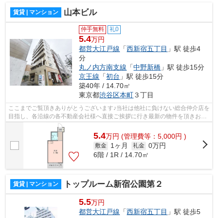
山本ビル
賃貸 | マンション
仲手無料
礼0
5.4
万円
都営大江戸線
「
西新宿五丁目
」駅 徒歩4
分
丸ノ内方南支線
「
中野新橋
」駅 徒歩15分
京王線
「
初台
」駅 徒歩15分
築40年 / 14.70㎡
東京都
渋谷区
本町
３丁目
ここまでご覧頂きありがとうございます♪当社は他社に負けない総合仲介店を
目指し、各沿線の各不動産会社様へ直接ご挨拶に行き最新の物件を頂きお客
様へ提供しております！最新の情報は...
5.4
万
円
(管理費等：5,000円 )
1ヶ月
0万円
敷金
礼金
6階 / 1R / 14.70㎡
トップルーム新宿公園第２
賃貸 | マンション
5.5
万円
都営大江戸線
「
西新宿五丁目
」駅 徒歩5