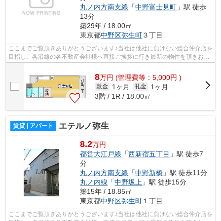
丸ノ内方南支線
「
中野富士見町
」駅 徒歩
13分
築29年 / 18.00㎡
東京都
中野区
弥生町
３丁目
ここまでご覧頂きありがとうございます♪当社は他社に負けない総合仲介店を
目指し、各沿線の各不動産会社様へ直接ご挨拶に行き最新の物件を頂きお客
様へ提供しております！最新の情報は...
8
万
円
(管理費等：5,000円 )
1ヶ月
1ヶ月
敷金
礼金
3階 / 1R / 18.00㎡
エテルノ弥生
賃貸 | アパート
8.2
万円
都営大江戸線
「
西新宿五丁目
」駅 徒歩7
分
丸ノ内方南支線
「
中野新橋
」駅 徒歩11分
丸ノ内線
「
中野坂上
」駅 徒歩15分
築15年 / 18.85㎡
東京都
中野区
弥生町
１丁目
ここまでご覧頂きありがとうございます♪当社は他社に負けない総合仲介店を