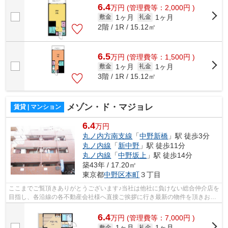
6.4
万
円
(管理費等：2,000円 )
1ヶ月
1ヶ月
敷金
礼金
2階 / 1R / 15.12㎡
6.5
万
円
(管理費等：1,500円 )
1ヶ月
1ヶ月
敷金
礼金
3階 / 1R / 15.12㎡
メゾン・ド・マジョレ
賃貸 | マンション
6.4
万円
丸ノ内方南支線
「
中野新橋
」駅 徒歩3分
丸ノ内線
「
新中野
」駅 徒歩11分
丸ノ内線
「
中野坂上
」駅 徒歩14分
築43年 / 17.20㎡
東京都
中野区
本町
３丁目
ここまでご覧頂きありがとうございます♪当社は他社に負けない総合仲介店を
目指し、各沿線の各不動産会社様へ直接ご挨拶に行き最新の物件を頂きお客
様へ提供しております！最新の情報は...
6.4
万
円
(管理費等：7,000円 )
1ヶ月
1ヶ月
敷金
礼金