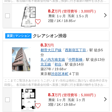
目指し、各沿線の各不動産会社様へ直接ご挨拶に行き最新の物件を頂きお客
様へ提供しております！最新の情報は...
8.2
万
円
(管理費等：3,000円 )
1ヶ月
1.5ヶ月
敷金
礼金
2階 / 1K / 18.85㎡
クレアシオン渋谷
賃貸 | マンション
8.3
万円
都営大江戸線
「
西新宿五丁目
」駅 徒歩5
分
丸ノ内方南支線
「
中野新橋
」駅 徒歩13分
京王線
「
初台
」駅 徒歩14分
築27年 / 19.68㎡
東京都
渋谷区
本町
４丁目
ここまでご覧頂きありがとうございます♪当社は他社に負けない総合仲介店を
目指し、各沿線の各不動産会社様へ直接ご挨拶に行き最新の物件を頂きお客
様へ提供しております！最新の情報は...
8.3
万
円
(管理費等：5,000円 )
1ヶ月
1ヶ月
敷金
礼金
3階 / 1K / 19.68㎡