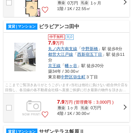
0万円
1ヶ月
敷金
礼金
1階 / 1K / 22.55㎡
ビラビアンコ田中
賃貸 | マンション
仲手無料
礼0
7.9
万円
丸ノ内方南支線
「
中野新橋
」駅 徒歩8分
都営大江戸線
「
西新宿五丁目
」駅 徒歩11
分
京王線
「
幡ヶ谷
」駅 徒歩20分
築34年 / 30.00㎡
東京都
中野区
弥生町
３丁目
ここまでご覧頂きありがとうございます♪当社は他社に負けない総合仲介店を
目指し、各沿線の各不動産会社様へ直接ご挨拶に行き最新の物件を頂きお客
様へ提供しております！最新の情報は...
7.9
万
円
(管理費等：3,000円 )
1ヶ月
0万円
敷金
礼金
4階 / 1K / 30.00㎡
サザンテラス飯原Ⅱ
賃貸 | マンション