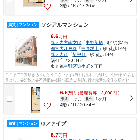
3階 / 1K / 17.20㎡
ソシアルマンション
賃貸 | マンション
6.6
万円
丸ノ内方南支線
「
中野新橋
」駅 徒歩1分
都営大江戸線
「
中野坂上
」駅 徒歩14分
丸ノ内線
「
新中野
」駅 徒歩14分
築41年 / 20.84㎡
東京都
中野区
弥生町
２丁目
ここまでご覧頂きありがとうございます♪当社は他社に負けない総合仲介店を
目指し、各沿線の各不動産会社様へ直接ご挨拶に行き最新の物件を頂きお客
様へ提供しております！最新の情報は...
6.6
万
円
(管理費等：3,000円 )
1ヶ月
1ヶ月
敷金
礼金
4階 / 1R / 20.84㎡
Qファイブ
賃貸 | マンション
6.7
万円