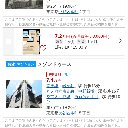
分
築25年 / 19.90㎡
東京都
中野区
本町
２丁目
ここまでご覧頂きありがとうございます♪当社は他社に負けない総合仲介店を
目指し、各沿線の各不動産会社様へ直接ご挨拶に行き最新の物件を頂きお客
様へ提供しております！最新の情報は...
7.2
万
円
(管理費等：3,000円 )
1ヶ月
1ヶ月
敷金
礼金
1階 / 1K / 19.90㎡
メゾンドゥース
賃貸 | マンション
仲手無料
礼0
7.4
万円
京王線
「
幡ヶ谷
」駅 徒歩13分
丸ノ内方南支線
「
中野新橋
」駅 徒歩15分
都営大江戸線
「
西新宿五丁目
」駅 徒歩16
分
築25年 / 19.20㎡
東京都
渋谷区
本町
５丁目
ここまでご覧頂きありがとうございます♪当社は他社に負けない総合仲介店を
目指し、各沿線の各不動産会社様へ直接ご挨拶に行き最新の物件を頂きお客