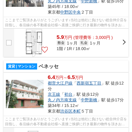
丸ノ内方南支線
「
中野新橋
」駅 徒歩16分
築45年 / 18.00㎡
東京都
中野区
中央
２丁目
ここまでご覧頂きありがとうございます♪当社は他社に負けない総合仲介店を
目指し、各沿線の各不動産会社様へ直接ご挨拶に行き最新の物件を頂きお客
様へ提供しております！最新の情報は...
5.9
万
円
(管理費等：3,000円 )
1ヶ月
1ヶ月
敷金
礼金
1階 / 1R / 18.00㎡
ベネッセ
賃貸 | マンション
6.4
6.5
万円～
万円
都営大江戸線
「
西新宿五丁目
」駅 徒歩12
分
京王線
「
初台
」駅 徒歩12分
丸ノ内方南支線
「
中野新橋
」駅 徒歩17分
築34年 / 15.12㎡
東京都
渋谷区
本町
５丁目
ここまでご覧頂きありがとうございます♪当社は他社に負けない総合仲介店を
目指し、各沿線の各不動産会社様へ直接ご挨拶に行き最新の物件を頂きお客
様へ提供しております！最新の情報は...