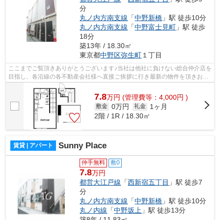
分
丸ノ内方南支線
「
中野新橋
」駅 徒歩10分
丸ノ内方南支線
「
中野富士見町
」駅 徒歩
18分
築13年 / 18.30㎡
東京都
中野区
弥生町
１丁目
ここまでご覧頂きありがとうございます♪当社は他社に負けない総合仲介店を
目指し、各沿線の各不動産会社様へ直接ご挨拶に行き最新の物件を頂きお客
様へ提供しております！最新の情報は...
7.8
万
円
(管理費等：4,000円 )
0万円
1ヶ月
敷金
礼金
2階 / 1R / 18.30㎡
Sunny Place
賃貸 | アパート
仲手無料
敷0
7.8
万円
都営大江戸線
「
西新宿五丁目
」駅 徒歩7
分
丸ノ内方南支線
「
中野新橋
」駅 徒歩10分
丸ノ内線
「
中野坂上
」駅 徒歩13分
築8年 / 11.83㎡