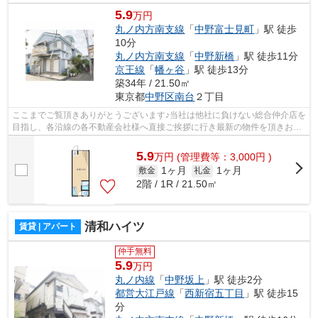
5.9
万円
丸ノ内方南支線
「
中野富士見町
」駅 徒歩
10分
丸ノ内方南支線
「
中野新橋
」駅 徒歩11分
京王線
「
幡ヶ谷
」駅 徒歩13分
築34年 / 21.50㎡
東京都
中野区
南台
２丁目
ここまでご覧頂きありがとうございます♪当社は他社に負けない総合仲介店を
目指し、各沿線の各不動産会社様へ直接ご挨拶に行き最新の物件を頂きお客
様へ提供しております！最新の情報は...
5.9
万
円
(管理費等：3,000円 )
1ヶ月
1ヶ月
敷金
礼金
2階 / 1R / 21.50㎡
清和ハイツ
賃貸 | アパート
仲手無料
5.9
万円
丸ノ内線
「
中野坂上
」駅 徒歩2分
都営大江戸線
「
西新宿五丁目
」駅 徒歩15
分