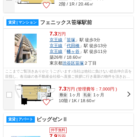
2階 / 1R / 20.46㎡
フェニックス笹塚駅前
賃貸 | マンション
7.3
万円
京王線
「
笹塚
」駅 徒歩3分
京王線
「
代田橋
」駅 徒歩13分
京王線
「
幡ヶ谷
」駅 徒歩11分
築26年 / 18.60㎡
東京都
渋谷区
笹塚
２丁目
ここまでご覧頂きありがとうございます♪当社は他社に負けない総合仲介店を
目指し、各沿線の各不動産会社様へ直接ご挨拶に行き最新の物件を頂きお客
様へ提供しております！最新の情報は...
7.3
万
円
(管理費等：7,000円 )
1ヶ月
1ヶ月
敷金
礼金
10階 / 1K / 18.60㎡
ビッグゼンⅡ
賃貸 | アパート
仲手無料
7.9
万円