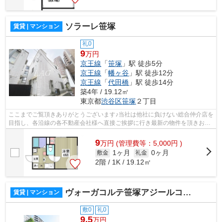
ソラーレ笹塚
賃貸 | マンション
礼0
9
万円
京王線
「
笹塚
」駅 徒歩5分
京王線
「
幡ヶ谷
」駅 徒歩12分
京王線
「
代田橋
」駅 徒歩14分
築4年 / 19.12㎡
東京都
渋谷区
笹塚
２丁目
ここまでご覧頂きありがとうございます♪当社は他社に負けない総合仲介店を
目指し、各沿線の各不動産会社様へ直接ご挨拶に行き最新の物件を頂きお客
様へ提供しております！最新の情報は...
9
万
円
(管理費等：5,000円 )
1ヶ月
0ヶ月
敷金
礼金
2階 / 1K / 19.12㎡
ヴォーガコルテ笹塚アジールコート
賃貸 | マンション
敷0
礼0
9.5
万円