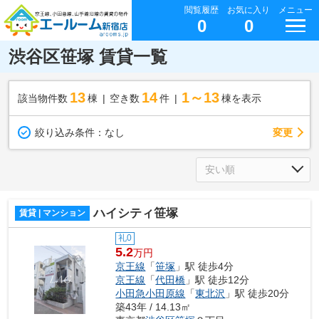
閲覧履歴
お気に入り
メニュー
0
0
渋谷区笹塚 賃貸一覧
13
14
1～13
該当物件数
棟
空き数
件
棟を表示
変更
絞り込み条件：
なし
ハイシティ笹塚
賃貸 | マンション
礼0
5.2
万円
京王線
「
笹塚
」駅 徒歩4分
京王線
「
代田橋
」駅 徒歩12分
小田急小田原線
「
東北沢
」駅 徒歩20分
築43年 / 14.13㎡