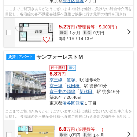
東京都
渋谷区
笹塚
２丁目
ここまでご覧頂きありがとうございます♪当社は他社に負けない総合仲介店を
目指し、各沿線の各不動産会社様へ直接ご挨拶に行き最新の物件を頂きお客
様へ提供しております！最新の情報は...
5.2
万
円
(管理費等：5,000円 )
1ヶ月
0万円
敷金
礼金
3階 / 1R / 14.13㎡
サンフォーレストＭ
賃貸 | アパート
仲手無料
敷0
6.8
万円
京王線
「
笹塚
」駅 徒歩4分
京王線
「
代田橋
」駅 徒歩10分
京王井の頭線
「
新代田
」駅 徒歩16分
築36年 / 20.46㎡
東京都
渋谷区
笹塚
１丁目
ここまでご覧頂きありがとうございます♪当社は他社に負けない総合仲介店を
目指し、各沿線の各不動産会社様へ直接ご挨拶に行き最新の物件を頂きお客
様へ提供しております！最新の情報は...
6.8
万
円
(管理費等：- )
0万円
1ヶ月
敷金
礼金