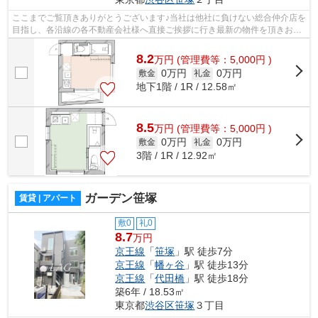
ここまでご覧頂きありがとうございます♪当社は他社に負けない総合仲介店を
目指し、各沿線の各不動産会社様へ直接ご挨拶に行き最新の物件を頂きお客
様へ提供しております！最新の情報は...
8.2
万
円
(管理費等：5,000円 )
0万円
0万円
敷金
礼金
地下1階 / 1R / 12.58㎡
8.5
万
円
(管理費等：5,000円 )
0万円
0万円
敷金
礼金
3階 / 1R / 12.92㎡
ガーデン笹塚
賃貸 | アパート
敷0
礼0
8.7
万円
京王線
「
笹塚
」駅 徒歩7分
京王線
「
幡ヶ谷
」駅 徒歩13分
京王線
「
代田橋
」駅 徒歩18分
築6年 / 18.53㎡
東京都
渋谷区
笹塚
３丁目