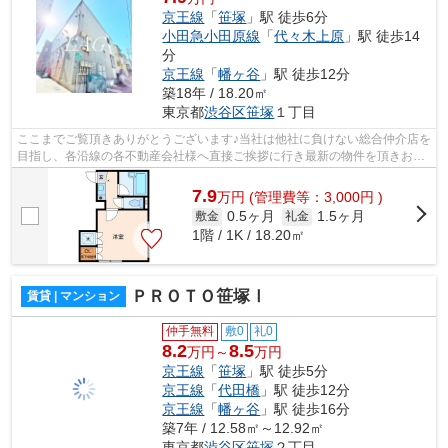
京王線
「
笹塚
」駅 徒歩6分
小田急小田原線
「
代々木上原
」駅 徒歩14
分
京王線
「
幡ヶ谷
」駅 徒歩12分
築18年 / 18.20㎡
東京都
渋谷区
笹塚
１丁目
ここまでご覧頂きありがとうございます♪当社は他社に負けない総合仲介店を
目指し、各沿線の各不動産会社様へ直接ご挨拶に行き最新の物件を頂きお客
様へ提供しております！最新の情報は...
7.9
万
円
(管理費等：3,000円 )
0.5ヶ月
1.5ヶ月
敷金
礼金
1階 / 1K / 18.20㎡
ＰＲＯＴＯ笹塚Ⅰ
賃貸 | マンション
仲手無料
敷0
礼0
8.2
8.5
万円～
万円
京王線
「
笹塚
」駅 徒歩5分
京王線
「
代田橋
」駅 徒歩12分
京王線
「
幡ヶ谷
」駅 徒歩16分
築7年 / 12.58㎡～12.92㎡
東京都
渋谷区
笹塚
２丁目