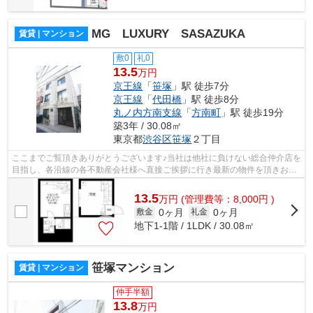
MG LUXURY SASAZUKA
賃貸 | マンション
敷0
礼0
13.5
万円
京王線
「
笹塚
」駅 徒歩7分
京王線
「
代田橋
」駅 徒歩8分
丸ノ内方南支線
「
方南町
」駅 徒歩19分
築3年 / 30.08㎡
東京都
渋谷区
笹塚
２丁目
ここまでご覧頂きありがとうございます♪当社は他社に負けない総合仲介店を
目指し、各沿線の各不動産会社様へ直接ご挨拶に行き最新の物件を頂きお客
様へ提供しております！最新の情報は...
13.5
万
円
(管理費等：8,000円 )
0ヶ月
0ヶ月
敷金
礼金
地下1-1階 / 1LDK / 30.08㎡
笹塚マンション
賃貸 | マンション
仲手半額
13.8
万円