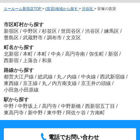
エールーム新宿店TOP
>
(賃貸)地域から探す
>
渋谷区
>
笹塚の賃貸
市区町村から探す
新宿区
/
中野区
/
杉並区
/
世田谷区
/
渋谷区
/
練馬区
/
豊島区
/
武蔵野市
/
調布市
/
文京区
町名から探す
北新宿
/
本町
/
本町
/
中央
/
高円寺南
/
弥生町
/
新宿
/
西新宿
/
上落合
/
和泉
路線から探す
都営大江戸線
/
総武線
/
丸ノ内線
/
中央線
/
西武新宿線
/
東西線
/
京王線
/
丸ノ内方南支線
/
京王井の頭線
/
小田急小田原線
駅から探す
中野
/
中野坂上
/
高円寺
/
中野新橋
/
西新宿五丁目
/
東高円寺
/
新中野
/
東中野
/
阿佐ケ谷
/
方南町
電話でお問い合わせ