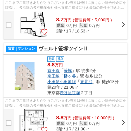
ここまでご覧頂きありがとうございます♪当社は他社に負けない総合仲介店を
目指し、各沿線の各不動産会社様へ直接ご挨拶に行き最新の物件を頂きお客
様へ提供しております！最新の情報は...
8.7
万
円
(管理費等：5,000円 )
0万円
0万円
敷金
礼金
2階 / 1R / 18.53㎡
ヴェルト笹塚ツインⅡ
賃貸 | マンション
敷0
礼0
8.8
万円
京王線
「
笹塚
」駅 徒歩2分
京王線
「
幡ヶ谷
」駅 徒歩12分
小田急小田原線
「
東北沢
」駅 徒歩18分
築20年 / 21.06㎡
東京都
渋谷区
笹塚
２丁目
ここまでご覧頂きありがとうございます♪当社は他社に負けない総合仲介店を
目指し、各沿線の各不動産会社様へ直接ご挨拶に行き最新の物件を頂きお客
様へ提供しております！最新の情報は...
8.8
万
円
(管理費等：10,000円 )
0万円
0万円
敷金
礼金
3階 / 1R / 21.06㎡