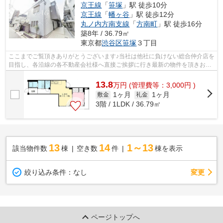
京王線
「
笹塚
」駅 徒歩10分
京王線
「
幡ヶ谷
」駅 徒歩12分
丸ノ内方南支線
「
方南町
」駅 徒歩16分
築8年 / 36.79㎡
東京都
渋谷区
笹塚
３丁目
ここまでご覧頂きありがとうございます♪当社は他社に負けない総合仲介店を
目指し、各沿線の各不動産会社様へ直接ご挨拶に行き最新の物件を頂きお客
様へ提供しております！最新の情報は...
13.8
万
円
(管理費等：3,000円 )
1ヶ月
1ヶ月
敷金
礼金
3階 / 1LDK / 36.79㎡
13
14
1～13
該当物件数
棟
空き数
件
棟を表示
変更
絞り込み条件：
なし
ページトップへ