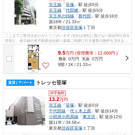
京王線
「
笹塚
」駅 徒歩5分
京王線
「
代田橋
」駅 徒歩5分
京王井の頭線
「
新代田
」駅 徒歩16分
築18年 / 21.33㎡
東京都
渋谷区
笹塚
１丁目
ここまでご覧頂きありがとうございます♪当社は他社に負けない総合仲介店を
目指し、各沿線の各不動産会社様へ直接ご挨拶に行き最新の物件を頂きお客
様へ提供しております！最新の情報は...
9.5
万
円
(管理費等：12,000円 )
0万円
0万円
敷金
礼金
9階 / 1K / 21.33㎡
トレッセ笹塚
賃貸 | アパート
仲手無料
13.2
万円
京王線
「
笹塚
」駅 徒歩5分
千代田線
「
代々木上原
」駅 徒歩14分
小田急小田原線
「
東北沢
」駅 徒歩12分
築11年 / 34.58㎡
東京都
渋谷区
笹塚
１丁目