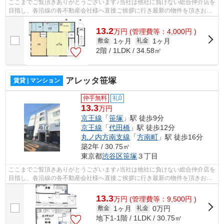
ここまでご覧頂きありがとうございます♪当社は他社に負けない総合仲介店を
目指し、各沿線の各不動産会社様へ直接ご挨拶に行き最新の物件を頂きお客
様へ提供しております！最新の情報は...
13.2
万
円
(管理費等：4,000円 )
1ヶ月
1ヶ月
敷金
礼金
2階 / 1LDK / 34.58㎡
アレッタ笹塚
賃貸 | マンション
仲手無料
礼0
13.3
万円
京王線
「
笹塚
」駅 徒歩9分
京王線
「
代田橋
」駅 徒歩12分
丸ノ内方南支線
「
方南町
」駅 徒歩16分
築2年 / 30.75㎡
東京都
渋谷区
笹塚
３丁目
ここまでご覧頂きありがとうございます♪当社は他社に負けない総合仲介店を
目指し、各沿線の各不動産会社様へ直接ご挨拶に行き最新の物件を頂きお客
様へ提供しております！最新の情報は...
13.3
万
円
(管理費等：9,500円 )
1ヶ月
0万円
敷金
礼金
地下1-1階 / 1LDK / 30.75㎡