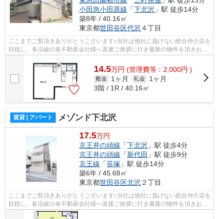
小田急小田原線
「
下北沢
」駅 徒歩14分
築8年 / 40.16㎡
東京都
世田谷区
代沢
４丁目
ここまでご覧頂きありがとうございます♪当社は他社に負けない総合仲介店を
目指し、各沿線の各不動産会社様へ直接ご挨拶に行き最新の物件を頂きお客
様へ提供しております！最新の情報は...
14.5
万
円
(管理費等：2,000円 )
1ヶ月
1ヶ月
敷金
礼金
3階 / 1R / 40.16㎡
メゾンド下北沢
賃貸 | アパート
17.5
万円
京王井の頭線
「
下北沢
」駅 徒歩4分
京王井の頭線
「
新代田
」駅 徒歩9分
京王線
「
笹塚
」駅 徒歩14分
築6年 / 45.68㎡
東京都
世田谷区
北沢
２丁目
ここまでご覧頂きありがとうございます♪当社は他社に負けない総合仲介店を
目指し、各沿線の各不動産会社様へ直接ご挨拶に行き最新の物件を頂きお客
様へ提供しております！最新の情報は...