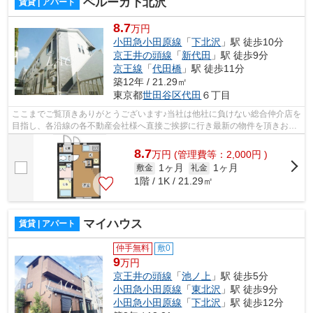
ベルーガ下北沢
賃貸 | アパート
8.7
万円
小田急小田原線
「
下北沢
」駅 徒歩10分
京王井の頭線
「
新代田
」駅 徒歩9分
京王線
「
代田橋
」駅 徒歩11分
築12年 / 21.29㎡
東京都
世田谷区
代田
６丁目
ここまでご覧頂きありがとうございます♪当社は他社に負けない総合仲介店を
目指し、各沿線の各不動産会社様へ直接ご挨拶に行き最新の物件を頂きお客
様へ提供しております！最新の情報は...
8.7
万
円
(管理費等：2,000円 )
1ヶ月
1ヶ月
敷金
礼金
1階 / 1K / 21.29㎡
マイハウス
賃貸 | アパート
仲手無料
敷0
9
万円
京王井の頭線
「
池ノ上
」駅 徒歩5分
小田急小田原線
「
東北沢
」駅 徒歩9分
小田急小田原線
「
下北沢
」駅 徒歩12分