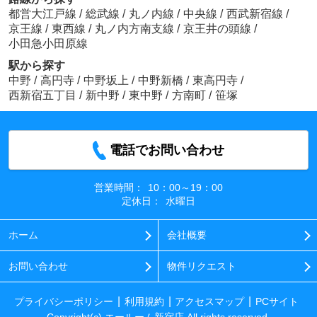
都営大江戸線
/
総武線
/
丸ノ内線
/
中央線
/
西武新宿線
/
京王線
/
東西線
/
丸ノ内方南支線
/
京王井の頭線
/
小田急小田原線
駅から探す
中野
/
高円寺
/
中野坂上
/
中野新橋
/
東高円寺
/
西新宿五丁目
/
新中野
/
東中野
/
方南町
/
笹塚
電話でお問い合わせ
営業時間：
10：00～19：00
定休日：
水曜日
ホーム
会社概要
お問い合わせ
物件リクエスト
プライバシーポリシー
利用規約
アクセスマップ
PCサイト
Copyright(c) エールーム新宿店 All rights reserved.