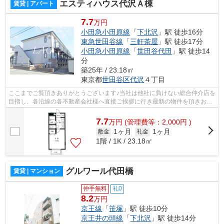
エスティハウス代沢Ａ棟
賃貸 | アパート
7.7
万円
小田急小田原線
「
下北沢
」駅 徒歩16分
東急世田谷線
「
三軒茶屋
」駅 徒歩17分
小田急小田原線
「
世田谷代田
」駅 徒歩14
分
築25年 / 23.18㎡
東京都
世田谷区
代沢
４丁目
ここまでご覧頂きありがとうございます♪当社は他社に負けない総合仲介店を
目指し、各沿線の各不動産会社様へ直接ご挨拶に行き最新の物件を頂きお客
様へ提供しております！最新の情報は...
7.7
万
円
(管理費等：2,000円 )
1ヶ月
1ヶ月
敷金
礼金
1階 / 1K / 23.18㎡
グルワール代田橋
賃貸 | マンション
仲手無料
礼0
8.2
万円
京王線
「
笹塚
」駅 徒歩10分
京王井の頭線
「
下北沢
」駅 徒歩14分