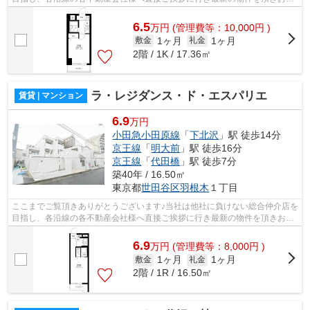
様へ提供しております！最新の情報は...
6.5
万
円
(管理費等：10,000円 )
1ヶ月
1ヶ月
敷金
礼金
2階 / 1K / 17.36㎡
ラ・レジダンス・ド・エスパリエ
賃貸 | マンション
6.9
万円
小田急小田原線
「
下北沢
」駅 徒歩14分
京王線
「
明大前
」駅 徒歩16分
京王線
「
代田橋
」駅 徒歩7分
築40年 / 16.50㎡
東京都
世田谷区
羽根木
１丁目
ここまでご覧頂きありがとうございます♪当社は他社に負けない総合仲介店を
目指し、各沿線の各不動産会社様へ直接ご挨拶に行き最新の物件を頂きお客
様へ提供しております！最新の情報は...
6.9
万
円
(管理費等：8,000円 )
1ヶ月
1ヶ月
敷金
礼金
2階 / 1R / 16.50㎡