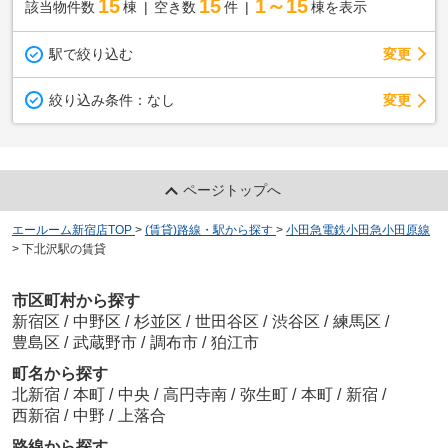
15
15
1～15
該当物件数
棟
空き数
件
棟を表示
駅で絞り込む
変更
変更
絞り込み条件：
なし
ページトップへ
エールーム新宿店TOP
>
(賃貸)路線・駅から探す
>
小田急電鉄小田急小田原線
>
下北沢駅の賃貸
市区町村から探す
新宿区
/
中野区
/
杉並区
/
世田谷区
/
渋谷区
/
練馬区
/
豊島区
/
武蔵野市
/
調布市
/
狛江市
町名から探す
北新宿
/
本町
/
中央
/
高円寺南
/
弥生町
/
本町
/
新宿
/
西新宿
/
中野
/
上落合
路線から探す