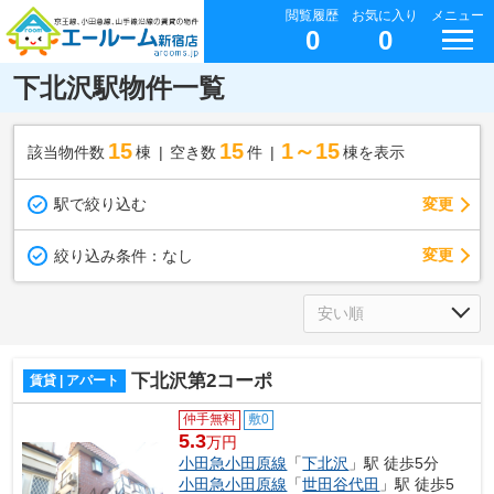
閲覧履歴
お気に入り
メニュー
0
0
下北沢駅物件一覧
15
15
1～15
該当物件数
棟
空き数
件
棟を表示
駅で絞り込む
変更
変更
絞り込み条件：
なし
下北沢第2コーポ
賃貸 | アパート
仲手無料
敷0
5.3
万円
小田急小田原線
「
下北沢
」駅 徒歩5分
小田急小田原線
「
世田谷代田
」駅 徒歩5