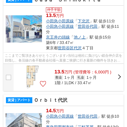
仲手半額
13.5
万円
小田急小田原線
「
下北沢
」駅 徒歩11分
小田急小田原線
「
世田谷代田
」駅 徒歩11
分
京王井の頭線
「
池ノ上
」駅 徒歩15分
築6年 / 33.47㎡
東京都
世田谷区
代沢
４丁目
ここまでご覧頂きありがとうございます♪当社は他社に負けない総合仲介店を
目指し、各沿線の各不動産会社様へ直接ご挨拶に行き最新の物件を頂きお客
様へ提供しております！最新の情報は...
13.5
万
円
(管理費等：6,000円 )
1ヶ月
1ヶ月
敷金
礼金
1階 / 1LDK / 33.47㎡
Ｏｒｂｉｔ代沢
賃貸 | アパート
14.5
万円
小田急小田原線
「
世田谷代田
」駅 徒歩10
分
東急田園都市線
「
三軒茶屋
」駅 徒歩13分