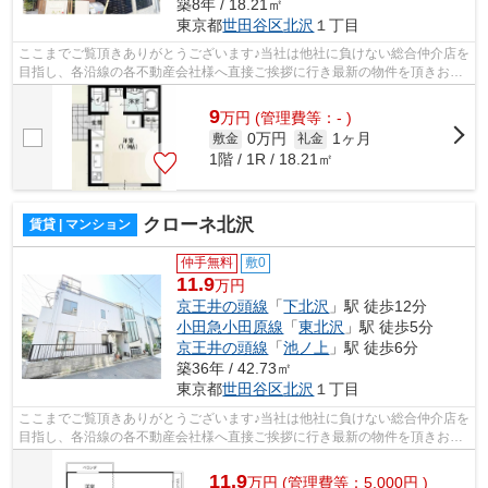
築8年 / 18.21㎡
東京都
世田谷区
北沢
１丁目
ここまでご覧頂きありがとうございます♪当社は他社に負けない総合仲介店を
目指し、各沿線の各不動産会社様へ直接ご挨拶に行き最新の物件を頂きお客
様へ提供しております！最新の情報は...
9
万
円
(管理費等：- )
0万円
1ヶ月
敷金
礼金
1階 / 1R / 18.21㎡
クローネ北沢
賃貸 | マンション
仲手無料
敷0
11.9
万円
京王井の頭線
「
下北沢
」駅 徒歩12分
小田急小田原線
「
東北沢
」駅 徒歩5分
京王井の頭線
「
池ノ上
」駅 徒歩6分
築36年 / 42.73㎡
東京都
世田谷区
北沢
１丁目
ここまでご覧頂きありがとうございます♪当社は他社に負けない総合仲介店を
目指し、各沿線の各不動産会社様へ直接ご挨拶に行き最新の物件を頂きお客
様へ提供しております！最新の情報は...
11.9
万
円
(管理費等：5,000円 )