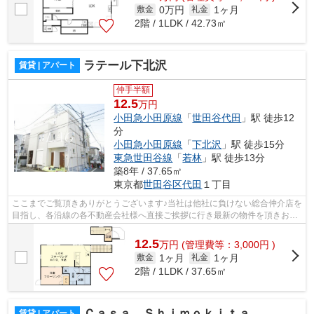
0万円
1ヶ月
敷金
礼金
2階 / 1LDK / 42.73㎡
ラテール下北沢
賃貸 | アパート
仲手半額
12.5
万円
小田急小田原線
「
世田谷代田
」駅 徒歩12
分
小田急小田原線
「
下北沢
」駅 徒歩15分
東急世田谷線
「
若林
」駅 徒歩13分
築8年 / 37.65㎡
東京都
世田谷区
代田
１丁目
ここまでご覧頂きありがとうございます♪当社は他社に負けない総合仲介店を
目指し、各沿線の各不動産会社様へ直接ご挨拶に行き最新の物件を頂きお客
様へ提供しております！最新の情報は...
12.5
万
円
(管理費等：3,000円 )
1ヶ月
1ヶ月
敷金
礼金
2階 / 1LDK / 37.65㎡
Ｃａｓａ Ｓｈｉｍｏｋｉｔａ
賃貸 | アパート