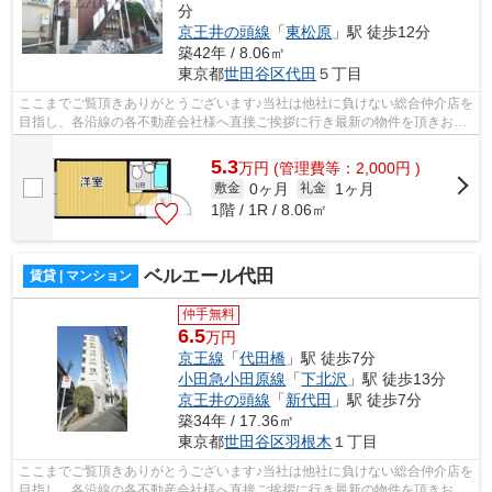
分
京王井の頭線
「
東松原
」駅 徒歩12分
築42年 / 8.06㎡
東京都
世田谷区
代田
５丁目
ここまでご覧頂きありがとうございます♪当社は他社に負けない総合仲介店を
目指し、各沿線の各不動産会社様へ直接ご挨拶に行き最新の物件を頂きお客
様へ提供しております！最新の情報は...
5.3
万
円
(管理費等：2,000円 )
0ヶ月
1ヶ月
敷金
礼金
1階 / 1R / 8.06㎡
ベルエール代田
賃貸 | マンション
仲手無料
6.5
万円
京王線
「
代田橋
」駅 徒歩7分
小田急小田原線
「
下北沢
」駅 徒歩13分
京王井の頭線
「
新代田
」駅 徒歩7分
築34年 / 17.36㎡
東京都
世田谷区
羽根木
１丁目
ここまでご覧頂きありがとうございます♪当社は他社に負けない総合仲介店を
目指し、各沿線の各不動産会社様へ直接ご挨拶に行き最新の物件を頂きお客