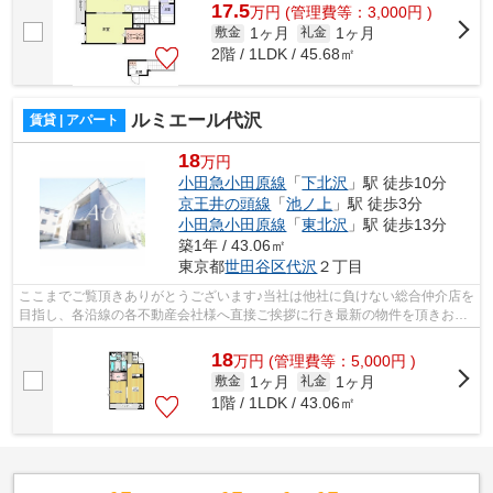
17.5
万
円
(管理費等：3,000円 )
1ヶ月
1ヶ月
敷金
礼金
2階 / 1LDK / 45.68㎡
ルミエール代沢
賃貸 | アパート
18
万円
小田急小田原線
「
下北沢
」駅 徒歩10分
京王井の頭線
「
池ノ上
」駅 徒歩3分
小田急小田原線
「
東北沢
」駅 徒歩13分
築1年 / 43.06㎡
東京都
世田谷区
代沢
２丁目
ここまでご覧頂きありがとうございます♪当社は他社に負けない総合仲介店を
目指し、各沿線の各不動産会社様へ直接ご挨拶に行き最新の物件を頂きお客
様へ提供しております！最新の情報は...
18
万
円
(管理費等：5,000円 )
1ヶ月
1ヶ月
敷金
礼金
1階 / 1LDK / 43.06㎡