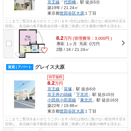
京王線
「
代田橋
」駅 徒歩5分
築19年 / 21.24㎡
東京都
世田谷区
大原
１丁目
ここまでご覧頂きありがとうございます♪当社は他社に負けない総合仲介店を
目指し、各沿線の各不動産会社様へ直接ご挨拶に行き最新の物件を頂きお客
様へ提供しております！最新の情報は...
8.2
万
円
(管理費等：3,000円 )
1ヶ月
0万円
敷金
礼金
2階 / 1K / 21.24㎡
グレイス大原
賃貸 | アパート
仲手無料
8.2
万円
京王線
「
笹塚
」駅 徒歩6分
京王井の頭線
「
下北沢
」駅 徒歩15分
小田急小田原線
「
東北沢
」駅 徒歩16分
築22年 / 19.88㎡
東京都
世田谷区
大原
１丁目
ここまでご覧頂きありがとうございます♪当社は他社に負けない総合仲介店を
目指し、各沿線の各不動産会社様へ直接ご挨拶に行き最新の物件を頂きお客
様へ提供しております！最新の情報は...