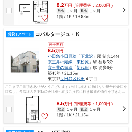
8.2
万
円
(管理費等：2,000円 )
1ヶ月
1ヶ月
敷金
礼金
1階 / 1K / 19.88㎡
コパルタージュ・Ｋ
賃貸 | アパート
仲手無料
8.5
万円
小田急小田原線
「
下北沢
」駅 徒歩14分
京王井の頭線
「
東松原
」駅 徒歩5分
京王井の頭線
「
新代田
」駅 徒歩6分
築43年 / 21.15㎡
東京都
世田谷区
代田
４丁目
ここまでご覧頂きありがとうございます♪当社は他社に負けない総合仲介店を
目指し、各沿線の各不動産会社様へ直接ご挨拶に行き最新の物件を頂きお客
様へ提供しております！最新の情報は...
8.5
万
円
(管理費等：1,000円 )
1ヶ月
1ヶ月
敷金
礼金
1階 / 1K / 21.15㎡