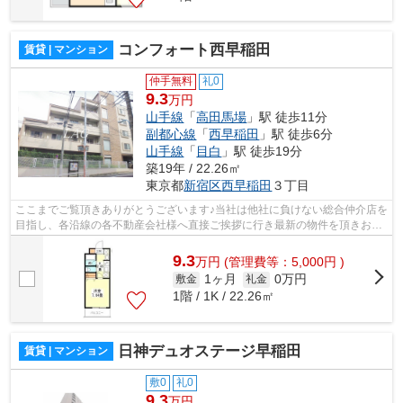
コンフォート西早稲田
賃貸 | マンション
仲手無料
礼0
9.3
万円
山手線
「
高田馬場
」駅 徒歩11分
副都心線
「
西早稲田
」駅 徒歩6分
山手線
「
目白
」駅 徒歩19分
築19年 / 22.26㎡
東京都
新宿区
西早稲田
３丁目
ここまでご覧頂きありがとうございます♪当社は他社に負けない総合仲介店を
目指し、各沿線の各不動産会社様へ直接ご挨拶に行き最新の物件を頂きお客
様へ提供しております！最新の情報は...
9.3
万
円
(管理費等：5,000円 )
1ヶ月
0万円
敷金
礼金
1階 / 1K / 22.26㎡
日神デュオステージ早稲田
賃貸 | マンション
敷0
礼0
9.3
万円