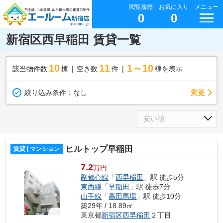
閲覧履歴
お気に入り
メニュー
0
0
新宿区西早稲田 賃貸一覧
10
11
1～10
該当物件数
棟
空き数
件
棟を表示
変更
絞り込み条件：
なし
ヒルトップ早稲田
賃貸 | マンション
7.2
万円
副都心線
「
西早稲田
」駅 徒歩5分
東西線
「
早稲田
」駅 徒歩7分
山手線
「
高田馬場
」駅 徒歩10分
築29年 / 18.89㎡
東京都
新宿区
西早稲田
２丁目