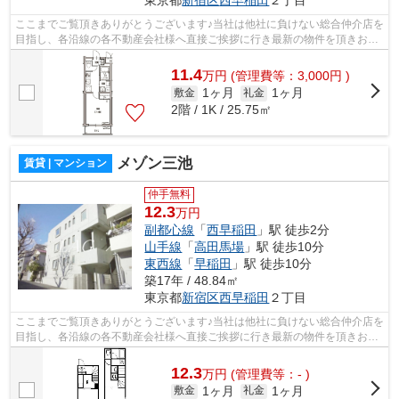
ここまでご覧頂きありがとうございます♪当社は他社に負けない総合仲介店を
目指し、各沿線の各不動産会社様へ直接ご挨拶に行き最新の物件を頂きお客
様へ提供しております！最新の情報は...
11.4
万
円
(管理費等：3,000円 )
1ヶ月
1ヶ月
敷金
礼金
2階 / 1K / 25.75㎡
メゾン三池
賃貸 | マンション
仲手無料
12.3
万円
副都心線
「
西早稲田
」駅 徒歩2分
山手線
「
高田馬場
」駅 徒歩10分
東西線
「
早稲田
」駅 徒歩10分
築17年 / 48.84㎡
東京都
新宿区
西早稲田
２丁目
ここまでご覧頂きありがとうございます♪当社は他社に負けない総合仲介店を
目指し、各沿線の各不動産会社様へ直接ご挨拶に行き最新の物件を頂きお客
様へ提供しております！最新の情報は...
12.3
万
円
(管理費等：- )
1ヶ月
1ヶ月
敷金
礼金