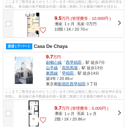
ここまでご覧頂きありがとうございます♪当社は他社に負けない総合仲介店を
目指し、各沿線の各不動産会社様へ直接ご挨拶に行き最新の物件を頂きお客
様へ提供しております！最新の情報は...
9.5
万
円
(管理費等：10,000円 )
1ヶ月
0万円
敷金
礼金
10階 / 1K / 20.70㎡
Casa De Chaya
賃貸 | アパート
9.7
万円
副都心線
「
西早稲田
」駅 徒歩7分
山手線
「
高田馬場
」駅 徒歩13分
東西線
「
早稲田
」駅 徒歩14分
築3年 / 20.86㎡
東京都
新宿区
西早稲田
３丁目
ここまでご覧頂きありがとうございます♪当社は他社に負けない総合仲介店を
目指し、各沿線の各不動産会社様へ直接ご挨拶に行き最新の物件を頂きお客
様へ提供しております！最新の情報は...
9.7
万
円
(管理費等：5,000円 )
1ヶ月
1ヶ月
敷金
礼金
2階 / 1K / 20.86㎡