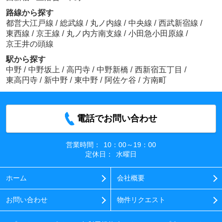
路線から探す
都営大江戸線
/
総武線
/
丸ノ内線
/
中央線
/
西武新宿線
/
東西線
/
京王線
/
丸ノ内方南支線
/
小田急小田原線
/
京王井の頭線
駅から探す
中野
/
中野坂上
/
高円寺
/
中野新橋
/
西新宿五丁目
/
東高円寺
/
新中野
/
東中野
/
阿佐ケ谷
/
方南町
電話でお問い合わせ
営業時間：
10：00～19：00
定休日：
水曜日
ホーム
会社概要
お問い合わせ
物件リクエスト