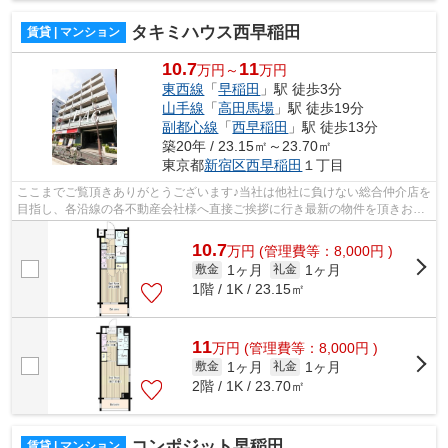
タキミハウス西早稲田
賃貸 | マンション
10.7
11
万円～
万円
東西線
「
早稲田
」駅 徒歩3分
山手線
「
高田馬場
」駅 徒歩19分
副都心線
「
西早稲田
」駅 徒歩13分
築20年 / 23.15㎡～23.70㎡
東京都
新宿区
西早稲田
１丁目
ここまでご覧頂きありがとうございます♪当社は他社に負けない総合仲介店を
目指し、各沿線の各不動産会社様へ直接ご挨拶に行き最新の物件を頂きお客
様へ提供しております！最新の情報は...
10.7
万
円
(管理費等：8,000円 )
1ヶ月
1ヶ月
敷金
礼金
1階 / 1K / 23.15㎡
11
万
円
(管理費等：8,000円 )
1ヶ月
1ヶ月
敷金
礼金
2階 / 1K / 23.70㎡
コンポジット早稲田
賃貸 | マンション