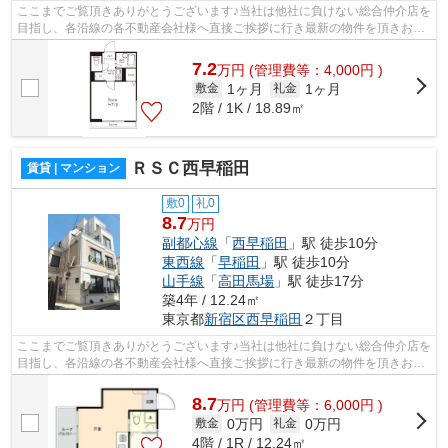
ここまでご覧頂きありがとうございます♪当社は他社に負けない総合仲介店を
目指し、各沿線の各不動産会社様へ直接ご挨拶に行き最新の物件を頂きお客
様へ提供しております！最新の情報は...
7.2
万
円
(管理費等：4,000円 )
1ヶ月
1ヶ月
敷金
礼金
2階 / 1K / 18.89㎡
ＲＳＣ西早稲田
賃貸 | マンション
敷0
礼0
8.7
万円
副都心線
「
西早稲田
」駅 徒歩10分
東西線
「
早稲田
」駅 徒歩10分
山手線
「
高田馬場
」駅 徒歩17分
築4年 / 12.24㎡
東京都
新宿区
西早稲田
２丁目
ここまでご覧頂きありがとうございます♪当社は他社に負けない総合仲介店を
目指し、各沿線の各不動産会社様へ直接ご挨拶に行き最新の物件を頂きお客
様へ提供しております！最新の情報は...
8.7
万
円
(管理費等：6,000円 )
0万円
0万円
敷金
礼金
4階 / 1R / 12.24㎡