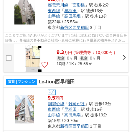
都電荒川線
「
面影橋
」駅 徒歩2分
東西線
「
早稲田
」駅 徒歩13分
山手線
「
高田馬場
」駅 徒歩13分
築22年 / 25.55㎡
東京都
新宿区
西早稲田
３丁目
ここまでご覧頂きありがとうございます♪当社は他社に負けない総合仲介店を
目指し、各沿線の各不動産会社様へ直接ご挨拶に行き最新の物件を頂きお客
様へ提供しております！最新の情報は...
9.3
万
円
(管理費等：10,000円 )
0ヶ月
0ヶ月
敷金
礼金
10階 / 1K / 25.55㎡
Le-lion西早稲田
賃貸 | マンション
礼0
9.5
万円
副都心線
「
雑司が谷
」駅 徒歩13分
東西線
「
早稲田
」駅 徒歩15分
山手線
「
高田馬場
」駅 徒歩19分
築15年 / 20.70㎡
東京都
新宿区
西早稲田
３丁目