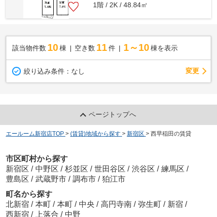
1階 / 2K / 48.84㎡
10
11
1～10
該当物件数
棟
空き数
件
棟を表示
変更
絞り込み条件：
なし
ページトップへ
エールーム新宿店TOP
>
(賃貸)地域から探す
>
新宿区
>
西早稲田の賃貸
市区町村から探す
新宿区
/
中野区
/
杉並区
/
世田谷区
/
渋谷区
/
練馬区
/
豊島区
/
武蔵野市
/
調布市
/
狛江市
町名から探す
北新宿
/
本町
/
本町
/
中央
/
高円寺南
/
弥生町
/
新宿
/
西新宿
/
上落合
/
中野