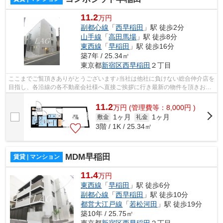
11.2
万円
副都心線
「
西早稲田
」駅 徒歩2分
山手線
「
高田馬場
」駅 徒歩8分
東西線
「
早稲田
」駅 徒歩16分
築7年 / 25.34㎡
東京都
新宿区
西早稲田
２丁目
ここまでご覧頂きありがとうございます♪当社は他社に負けない総合仲介店を
目指し、各沿線の各不動産会社様へ直接ご挨拶に行き最新の物件を頂きお客
様へ提供しております！最新の情報は...
11.2
万
円
(管理費等：8,000円 )
1ヶ月
1ヶ月
敷金
礼金
3階 / 1K / 25.34㎡
MDM早稲田
賃貸 | マンション
11.4
万円
東西線
「
早稲田
」駅 徒歩6分
副都心線
「
西早稲田
」駅 徒歩10分
都営大江戸線
「
若松河田
」駅 徒歩19分
築10年 / 25.75㎡
東京都
新宿区
西早稲田
２丁目