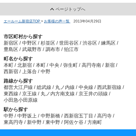
ページトップへ
エールーム新宿店TOP
>
お客様の声一覧
>
2013年04月29日
市区町村から探す
新宿区
/
中野区
/
杉並区
/
世田谷区
/
渋谷区
/
練馬区
/
豊島区
/
武蔵野市
/
調布市
/
狛江市
町名から探す
本町
/
北新宿
/
本町
/
中央
/
弥生町
/
高円寺南
/
新宿
/
西新宿
/
上落合
/
中野
路線から探す
都営大江戸線
/
総武線
/
丸ノ内線
/
中央線
/
西武新宿線
/
東西線
/
京王線
/
丸ノ内方南支線
/
京王井の頭線
/
小田急小田原線
駅から探す
中野
/
中野坂上
/
中野新橋
/
西新宿五丁目
/
高円寺
/
東高円寺
/
新中野
/
東中野
/
阿佐ケ谷
/
方南町