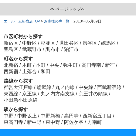
ページトップへ
エールーム新宿店TOP
>
お客様の声一覧
>
2013年06月09日
市区町村から探す
新宿区
/
中野区
/
杉並区
/
世田谷区
/
渋谷区
/
練馬区
/
豊島区
/
武蔵野市
/
調布市
/
狛江市
町名から探す
北新宿
/
本町
/
本町
/
中央
/
弥生町
/
高円寺南
/
新宿
/
西新宿
/
上落合
/
和田
路線から探す
都営大江戸線
/
総武線
/
丸ノ内線
/
中央線
/
西武新宿線
/
東西線
/
京王線
/
丸ノ内方南支線
/
京王井の頭線
/
小田急小田原線
駅から探す
中野
/
中野坂上
/
中野新橋
/
高円寺
/
西新宿五丁目
/
東高円寺
/
新中野
/
東中野
/
阿佐ケ谷
/
方南町