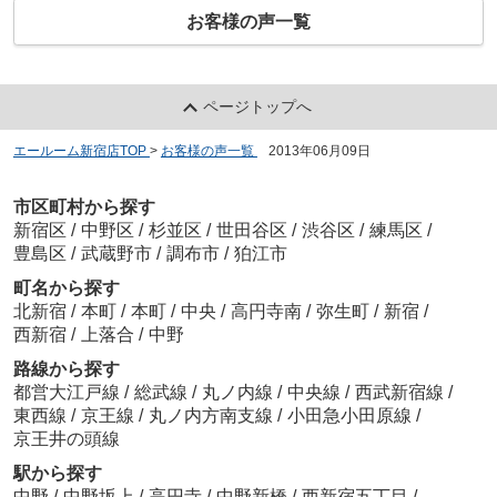
お客様の声一覧
ページトップへ
エールーム新宿店TOP
>
お客様の声一覧
>
2013年06月09日
市区町村から探す
新宿区
/
中野区
/
杉並区
/
世田谷区
/
渋谷区
/
練馬区
/
豊島区
/
武蔵野市
/
調布市
/
狛江市
町名から探す
北新宿
/
本町
/
本町
/
中央
/
高円寺南
/
弥生町
/
新宿
/
西新宿
/
上落合
/
中野
路線から探す
都営大江戸線
/
総武線
/
丸ノ内線
/
中央線
/
西武新宿線
/
東西線
/
京王線
/
丸ノ内方南支線
/
小田急小田原線
/
京王井の頭線
駅から探す
中野
/
中野坂上
/
高円寺
/
中野新橋
/
西新宿五丁目
/