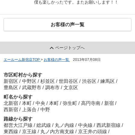
僕も楽しかったです。またお願いします！！
お客様の声一覧
ページトップへ
エールーム新宿店TOP
>
お客様の声一覧
>
2013年07月08日
市区町村から探す
新宿区
/
中野区
/
杉並区
/
世田谷区
/
渋谷区
/
練馬区
/
豊島区
/
武蔵野市
/
調布市
/
文京区
町名から探す
北新宿
/
本町
/
中央
/
本町
/
弥生町
/
高円寺南
/
新宿
/
西新宿
/
上落合
/
中野
路線から探す
都営大江戸線
/
総武線
/
丸ノ内線
/
中央線
/
西武新宿線
/
東西線
/
京王線
/
丸ノ内方南支線
/
京王井の頭線
/