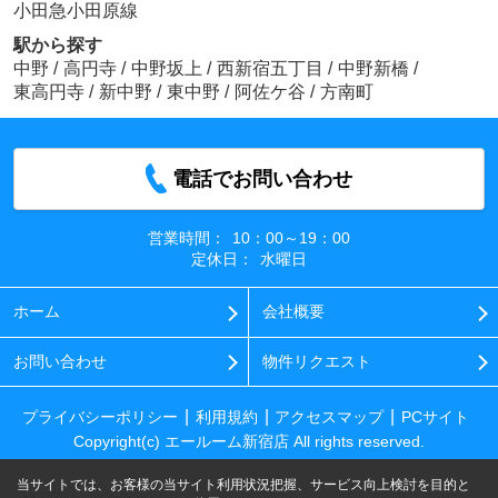
小田急小田原線
駅から探す
中野
/
高円寺
/
中野坂上
/
西新宿五丁目
/
中野新橋
/
東高円寺
/
新中野
/
東中野
/
阿佐ケ谷
/
方南町
電話でお問い合わせ
営業時間：
10：00～19：00
定休日：
水曜日
ホーム
会社概要
お問い合わせ
物件リクエスト
プライバシーポリシー
利用規約
アクセスマップ
PCサイト
Copyright(c) エールーム新宿店 All rights reserved.
当サイトでは、お客様の当サイト利用状況把握、サービス向上検討を目的と