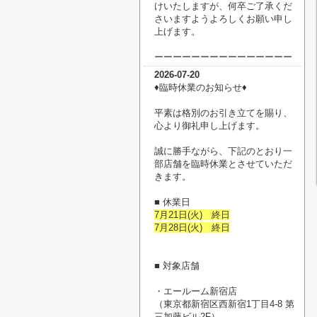
けいたしますが、何卒ご了承くだ
さいますようよろしくお願い申し
上げます。
ーーーーーーーーーーーーーーー
2026-07-20
♦臨時休業のお知らせ♦
平素は格別のお引き立てを賜り、
心より御礼申し上げます。
誠に勝手ながら、下記のとおり一
部店舗を臨時休業とさせていただ
きます。
■ 休業日
7月21日(火) 終日
7月28日(火) 終日
■ 対象店舗
・エールーム新宿店
（
東京都新宿区西新宿1丁目4-8 第
三加藤ビル2F
）