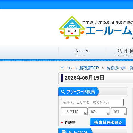
エールーム新宿店TOP
>
お客様の声一
2026年06月15日
エリア| 駅
賃料
面積
-
件該当