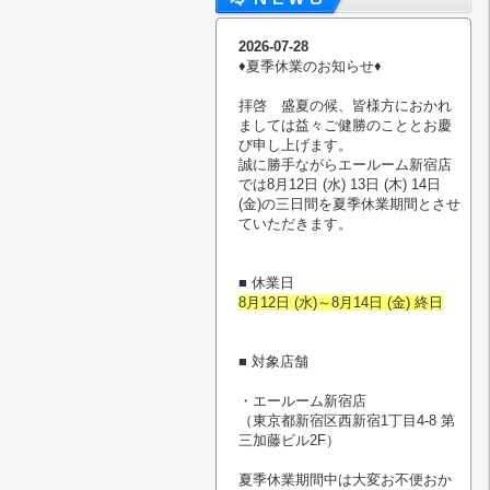
2026-07-28
♦︎夏季休業のお知らせ♦︎
拝啓 盛夏の候、皆様方におかれ
ましては益々ご健勝のこととお慶
び申し上げます。
誠に勝手ながらエールーム新宿店
では8月12日 (水) 13日 (木) 14日
(金)の三日間を夏季休業期間とさせ
ていただきます。
■ 休業日
8月12日 (水)～8月14日 (金) 終日
■ 対象店舗
・エールーム新宿店
（東京都新宿区西新宿1丁目4-8 第
三加藤ビル2F）
夏季休業期間中は大変お不便おか