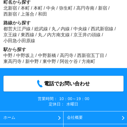
町名から探す
北新宿
/
本町
/
本町
/
中央
/
弥生町
/
高円寺南
/
新宿
/
西新宿
/
上落合
/
和田
路線から探す
都営大江戸線
/
総武線
/
丸ノ内線
/
中央線
/
西武新宿線
/
京王線
/
東西線
/
丸ノ内方南支線
/
京王井の頭線
/
小田急小田原線
駅から探す
中野
/
中野坂上
/
中野新橋
/
高円寺
/
西新宿五丁目
/
東高円寺
/
新中野
/
東中野
/
阿佐ケ谷
/
方南町
電話でお問い合わせ
営業時間：
10：00～19：00
定休日：
水曜日
ホーム
会社概要