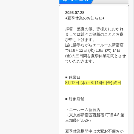
2026-07-28
♦︎夏季休業のお知らせ♦︎
拝啓 盛夏の候、皆様方におかれ
ましては益々ご健勝のこととお慶
び申し上げます。
誠に勝手ながらエールーム新宿店
では8月12日 (水) 13日 (木) 14日
(金)の三日間を夏季休業期間とさせ
ていただきます。
■ 休業日
8月12日 (水)～8月14日 (金) 終日
■ 対象店舗
・エールーム新宿店
（東京都新宿区西新宿1丁目4-8 第
三加藤ビル2F）
夏季休業期間中は大変お不便おか