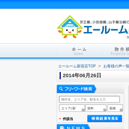
エールーム新宿店TOP
>
お客様の声一
2014年06月26日
エリア| 駅
賃料
面積
-
件該当