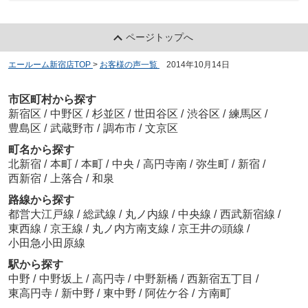
ページトップへ
エールーム新宿店TOP
>
お客様の声一覧
>
2014年10月14日
市区町村から探す
新宿区
/
中野区
/
杉並区
/
世田谷区
/
渋谷区
/
練馬区
/
豊島区
/
武蔵野市
/
調布市
/
文京区
町名から探す
北新宿
/
本町
/
本町
/
中央
/
高円寺南
/
弥生町
/
新宿
/
西新宿
/
上落合
/
和泉
路線から探す
都営大江戸線
/
総武線
/
丸ノ内線
/
中央線
/
西武新宿線
/
東西線
/
京王線
/
丸ノ内方南支線
/
京王井の頭線
/
小田急小田原線
駅から探す
中野
/
中野坂上
/
高円寺
/
中野新橋
/
西新宿五丁目
/
東高円寺
/
新中野
/
東中野
/
阿佐ケ谷
/
方南町