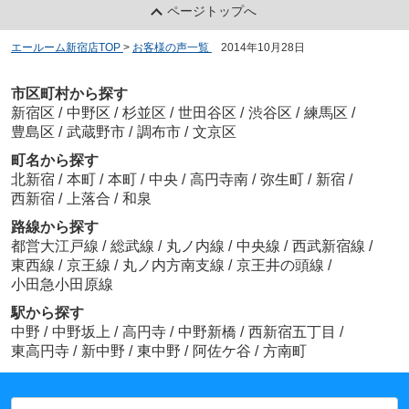
ページトップへ
エールーム新宿店TOP
>
お客様の声一覧
>
2014年10月28日
市区町村から探す
新宿区
/
中野区
/
杉並区
/
世田谷区
/
渋谷区
/
練馬区
/
豊島区
/
武蔵野市
/
調布市
/
文京区
町名から探す
北新宿
/
本町
/
本町
/
中央
/
高円寺南
/
弥生町
/
新宿
/
西新宿
/
上落合
/
和泉
路線から探す
都営大江戸線
/
総武線
/
丸ノ内線
/
中央線
/
西武新宿線
/
東西線
/
京王線
/
丸ノ内方南支線
/
京王井の頭線
/
小田急小田原線
駅から探す
中野
/
中野坂上
/
高円寺
/
中野新橋
/
西新宿五丁目
/
東高円寺
/
新中野
/
東中野
/
阿佐ケ谷
/
方南町