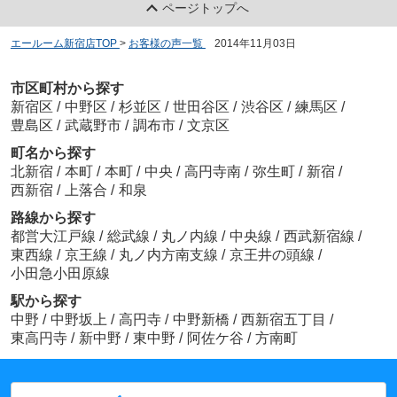
ページトップへ
エールーム新宿店TOP
>
お客様の声一覧
>
2014年11月03日
市区町村から探す
新宿区
/
中野区
/
杉並区
/
世田谷区
/
渋谷区
/
練馬区
/
豊島区
/
武蔵野市
/
調布市
/
文京区
町名から探す
北新宿
/
本町
/
本町
/
中央
/
高円寺南
/
弥生町
/
新宿
/
西新宿
/
上落合
/
和泉
路線から探す
都営大江戸線
/
総武線
/
丸ノ内線
/
中央線
/
西武新宿線
/
東西線
/
京王線
/
丸ノ内方南支線
/
京王井の頭線
/
小田急小田原線
駅から探す
中野
/
中野坂上
/
高円寺
/
中野新橋
/
西新宿五丁目
/
東高円寺
/
新中野
/
東中野
/
阿佐ケ谷
/
方南町