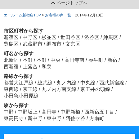
ページトップへ
エールーム新宿店TOP
>
お客様の声一覧
>
2014年12月18日
市区町村から探す
新宿区
/
中野区
/
杉並区
/
世田谷区
/
渋谷区
/
練馬区
/
豊島区
/
武蔵野市
/
調布市
/
文京区
町名から探す
北新宿
/
本町
/
本町
/
中央
/
高円寺南
/
弥生町
/
新宿
/
西新宿
/
上落合
/
和泉
路線から探す
都営大江戸線
/
総武線
/
丸ノ内線
/
中央線
/
西武新宿線
/
東西線
/
京王線
/
丸ノ内方南支線
/
京王井の頭線
/
小田急小田原線
駅から探す
中野
/
中野坂上
/
高円寺
/
中野新橋
/
西新宿五丁目
/
東高円寺
/
新中野
/
東中野
/
阿佐ケ谷
/
方南町