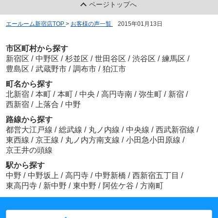
ページトップへ
エールーム新宿店TOP
>
お客様の声一覧
>
2015年01月13日
市区町村から探す
新宿区
/
中野区
/
杉並区
/
世田谷区
/
渋谷区
/
練馬区
/
豊島区
/
武蔵野市
/
調布市
/
狛江市
町名から探す
北新宿
/
本町
/
本町
/
中央
/
高円寺南
/
弥生町
/
新宿
/
西新宿
/
上落合
/
中野
路線から探す
都営大江戸線
/
総武線
/
丸ノ内線
/
中央線
/
西武新宿線
/
東西線
/
京王線
/
丸ノ内方南支線
/
小田急小田原線
/
京王井の頭線
駅から探す
中野
/
中野坂上
/
高円寺
/
中野新橋
/
西新宿五丁目
/
東高円寺
/
新中野
/
東中野
/
阿佐ケ谷
/
方南町