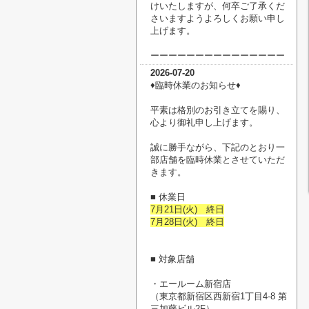
けいたしますが、何卒ご了承くだ
さいますようよろしくお願い申し
上げます。
ーーーーーーーーーーーーーーー
2026-07-20
♦臨時休業のお知らせ♦
平素は格別のお引き立てを賜り、
心より御礼申し上げます。
誠に勝手ながら、下記のとおり一
部店舗を臨時休業とさせていただ
きます。
■ 休業日
7月21日(火) 終日
7月28日(火) 終日
■ 対象店舗
・エールーム新宿店
（
東京都新宿区西新宿1丁目4-8 第
三加藤ビル2F
）