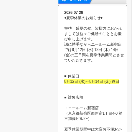
2026-07-28
♦︎夏季休業のお知らせ♦︎
拝啓 盛夏の候、皆様方におかれ
ましては益々ご健勝のこととお慶
び申し上げます。
誠に勝手ながらエールーム新宿店
では8月12日 (水) 13日 (木) 14日
(金)の三日間を夏季休業期間とさせ
ていただきます。
■ 休業日
8月12日 (水)～8月14日 (金) 終日
■ 対象店舗
・エールーム新宿店
（東京都新宿区西新宿1丁目4-8 第
三加藤ビル2F）
夏季休業期間中は大変お不便おか