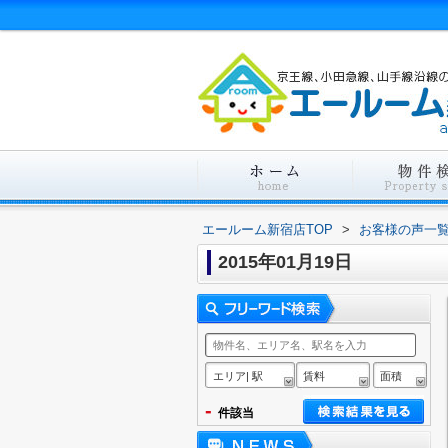
エールーム新宿店TOP
>
お客様の声一
2015年01月19日
エリア| 駅
賃料
面積
-
件該当