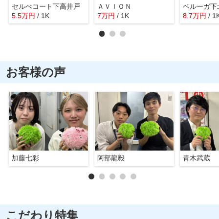
セルべコート下高井戸
ＡＶＩＯＮ
ベルーガ下
5.5
万
円
/ 1K
7
万
円
/ 1K
8.7
万
円
/ 1
お客様の声
加藤七彩
阿部龍毅
青木武蔵
こだわり特集