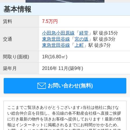
基本情報
賃料
7.5万円
小田急小田原線
「
経堂
」駅 徒歩15分
交通
東急世田谷線
「
宮の坂
」駅 徒歩3分
東急世田谷線
「
上町
」駅 徒歩7分
間取り(面積)
1R(16.80㎡)
築年月
2016年 11月(築9年)
お問い合わせ(無料)
ここまでご覧頂きありがとうございます♪当社は他社に負けな
い総合仲介店を目指し、各沿線の各不動産会社様へ直接ご挨拶
に行き最新の物件を頂きお客様へ提供しております！最新の情
報はインターネットに掲載されるまでにお時間がかかるため、