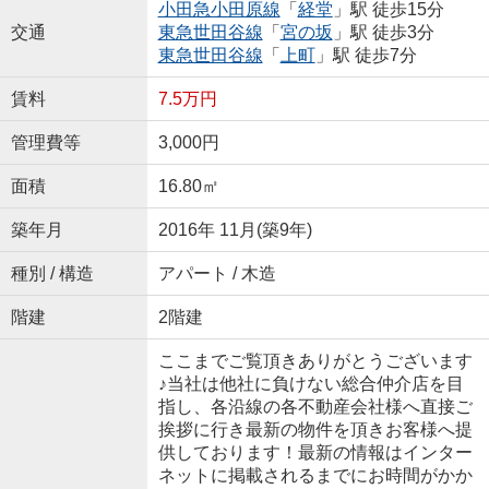
小田急小田原線
「
経堂
」駅 徒歩15分
交通
東急世田谷線
「
宮の坂
」駅 徒歩3分
東急世田谷線
「
上町
」駅 徒歩7分
賃料
7.5万円
管理費等
3,000円
面積
16.80㎡
築年月
2016年 11月(築9年)
種別 / 構造
アパート / 木造
階建
2階建
ここまでご覧頂きありがとうございます
♪当社は他社に負けない総合仲介店を目
指し、各沿線の各不動産会社様へ直接ご
挨拶に行き最新の物件を頂きお客様へ提
供しております！最新の情報はインター
ネットに掲載されるまでにお時間がかか