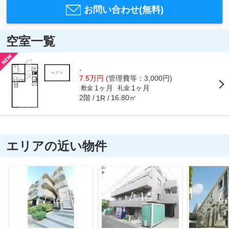
お問い合わせ(無料)
空室一覧
-
7.5万円
(管理費等：3,000円)
1ヶ月
1ヶ月
敷金
礼金
2階
16.80㎡
1R
エリアの近い物件