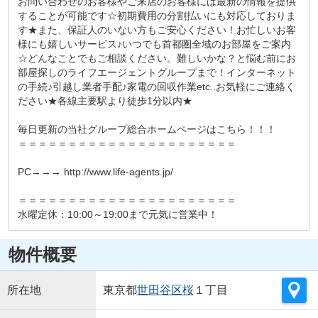
お問い合わせのお客様やご来店のお客様には最新の情報を提供
することが可能です☆初期費用の分割払いにも対応しておりま
す★また、保証人のいない方もご安心ください！お忙しいお客
様にも嬉しいサービス♪いつでも首都圏全域のお部屋をご案内
☆どんなことでもご相談ください。難しいかな？と悩む前にお
部屋探しのライフエージェントグループまで！インターネット
の手続♪引越し業者手配♪家電の回収作業etc..お気軽にご連絡く
ださい★各線主要駅より徒歩1分以内★
毎日更新の当社グループ総合ホームページはこちら！！！
＝＝＝＝＝＝＝＝＝＝＝＝＝＝＝＝＝＝＝＝＝＝
PC→→→ http://www.life-agents.jp/
＝＝＝＝＝＝＝＝＝＝＝＝＝＝＝＝＝＝＝＝＝＝
水曜定休：10:00～19:00まで元気に営業中！
物件概要
所在地
東京都
世田谷区
桜
１丁目