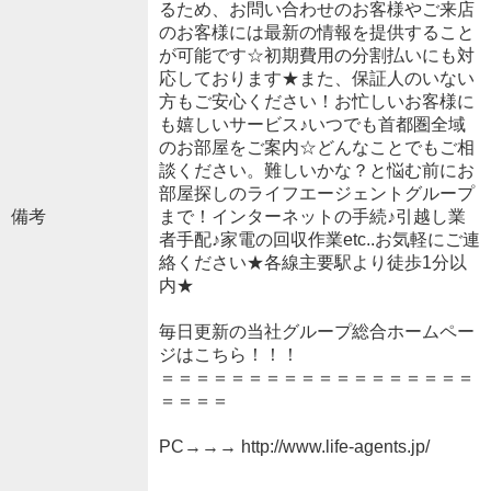
るため、お問い合わせのお客様やご来店
のお客様には最新の情報を提供すること
が可能です☆初期費用の分割払いにも対
応しております★また、保証人のいない
方もご安心ください！お忙しいお客様に
も嬉しいサービス♪いつでも首都圏全域
のお部屋をご案内☆どんなことでもご相
談ください。難しいかな？と悩む前にお
部屋探しのライフエージェントグループ
備考
まで！インターネットの手続♪引越し業
者手配♪家電の回収作業etc..お気軽にご連
絡ください★各線主要駅より徒歩1分以
内★
毎日更新の当社グループ総合ホームペー
ジはこちら！！！
＝＝＝＝＝＝＝＝＝＝＝＝＝＝＝＝＝＝
＝＝＝＝
PC→→→ http://www.life-agents.jp/