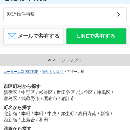
駅近物件特集
メールで共有する
LINEで共有する
ページトップへ
エールーム新宿店TOP
>
物件カタログ
>
アザーレ桜
市区町村から探す
新宿区
/
中野区
/
杉並区
/
世田谷区
/
渋谷区
/
練馬区
/
豊島区
/
武蔵野市
/
調布市
/
狛江市
町名から探す
北新宿
/
本町
/
本町
/
中央
/
弥生町
/
高円寺南
/
新宿
/
西新宿
/
上落合
/
和田
路線から探す