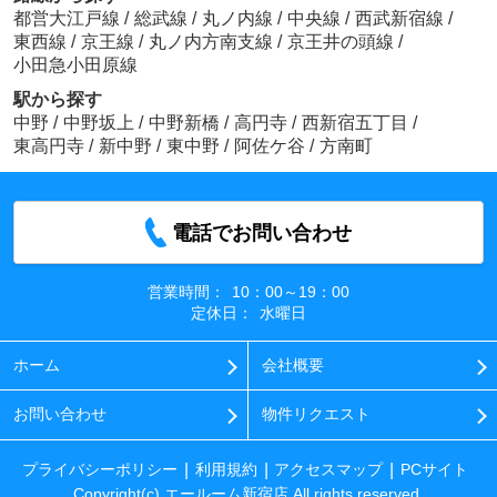
都営大江戸線
/
総武線
/
丸ノ内線
/
中央線
/
西武新宿線
/
東西線
/
京王線
/
丸ノ内方南支線
/
京王井の頭線
/
小田急小田原線
駅から探す
中野
/
中野坂上
/
中野新橋
/
高円寺
/
西新宿五丁目
/
東高円寺
/
新中野
/
東中野
/
阿佐ケ谷
/
方南町
電話でお問い合わせ
営業時間：
10：00～19：00
定休日：
水曜日
ホーム
会社概要
お問い合わせ
物件リクエスト
プライバシーポリシー
利用規約
アクセスマップ
PCサイト
Copyright(c) エールーム新宿店 All rights reserved.