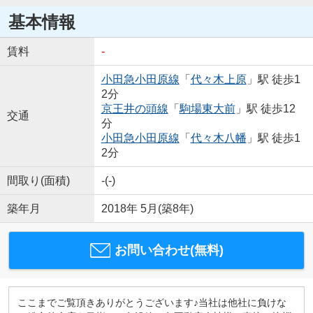
基本情報
賃料
-
小田急小田原線
「
代々木上原
」駅 徒歩1
2分
京王井の頭線
「
駒場東大前
」駅 徒歩12
交通
分
小田急小田原線
「
代々木八幡
」駅 徒歩1
2分
間取り(面積)
-(-)
築年月
2018年 5月(築8年)
お問い合わせ(無料)
ここまでご覧頂きありがとうございます♪当社は他社に負けな