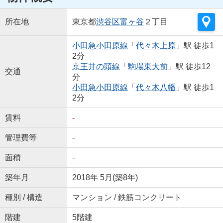
所在地
東京都
渋谷区
富ヶ谷
２丁目
小田急小田原線
「
代々木上原
」駅 徒歩1
2分
京王井の頭線
「
駒場東大前
」駅 徒歩12
交通
分
小田急小田原線
「
代々木八幡
」駅 徒歩1
2分
賃料
-
管理費等
-
面積
-
築年月
2018年 5月(築8年)
種別 / 構造
マンション / 鉄筋コンクリート
階建
5階建