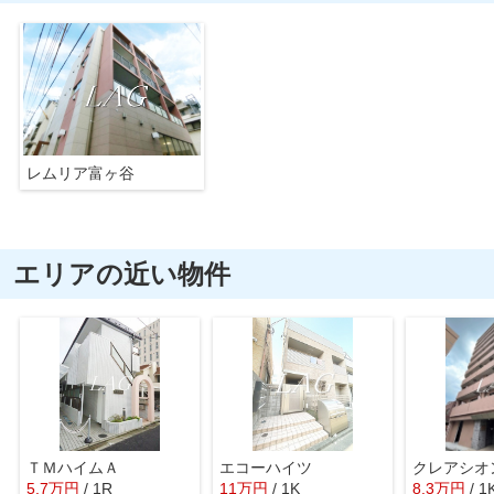
レムリア富ヶ谷
エリアの近い物件
ＴＭハイムＡ
エコーハイツ
クレアシオ
5.7
万
円
/ 1R
11
万
円
/ 1K
8.3
万
円
/ 1