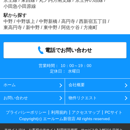
京王線
/
東西線
/
丸ノ内方南支線
/
京王井の頭線
/
小田急小田原線
駅から探す
中野
/
中野坂上
/
中野新橋
/
高円寺
/
西新宿五丁目
/
東高円寺
/
新中野
/
東中野
/
阿佐ケ谷
/
方南町
電話でお問い合わせ
営業時間：
10：00～19：00
定休日：
水曜日
ホーム
会社概要
お問い合わせ
物件リクエスト
プライバシーポリシー
利用規約
アクセスマップ
PCサイト
Copyright(c) エールーム新宿店 All rights reserved.