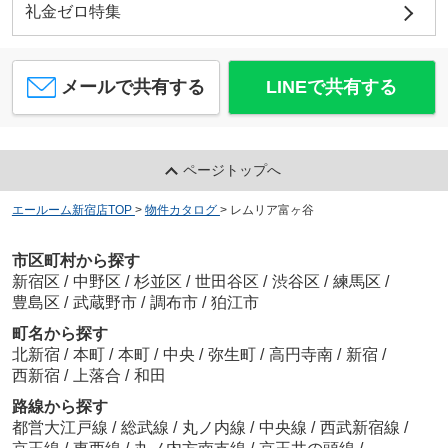
礼金ゼロ特集
メールで共有する
LINEで共有する
ページトップへ
エールーム新宿店TOP
>
物件カタログ
>
レムリア富ヶ谷
市区町村から探す
新宿区
/
中野区
/
杉並区
/
世田谷区
/
渋谷区
/
練馬区
/
豊島区
/
武蔵野市
/
調布市
/
狛江市
町名から探す
北新宿
/
本町
/
本町
/
中央
/
弥生町
/
高円寺南
/
新宿
/
西新宿
/
上落合
/
和田
路線から探す
都営大江戸線
/
総武線
/
丸ノ内線
/
中央線
/
西武新宿線
/