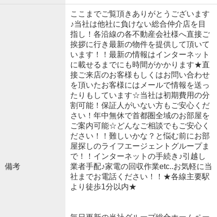
ここまでご覧頂きありがとうございます
♪当社は他社に負けない総合仲介店を目
指し！各沿線の各不動産会社様へ直接ご
挨拶に行き最新の物件を提供して頂いて
います！！最新の情報はインターネット
に載せるまでにも時間がかかります★直
接ご来店のお客様もしくはお問い合わせ
を頂いたお客様にはメールで情報を送っ
たりもしています☆当社は初期費用の分
割可能！保証人がいない方もご安心くだ
さい！年中無休で首都圏全域のお部屋を
ご案内可能☆どんなご相談でもご安心く
ださい！！難しいかな？と悩む前にお部
屋探しのライフエージェントグループま
で！！インターネットの手続き♪引越し
備考
業者手配♪家電の回収作業etc..お気軽に当
社までお電話ください！！★各線主要駅
より徒歩1分以内★