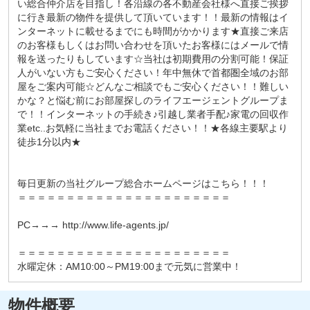
い総合仲介店を目指し！各沿線の各不動産会社様へ直接ご挨拶
に行き最新の物件を提供して頂いています！！最新の情報はイ
ンターネットに載せるまでにも時間がかかります★直接ご来店
のお客様もしくはお問い合わせを頂いたお客様にはメールで情
報を送ったりもしています☆当社は初期費用の分割可能！保証
人がいない方もご安心ください！年中無休で首都圏全域のお部
屋をご案内可能☆どんなご相談でもご安心ください！！難しい
かな？と悩む前にお部屋探しのライフエージェントグループま
で！！インターネットの手続き♪引越し業者手配♪家電の回収作
業etc..お気軽に当社までお電話ください！！★各線主要駅より
徒歩1分以内★
毎日更新の当社グループ総合ホームページはこちら！！！
＝＝＝＝＝＝＝＝＝＝＝＝＝＝＝＝＝＝＝＝＝＝
PC→→→ http://www.life-agents.jp/
＝＝＝＝＝＝＝＝＝＝＝＝＝＝＝＝＝＝＝＝＝＝
水曜定休：AM10:00～PM19:00まで元気に営業中！
物件概要