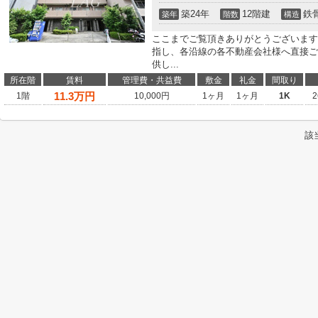
築24年
12階建
鉄
築年
階数
構造
ここまでご覧頂きありがとうございます
指し、各沿線の各不動産会社様へ直接ご
供し...
所在階
賃料
管理費・共益費
敷金
礼金
間取り
11.3
万円
1階
10,000円
1ヶ月
1ヶ月
1K
2
該