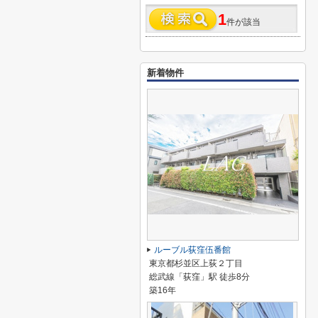
1
件が該当
新着物件
ルーブル荻窪伍番館
東京都杉並区上荻２丁目
総武線「荻窪」駅 徒歩8分
築16年