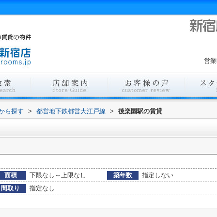
営業
駅から探す
>
都営地下鉄都営大江戸線
>
後楽園駅の賃貸
面積
下限なし～上限なし
築年数
指定しない
間取り
指定なし