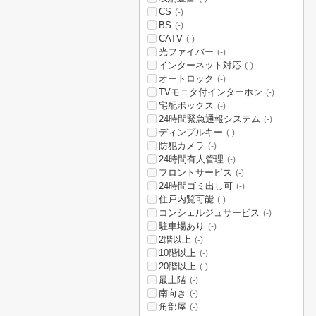
CS
(-)
BS
(-)
CATV
(-)
光ファイバー
(-)
インターネット対応
(-)
オートロック
(-)
TVモニタ付インターホン
(-)
宅配ボックス
(-)
24時間緊急通報システム
(-)
ディンプルキー
(-)
防犯カメラ
(-)
24時間有人管理
(-)
フロントサービス
(-)
24時間ゴミ出し可
(-)
住戸内覧可能
(-)
コンシェルジュサービス
(-)
駐車場あり
(-)
2階以上
(-)
10階以上
(-)
20階以上
(-)
最上階
(-)
南向き
(-)
角部屋
(-)