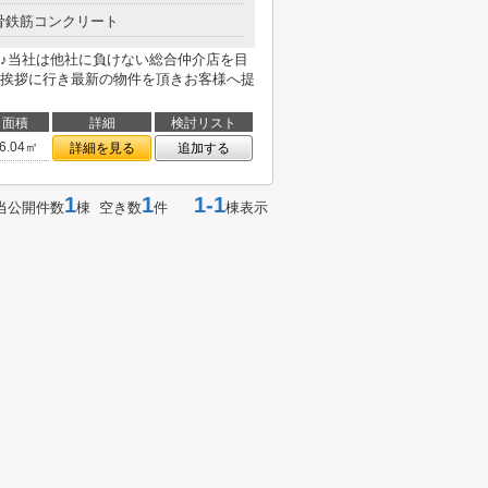
骨鉄筋コンクリート
♪当社は他社に負けない総合仲介店を目
挨拶に行き最新の物件を頂きお客様へ提
面積
詳細
検討リスト
6.04㎡
詳細を見る
追加する
1
1
1-1
当公開件数
棟 空き数
件
棟表示