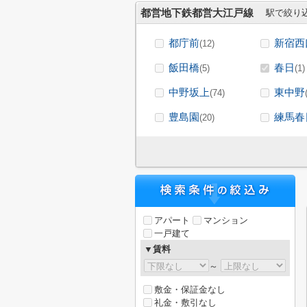
都営地下鉄都営大江戸線
駅で絞り
都庁前
新宿西
(12)
飯田橋
春日
(5)
(1)
中野坂上
東中野
(74)
豊島園
練馬春
(20)
アパート
マンション
一戸建て
▼賃料
～
敷金・保証金なし
礼金・敷引なし