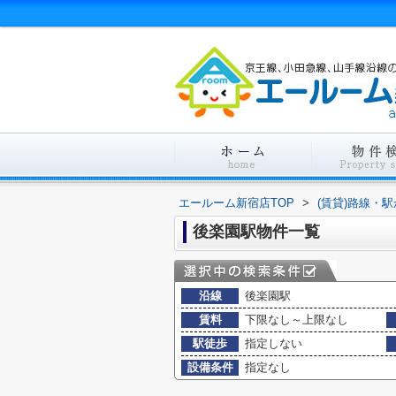
エールーム新宿店TOP
>
(賃貸)路線・
後楽園駅物件一覧
沿線
後楽園駅
賃料
下限なし～上限なし
駅徒歩
指定しない
設備条件
指定なし