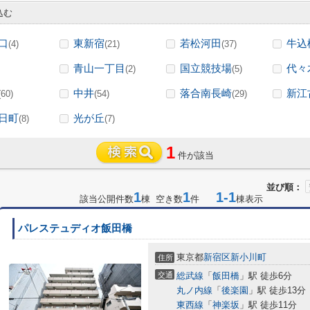
込む
口
東新宿
若松河田
牛込
(4)
(21)
(37)
青山一丁目
国立競技場
代々
(2)
(5)
中井
落合南長崎
新江
(60)
(54)
(29)
日町
光が丘
(8)
(7)
1
件が該当
並び順：
1
1
1-1
該当公開件数
棟 空き数
件
棟表示
パレステュディオ飯田橋
東京都
新宿区
新小川町
住所
交通
総武線
「
飯田橋
」駅 徒歩6分
丸ノ内線
「
後楽園
」駅 徒歩13分
東西線
「
神楽坂
」駅 徒歩11分