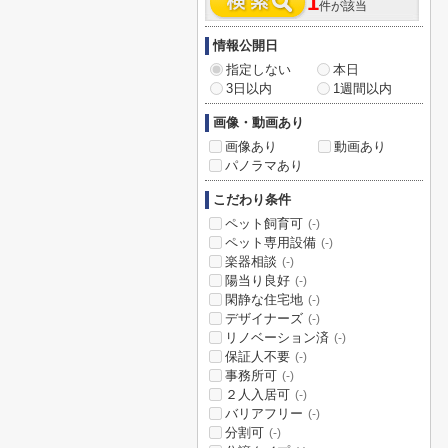
1
件が該当
情報公開日
指定しない
本日
3日以内
1週間以内
画像・動画あり
画像あり
動画あり
パノラマあり
こだわり条件
ペット飼育可
(-)
ペット専用設備
(-)
楽器相談
(-)
陽当り良好
(-)
閑静な住宅地
(-)
デザイナーズ
(-)
リノベーション済
(-)
保証人不要
(-)
事務所可
(-)
２人入居可
(-)
バリアフリー
(-)
分割可
(-)