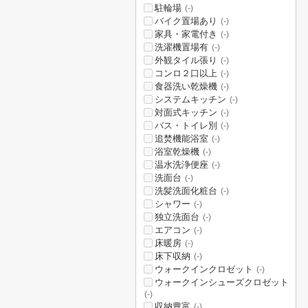
駐輪場
(-)
バイク置場あり
(-)
家具・家電付き
(-)
洗濯機置場有
(-)
外観タイル張り
(-)
コンロ２口以上
(-)
食器洗い乾燥機
(-)
システムキッチン
(-)
対面式キッチン
(-)
バス・トイレ別
(-)
追焚機能浴室
(-)
浴室乾燥機
(-)
温水洗浄便座
(-)
洗面台
(-)
洗髪洗面化粧台
(-)
シャワー
(-)
独立洗面台
(-)
エアコン
(-)
床暖房
(-)
床下収納
(-)
ウォークインクロゼット
(-)
ウォークインシューズクロゼット
(-)
収納豊富
(-)