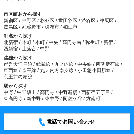
市区町村から探す
新宿区
/
中野区
/
杉並区
/
世田谷区
/
渋谷区
/
練馬区
/
豊島区
/
武蔵野市
/
調布市
/
狛江市
町名から探す
北新宿
/
本町
/
本町
/
中央
/
高円寺南
/
弥生町
/
新宿
/
西新宿
/
上落合
/
中野
路線から探す
都営大江戸線
/
総武線
/
丸ノ内線
/
中央線
/
西武新宿線
/
東西線
/
京王線
/
丸ノ内方南支線
/
小田急小田原線
/
京王井の頭線
駅から探す
中野
/
中野坂上
/
高円寺
/
中野新橋
/
西新宿五丁目
/
東高円寺
/
新中野
/
東中野
/
阿佐ケ谷
/
方南町
電話でお問い合わせ