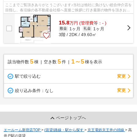
ここまでご覧頂きありがとうございます♪当社は他社に負けない総合仲介店を
目指し、各沿線の各不動産会社様へ直接ご挨拶に行き最新の物件を頂きお客
様へ提供しております！最新の情報は...
15.8
万
円
(管理費等：- )
1ヶ月
1ヶ月
敷金
礼金
3階 / 2DK / 49.60㎡
5
5
1～5
該当物件数
棟
空き数
件
棟を表示
駅で絞り込む
変更
変更
絞り込み条件：
なし
ページトップへ
エールーム新宿店TOP
>
(賃貸)路線・駅から探す
>
京王電鉄京王井の頭線
>
高
井戸駅の賃貸