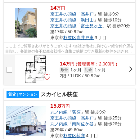
14
万円
京王井の頭線
「
高井戸
」駅 徒歩9分
京王井の頭線
「
浜田山
」駅 徒歩10分
京王井の頭線
「
富士見ヶ丘
」駅 徒歩20分
築17年 / 50.92㎡
東京都
杉並区
高井戸東
３丁目
ここまでご覧頂きありがとうございます♪当社は他社に負けない総合仲介店を
目指し、各沿線の各不動産会社様へ直接ご挨拶に行き最新の物件を頂きお客
様へ提供しております！最新の情報は...
14
万
円
(管理費等：2,000円 )
1ヶ月
1ヶ月
敷金
礼金
2階 / 1LDK / 50.92㎡
スカイヒル荻窪
賃貸 | マンション
15.8
万円
丸ノ内線
「
荻窪
」駅 徒歩9分
京王井の頭線
「
高井戸
」駅 徒歩25分
丸ノ内線
「
南阿佐ケ谷
」駅 徒歩26分
築29年 / 49.60㎡
東京都
杉並区
荻窪
４丁目