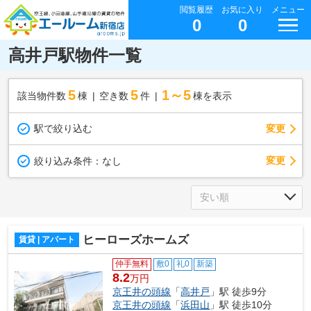
閲覧履歴
お気に入り
メニュー
0
0
高井戸駅物件一覧
5
5
1～5
該当物件数
棟
空き数
件
棟を表示
駅で絞り込む
変更
変更
絞り込み条件：
なし
ヒーローズホームズ
賃貸 | アパート
仲手無料
敷0
礼0
新築
8.2
万円
京王井の頭線
「
高井戸
」駅 徒歩9分
京王井の頭線
「
浜田山
」駅 徒歩10分