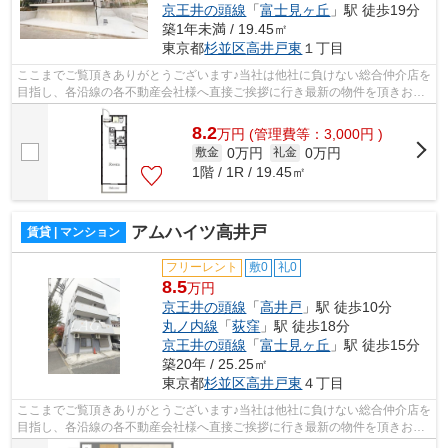
京王井の頭線
「
富士見ヶ丘
」駅 徒歩19分
築1年未満 / 19.45㎡
東京都
杉並区
高井戸東
１丁目
ここまでご覧頂きありがとうございます♪当社は他社に負けない総合仲介店を
目指し、各沿線の各不動産会社様へ直接ご挨拶に行き最新の物件を頂きお客
様へ提供しております！最新の情報は...
8.2
万
円
(管理費等：3,000円 )
0万円
0万円
敷金
礼金
1階 / 1R / 19.45㎡
アムハイツ高井戸
賃貸 | マンション
フリーレント
敷0
礼0
8.5
万円
京王井の頭線
「
高井戸
」駅 徒歩10分
丸ノ内線
「
荻窪
」駅 徒歩18分
京王井の頭線
「
富士見ヶ丘
」駅 徒歩15分
築20年 / 25.25㎡
東京都
杉並区
高井戸東
４丁目
ここまでご覧頂きありがとうございます♪当社は他社に負けない総合仲介店を
目指し、各沿線の各不動産会社様へ直接ご挨拶に行き最新の物件を頂きお客
様へ提供しております！最新の情報は...