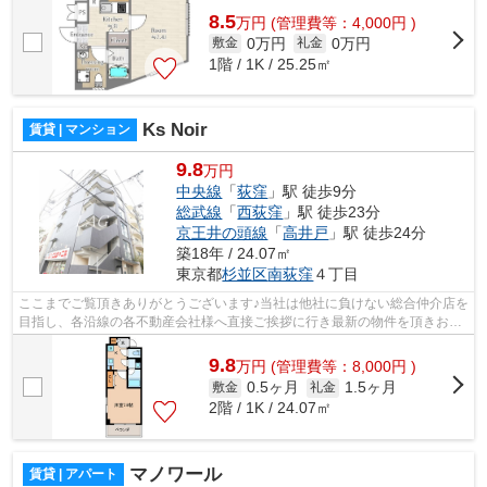
8.5
万
円
(管理費等：4,000円 )
0万円
0万円
敷金
礼金
1階 / 1K / 25.25㎡
Ks Noir
賃貸 | マンション
9.8
万円
中央線
「
荻窪
」駅 徒歩9分
総武線
「
西荻窪
」駅 徒歩23分
京王井の頭線
「
高井戸
」駅 徒歩24分
築18年 / 24.07㎡
東京都
杉並区
南荻窪
４丁目
ここまでご覧頂きありがとうございます♪当社は他社に負けない総合仲介店を
目指し、各沿線の各不動産会社様へ直接ご挨拶に行き最新の物件を頂きお客
様へ提供しております！最新の情報は...
9.8
万
円
(管理費等：8,000円 )
0.5ヶ月
1.5ヶ月
敷金
礼金
2階 / 1K / 24.07㎡
マノワール
賃貸 | アパート