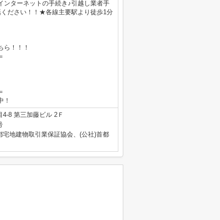
インターネットの手続き♪引越し業者手
電話ください！！★各線主要駅より徒歩1分
ちら！！！
＝
＝
業中！
-8 第三加藤ビル 2Ｆ
号
都宅地建物取引業保証協会、(公社)首都