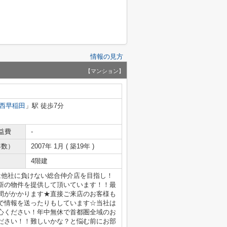
情報の見方
【マンション】
西早稲田
」駅 徒歩7分
益費
-
年数）
2007年 1月 ( 築19年 )
4階建
は他社に負けない総合仲介店を目指し！
新の物件を提供して頂いています！！最
間がかかります★直接ご来店のお客様も
で情報を送ったりもしています☆当社は
心ください！年中無休で首都圏全域のお
ださい！！難しいかな？と悩む前にお部