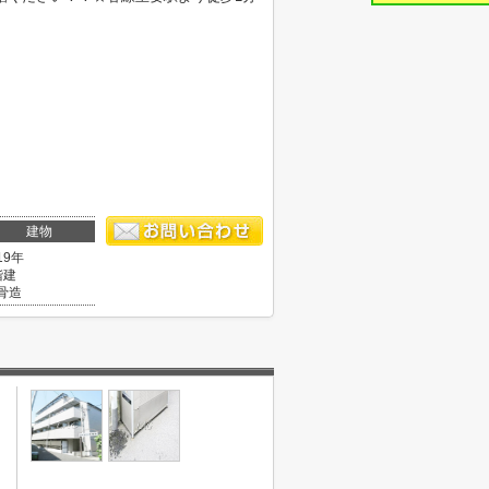
建物
19年
階建
骨造