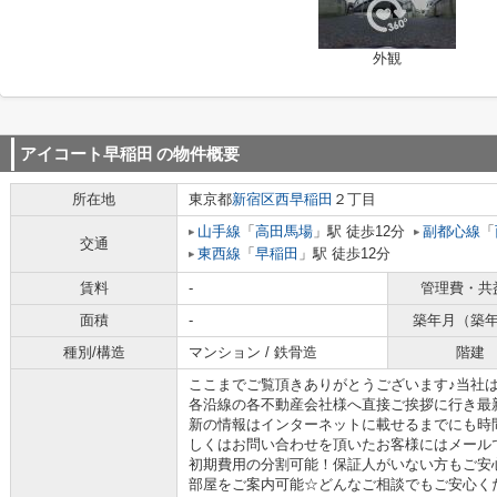
外観
アイコート早稲田
の物件概要
所在地
東京都
新宿区
西早稲田
２丁目
山手線
「
高田馬場
」駅 徒歩12分
副都心線
「
交通
東西線
「
早稲田
」駅 徒歩12分
賃料
-
管理費・共
面積
-
築年月（築
種別/構造
マンション / 鉄骨造
階建
ここまでご覧頂きありがとうございます♪当社
各沿線の各不動産会社様へ直接ご挨拶に行き最
新の情報はインターネットに載せるまでにも時
しくはお問い合わせを頂いたお客様にはメール
初期費用の分割可能！保証人がいない方もご安
部屋をご案内可能☆どんなご相談でもご安心く