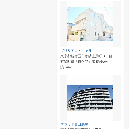
ブリリアント市ヶ谷
東京都新宿区市谷砂土原町３丁目
有楽町線「市ケ谷」駅 徒歩5分
築14年
プラウド高田馬場