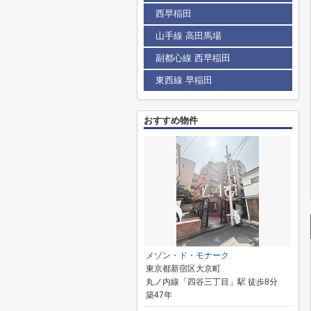
西早稲田
山手線 高田馬場
副都心線 西早稲田
東西線 早稲田
おすすめ物件
メゾン・ド・モナーク
東京都新宿区大京町
丸ノ内線「四谷三丁目」駅 徒歩8分
築47年