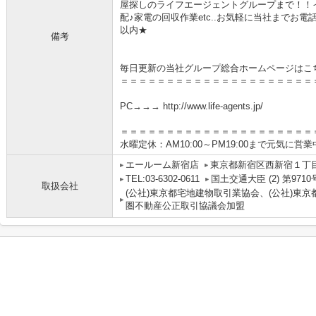
屋探しのライフエージェントグループまで！！
配♪家電の回収作業etc..お気軽に当社までお
以内★
備考
毎日更新の当社グループ総合ホームページはこ
＝＝＝＝＝＝＝＝＝＝＝＝＝＝＝＝＝＝＝＝＝
PC→→→ http://www.life-agents.jp/
＝＝＝＝＝＝＝＝＝＝＝＝＝＝＝＝＝＝＝＝＝
水曜定休：AM10:00～PM19:00まで元気に営
エールーム新宿店
東京都新宿区西新宿１丁目4
TEL:03-6302-0611
国土交通大臣 (2) 第9710
取扱会社
(公社)東京都宅地建物取引業協会、(公社)東京
圏不動産公正取引協議会加盟