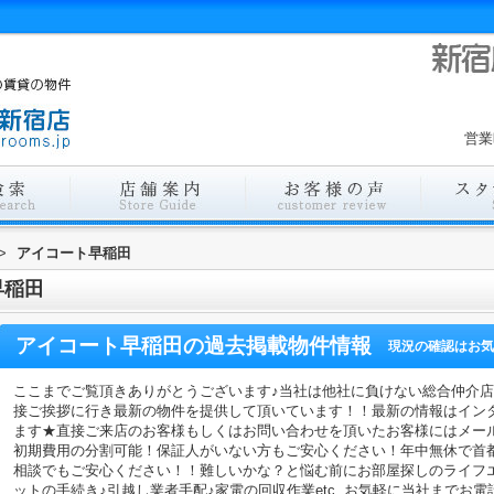
営業
>
アイコート早稲田
早稲田
アイコート早稲田
の過去掲載物件情報
現況の確認はお気
ここまでご覧頂きありがとうございます♪当社は他社に負けない総合仲介
接ご挨拶に行き最新の物件を提供して頂いています！！最新の情報はイン
ます★直接ご来店のお客様もしくはお問い合わせを頂いたお客様にはメー
初期費用の分割可能！保証人がいない方もご安心ください！年中無休で首
相談でもご安心ください！！難しいかな？と悩む前にお部屋探しのライフ
ットの手続き♪引越し業者手配♪家電の回収作業etc..お気軽に当社までお