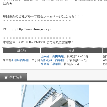
以内★
毎日更新の当社グループ総合ホームページはこちら！！！
＝＝＝＝＝＝＝＝＝＝＝＝＝＝＝＝＝＝＝＝＝＝
PC→→→ http://www.life-agents.jp/
＝＝＝＝＝＝＝＝＝＝＝＝＝＝＝＝＝＝＝＝＝＝
水曜定休：AM10:00～PM19:00まで元気に営業中！
所在地
交通
山手線
「
高田馬場
」駅 徒歩12～13分
築
東京都
新宿区
西早稲田
２丁目
副都心線
「
西早稲田
」駅 徒歩6～7分
4
東西線
「
早稲田
」駅 徒歩12分
鉄
物件情報