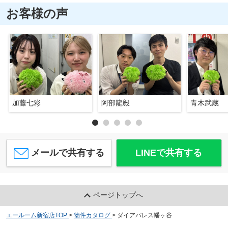
お客様の声
加藤七彩
阿部龍毅
青木武蔵
メールで共有する
LINEで共有する
ページトップへ
エールーム新宿店TOP
>
物件カタログ
>
ダイアパレス幡ヶ谷