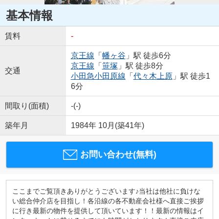
基本情報
賃料
-
京王線
「
幡ヶ谷
」駅 徒歩6分
京王線
「
笹塚
」駅 徒歩8分
交通
小田急小田原線
「
代々木上原
」駅 徒歩1
6分
間取り(面積)
-(-)
築年月
1984年 10月(築41年)
お問い合わせ(無料)
ここまでご覧頂きありがとうございます♪当社は他社に負けな
い総合仲介店を目指し！各沿線の各不動産会社様へ直接ご挨拶
に行き最新の物件を提供して頂いています！！最新の情報はイ