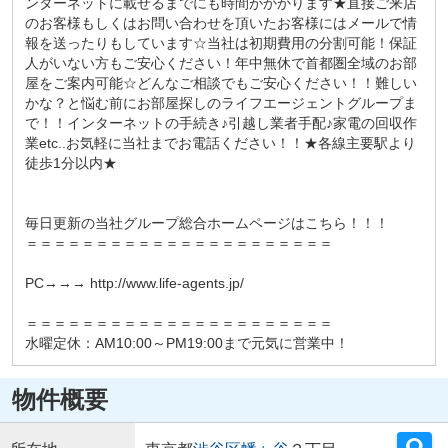
ンターネットに載せるまでにも時間がかかります★直接ご来店
のお客様もしくはお問い合わせを頂いたお客様にはメールで情
報を送ったりもしています☆当社は初期費用の分割可能！保証
人がいない方もご安心ください！年中無休で首都圏全域のお部
屋をご案内可能☆どんなご相談でもご安心ください！！難しい
かな？と悩む前にお部屋探しのライフエージェントグループま
で！！インターネットの手続き♪引越し業者手配♪家電の回収作
業etc..お気軽に当社までお電話ください！！★各線主要駅より
徒歩1分以内★
毎日更新の当社グループ総合ホームページはこちら！！！
＝＝＝＝＝＝＝＝＝＝＝＝＝＝＝＝＝＝＝＝＝＝
PC→→→ http://www.life-agents.jp/
＝＝＝＝＝＝＝＝＝＝＝＝＝＝＝＝＝＝＝＝＝＝
水曜定休：AM10:00～PM19:00まで元気に営業中！
物件概要