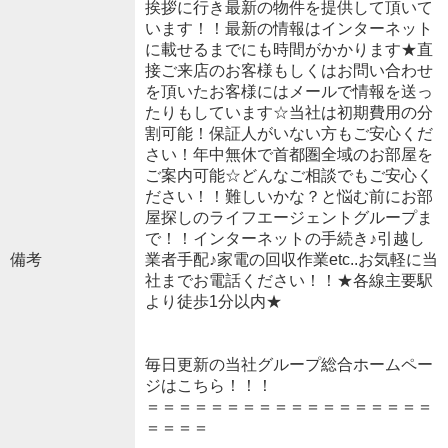
挨拶に行き最新の物件を提供して頂いて
います！！最新の情報はインターネット
に載せるまでにも時間がかかります★直
接ご来店のお客様もしくはお問い合わせ
を頂いたお客様にはメールで情報を送っ
たりもしています☆当社は初期費用の分
割可能！保証人がいない方もご安心くだ
さい！年中無休で首都圏全域のお部屋を
ご案内可能☆どんなご相談でもご安心く
ださい！！難しいかな？と悩む前にお部
屋探しのライフエージェントグループま
で！！インターネットの手続き♪引越し
備考
業者手配♪家電の回収作業etc..お気軽に当
社までお電話ください！！★各線主要駅
より徒歩1分以内★
毎日更新の当社グループ総合ホームペー
ジはこちら！！！
＝＝＝＝＝＝＝＝＝＝＝＝＝＝＝＝＝＝
＝＝＝＝