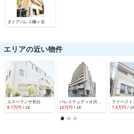
ダイアパレス幡ヶ谷
エリアの近い物件
エスペランサ初台
パレステュディオ渋谷本町
8.7
万
円
/ 1K
10
万
円
/ 1K
7.6
万
円
/ 1