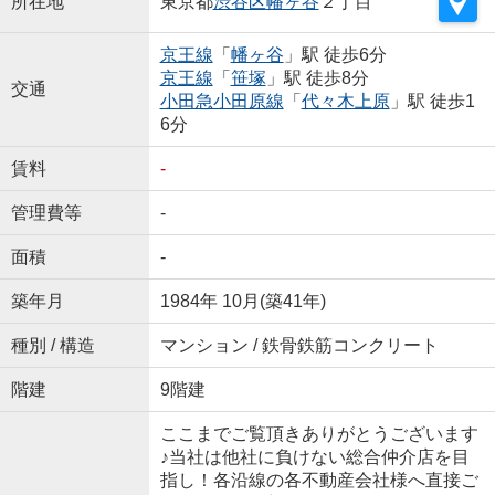
所在地
東京都
渋谷区
幡ヶ谷
２丁目
京王線
「
幡ヶ谷
」駅 徒歩6分
京王線
「
笹塚
」駅 徒歩8分
交通
小田急小田原線
「
代々木上原
」駅 徒歩1
6分
賃料
-
管理費等
-
面積
-
築年月
1984年 10月(築41年)
種別 / 構造
マンション / 鉄骨鉄筋コンクリート
階建
9階建
ここまでご覧頂きありがとうございます
♪当社は他社に負けない総合仲介店を目
指し！各沿線の各不動産会社様へ直接ご