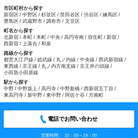
市区町村から探す
新宿区
/
中野区
/
杉並区
/
世田谷区
/
渋谷区
/
練馬区
/
豊島区
/
武蔵野市
/
調布市
/
文京区
町名から探す
北新宿
/
本町
/
本町
/
中央
/
高円寺南
/
弥生町
/
新宿
/
西新宿
/
上落合
/
和泉
路線から探す
都営大江戸線
/
総武線
/
丸ノ内線
/
中央線
/
西武新宿線
/
東西線
/
京王線
/
丸ノ内方南支線
/
京王井の頭線
/
小田急小田原線
駅から探す
中野
/
中野坂上
/
高円寺
/
中野新橋
/
西新宿五丁目
/
東高円寺
/
新中野
/
東中野
/
阿佐ケ谷
/
方南町
電話でお問い合わせ
営業時間：
10：00～19：00