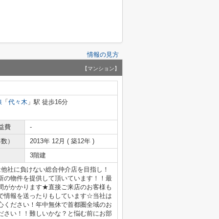
情報の見方
【マンション】
線
「
代々木
」駅 徒歩16分
益費
-
年数）
2013年 12月 ( 築12年 )
3階建
は他社に負けない総合仲介店を目指し！
新の物件を提供して頂いています！！最
間がかかります★直接ご来店のお客様も
で情報を送ったりもしています☆当社は
心ください！年中無休で首都圏全域のお
ださい！！難しいかな？と悩む前にお部