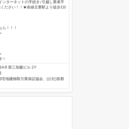
インターネットの手続き♪引越し業者手
電話ください！！★各線主要駅より徒歩1分
ちら！！！
＝
＝
業中！
-8 第三加藤ビル 2Ｆ
号
都宅地建物取引業保証協会、(公社)首都