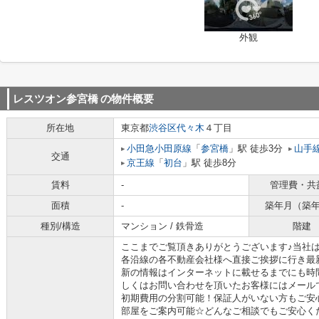
外観
レスツオン参宮橋
の物件概要
所在地
東京都
渋谷区
代々木
４丁目
小田急小田原線
「
参宮橋
」駅 徒歩3分
山手
交通
京王線
「
初台
」駅 徒歩8分
賃料
-
管理費・共
面積
-
築年月（築
種別/構造
マンション / 鉄骨造
階建
ここまでご覧頂きありがとうございます♪当社
各沿線の各不動産会社様へ直接ご挨拶に行き最
新の情報はインターネットに載せるまでにも時
しくはお問い合わせを頂いたお客様にはメール
初期費用の分割可能！保証人がいない方もご安
部屋をご案内可能☆どんなご相談でもご安心く