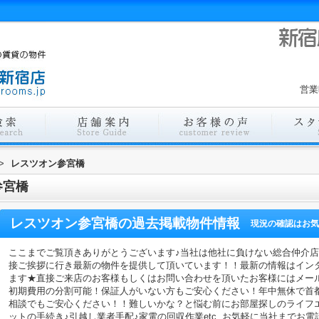
営業
>
レスツオン参宮橋
参宮橋
レスツオン参宮橋
の過去掲載物件情報
現況の確認はお気
ここまでご覧頂きありがとうございます♪当社は他社に負けない総合仲介
接ご挨拶に行き最新の物件を提供して頂いています！！最新の情報はイン
ます★直接ご来店のお客様もしくはお問い合わせを頂いたお客様にはメー
初期費用の分割可能！保証人がいない方もご安心ください！年中無休で首
相談でもご安心ください！！難しいかな？と悩む前にお部屋探しのライフ
ットの手続き♪引越し業者手配♪家電の回収作業etc..お気軽に当社までお