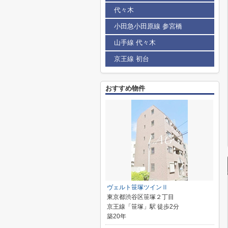
代々木
小田急小田原線 参宮橋
山手線 代々木
京王線 初台
おすすめ物件
ヴェルト笹塚ツインⅡ
東京都渋谷区笹塚２丁目
京王線「笹塚」駅 徒歩2分
築20年