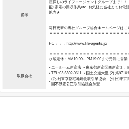
屋探しのライフエージェントグループまで！！
配♪家電の回収作業etc..お気軽に当社までお
以内★
備考
毎日更新の当社グループ総合ホームページはこ
＝＝＝＝＝＝＝＝＝＝＝＝＝＝＝＝＝＝＝＝＝
PC→→→ http://www.life-agents.jp/
＝＝＝＝＝＝＝＝＝＝＝＝＝＝＝＝＝＝＝＝＝
水曜定休：AM10:00～PM19:00まで元気に営
エールーム新宿店
東京都新宿区西新宿１丁目4
TEL:03-6302-0611
国土交通大臣 (2) 第9710
取扱会社
(公社)東京都宅地建物取引業協会、(公社)東京
圏不動産公正取引協議会加盟