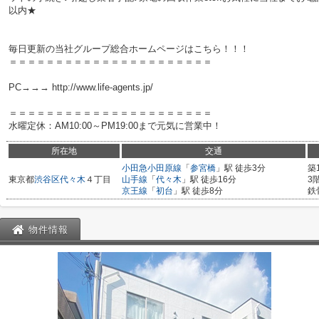
以内★
毎日更新の当社グループ総合ホームページはこちら！！！
＝＝＝＝＝＝＝＝＝＝＝＝＝＝＝＝＝＝＝＝＝＝
PC→→→ http://www.life-agents.jp/
＝＝＝＝＝＝＝＝＝＝＝＝＝＝＝＝＝＝＝＝＝＝
水曜定休：AM10:00～PM19:00まで元気に営業中！
所在地
交通
小田急小田原線
「
参宮橋
」駅 徒歩3分
築
東京都
渋谷区
代々木
４丁目
山手線
「
代々木
」駅 徒歩16分
3
京王線
「
初台
」駅 徒歩8分
鉄
物件情報