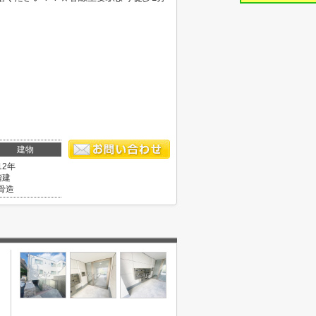
建物
12年
階建
骨造