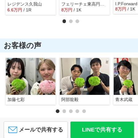
I.P.Forward
レジデンス久我山
フェリーチェ東高円寺Ｄ
8
万
円
/ 1K
6.6
万
円
/ 1R
8
万
円
/ 1K
お客様の声
加藤七彩
阿部龍毅
青木武蔵
メールで共有する
LINEで共有する