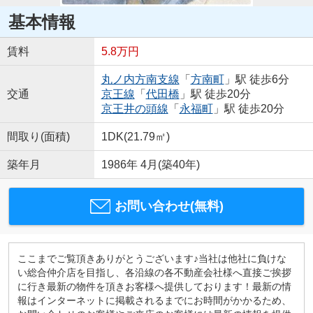
基本情報
賃料
5.8万円
丸ノ内方南支線
「
方南町
」駅 徒歩6分
交通
京王線
「
代田橋
」駅 徒歩20分
京王井の頭線
「
永福町
」駅 徒歩20分
間取り(面積)
1DK(21.79㎡)
築年月
1986年 4月(築40年)
お問い合わせ(無料)
ここまでご覧頂きありがとうございます♪当社は他社に負けな
い総合仲介店を目指し、各沿線の各不動産会社様へ直接ご挨拶
に行き最新の物件を頂きお客様へ提供しております！最新の情
報はインターネットに掲載されるまでにお時間がかかるため、