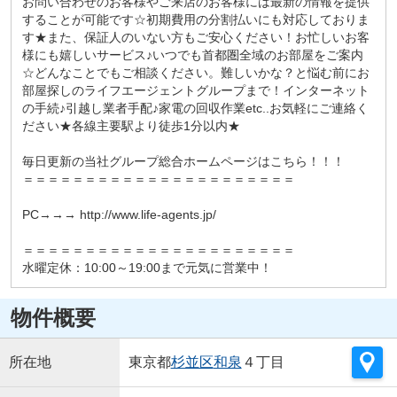
お問い合わせのお客様やご来店のお客様には最新の情報を提供
することが可能です☆初期費用の分割払いにも対応しておりま
す★また、保証人のいない方もご安心ください！お忙しいお客
様にも嬉しいサービス♪いつでも首都圏全域のお部屋をご案内
☆どんなことでもご相談ください。難しいかな？と悩む前にお
部屋探しのライフエージェントグループまで！インターネット
の手続♪引越し業者手配♪家電の回収作業etc..お気軽にご連絡く
ださい★各線主要駅より徒歩1分以内★
毎日更新の当社グループ総合ホームページはこちら！！！
＝＝＝＝＝＝＝＝＝＝＝＝＝＝＝＝＝＝＝＝＝＝
PC→→→ http://www.life-agents.jp/
＝＝＝＝＝＝＝＝＝＝＝＝＝＝＝＝＝＝＝＝＝＝
水曜定休：10:00～19:00まで元気に営業中！
物件概要
所在地
東京都
杉並区
和泉
４丁目