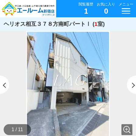
閲覧履歴
お気に入り
メニュー
1
0
ヘリオス相互３７８方南町パートⅠ (
1
室)
1 / 11