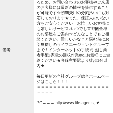
るため、お問い合わせのお客様やご来店
のお客様には最新の情報を提供すること
が可能です☆初期費用の分割払いにも対
応しております★また、保証人のいない
方もご安心ください！お忙しいお客様に
も嬉しいサービス♪いつでも首都圏全域
のお部屋をご案内☆どんなことでもご相
談ください。難しいかな？と悩む前にお
部屋探しのライフエージェントグループ
備考
まで！インターネットの手続♪引越し業
者手配♪家電の回収作業etc..お気軽にご連
絡ください★各線主要駅より徒歩1分以
内★
毎日更新の当社グループ総合ホームペー
ジはこちら！！！
＝＝＝＝＝＝＝＝＝＝＝＝＝＝＝＝＝＝
＝＝＝＝
PC→→→ http://www.life-agents.jp/