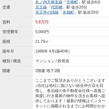
丸ノ内方南支線
「
方南町
」駅 徒歩6分
交通
京王線
「
代田橋
」駅 徒歩20分
京王井の頭線
「
永福町
」駅 徒歩20分
賃料
5.8万円
管理費等
5,000円
面積
21.79㎡
築年月
1986年 4月(築40年)
種別 / 構造
マンション / 鉄骨造
階建
2階建 地下1階
ここまでご覧頂きありがとうございます
♪当社は他社に負けない総合仲介店を目
指し、各沿線の各不動産会社様へ直接ご
挨拶に行き最新の物件を頂きお客様へ提
供しております！最新の情報はインター
ネットに掲載されるまでにお時間がかか