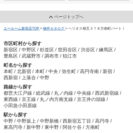
ページトップへ
エールーム新宿店TOP
>
物件カタログ
>
ヘリオス相互３７８方南町パートⅠ
市区町村から探す
新宿区
/
中野区
/
杉並区
/
世田谷区
/
渋谷区
/
練馬区
/
豊島区
/
武蔵野市
/
調布市
/
狛江市
町名から探す
本町
/
北新宿
/
本町
/
中央
/
弥生町
/
高円寺南
/
新宿
/
西新宿
/
上落合
/
中野
路線から探す
都営大江戸線
/
総武線
/
丸ノ内線
/
中央線
/
西武新宿線
/
東西線
/
京王線
/
丸ノ内方南支線
/
京王井の頭線
/
小田急小田原線
駅から探す
中野
/
中野坂上
/
中野新橋
/
西新宿五丁目
/
高円寺
/
東高円寺
/
新中野
/
東中野
/
阿佐ケ谷
/
方南町