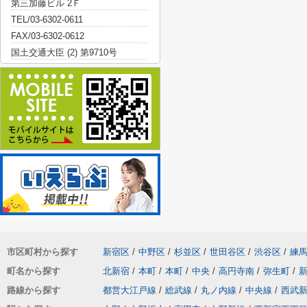
第三加藤ビル 2Ｆ
TEL/03-6302-0611
FAX/03-6302-0612
国土交通大臣 (2) 第9710号
市区町村から探す
新宿区
/
中野区
/
杉並区
/
世田谷区
/
渋谷区
/
練
町名から探す
北新宿
/
本町
/
本町
/
中央
/
高円寺南
/
弥生町
/
路線から探す
都営大江戸線
/
総武線
/
丸ノ内線
/
中央線
/
西武