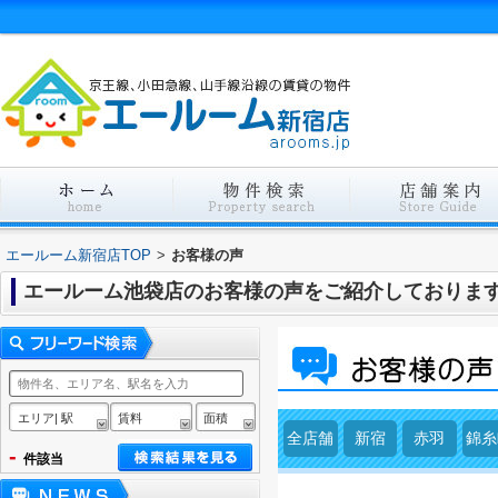
エールーム新宿店TOP
>
お客様の声
エールーム池袋店のお客様の声をご紹介しておりま
エリア| 駅
賃料
面積
全店舗
新宿
赤羽
錦糸
-
件該当