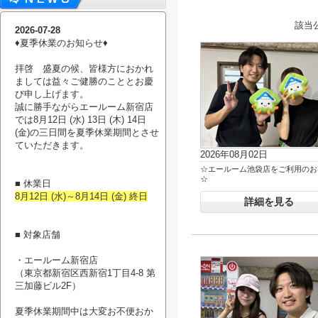
該当
2026-07-28
♦︎夏季休業のお知らせ♦︎
拝啓 盛夏の候、皆様方におかれ
ましては益々ご健勝のこととお慶
び申し上げます。
誠に勝手ながらエールーム新宿店
では8月12日 (水) 13日 (木) 14日
(金)の三日間を夏季休業期間とさせ
ていただきます。
2026年08月02日
☆エールーム池袋店をご利用のお
☆
■ 休業日
8月12日 (水)～8月14日 (金) 終日
詳細を見る
■ 対象店舗
・エールーム新宿店
（東京都新宿区西新宿1丁目4-8 第
三加藤ビル2F）
夏季休業期間中は大変お不便おか