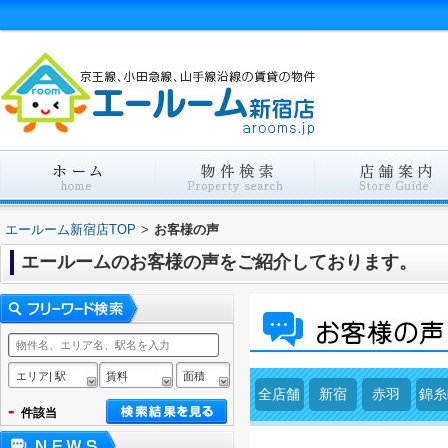
エールーム新宿店TOP
>
お客様の声
エールームのお客様の声をご紹介しております。
エリア| 駅
賃料
面積
全店舗
新宿
赤羽
錦糸
-
件該当