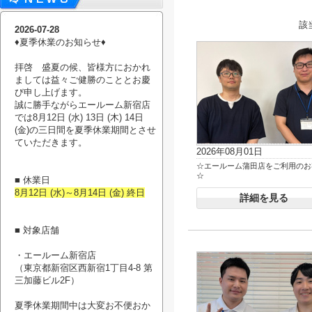
該
2026-07-28
♦︎夏季休業のお知らせ♦︎
拝啓 盛夏の候、皆様方におかれ
ましては益々ご健勝のこととお慶
び申し上げます。
誠に勝手ながらエールーム新宿店
では8月12日 (水) 13日 (木) 14日
(金)の三日間を夏季休業期間とさせ
ていただきます。
2026年08月01日
☆エールーム蒲田店をご利用のお
☆
■ 休業日
8月12日 (水)～8月14日 (金) 終日
詳細を見る
■ 対象店舗
・エールーム新宿店
（東京都新宿区西新宿1丁目4-8 第
三加藤ビル2F）
夏季休業期間中は大変お不便おか