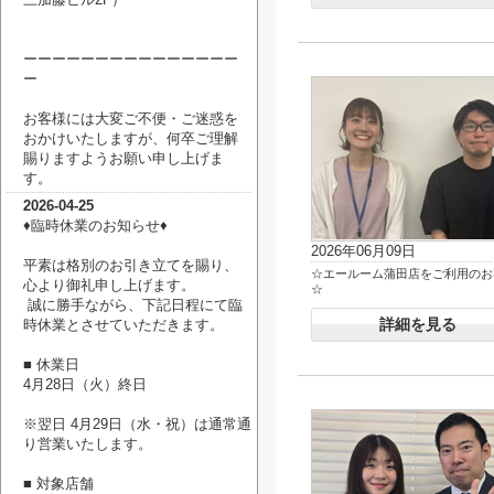
ーーーーーーーーーーーーーーー
ー
お客様には大変ご不便・ご迷惑を
おかけいたしますが、何卒ご理解
賜りますようお願い申し上げま
す。
2026-04-25
♦臨時休業のお知らせ♦
2026年06月09日
平素は格別のお引き立てを賜り、
☆エールーム蒲田店をご利用のお
心より御礼申し上げます。
☆
誠に勝手ながら、下記日程にて臨
詳細を見る
時休業とさせていただきます。
■ 休業日
4月28日（火）終日
※翌日 4月29日（水・祝）は通常通
り営業いたします。
■ 対象店舗