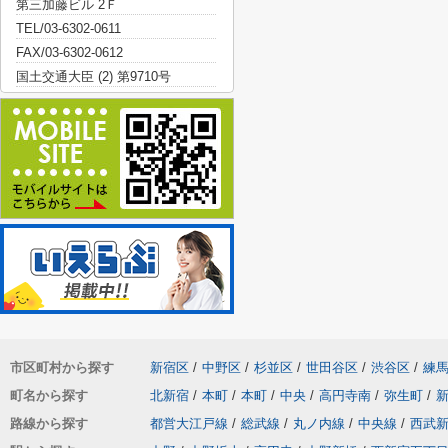
第三加藤ビル 2Ｆ
TEL/03-6302-0611
FAX/03-6302-0612
国土交通大臣 (2) 第9710号
市区町村から探す
新宿区
/
中野区
/
杉並区
/
世田谷区
/
渋谷区
/
練
町名から探す
北新宿
/
本町
/
本町
/
中央
/
高円寺南
/
弥生町
/
路線から探す
都営大江戸線
/
総武線
/
丸ノ内線
/
中央線
/
西武