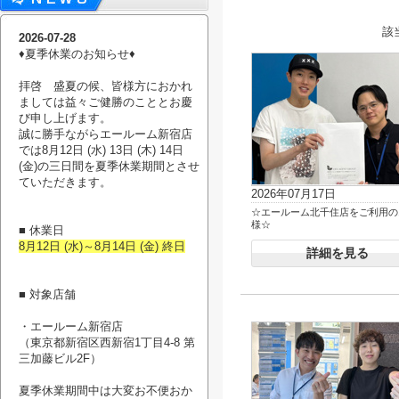
該
2026-07-28
♦︎夏季休業のお知らせ♦︎
拝啓 盛夏の候、皆様方におかれ
ましては益々ご健勝のこととお慶
び申し上げます。
誠に勝手ながらエールーム新宿店
では8月12日 (水) 13日 (木) 14日
(金)の三日間を夏季休業期間とさせ
ていただきます。
2026年07月17日
☆エールーム北千住店をご利用の
様☆
■ 休業日
8月12日 (水)～8月14日 (金) 終日
詳細を見る
■ 対象店舗
・エールーム新宿店
（東京都新宿区西新宿1丁目4-8 第
三加藤ビル2F）
夏季休業期間中は大変お不便おか