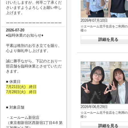
けいたしますが、何卒ご了承くだ
さいますようよろしくお願い申し
上げます。
2026年07月10日
ーーーーーーーーーーーーーーー
☆エールーム北千住店をご利用の
2026-07-20
様☆
♦臨時休業のお知らせ♦
詳細を見る
平素は格別のお引き立てを賜り、
心より御礼申し上げます。
誠に勝手ながら、下記のとおり一
部店舗を臨時休業とさせていただ
きます。
■ 休業日
7月21日(火) 終日
7月28日(火) 終日
2026年06月29日
■ 対象店舗
☆エールーム北千住店をご利用の
様☆
・エールーム新宿店
（
東京都新宿区西新宿1丁目4-8 第
詳細を見る
三加藤ビル2F
）