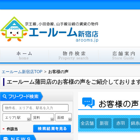
エールーム新宿店TOP
>
お客様の声
エールーム蒲田店のお客様の声をご紹介しておりま
エリア| 駅
賃料
面積
全店舗
新宿
赤羽
錦糸
-
件該当