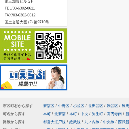
第三加藤ビル 2Ｆ
TEL/03-6302-0611
FAX/03-6302-0612
国土交通大臣 (2) 第9710号
市区町村から探す
新宿区
/
中野区
/
杉並区
/
世田谷区
/
渋谷区
/
練
町名から探す
本町
/
北新宿
/
本町
/
中央
/
弥生町
/
高円寺南
/
路線から探す
都営大江戸線
/
総武線
/
丸ノ内線
/
中央線
/
西武