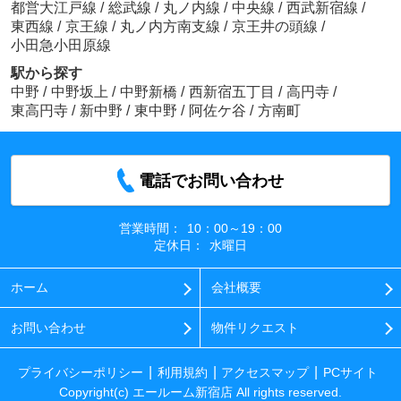
都営大江戸線
/
総武線
/
丸ノ内線
/
中央線
/
西武新宿線
/
東西線
/
京王線
/
丸ノ内方南支線
/
京王井の頭線
/
小田急小田原線
駅から探す
中野
/
中野坂上
/
中野新橋
/
西新宿五丁目
/
高円寺
/
東高円寺
/
新中野
/
東中野
/
阿佐ケ谷
/
方南町
電話でお問い合わせ
営業時間：
10：00～19：00
定休日：
水曜日
ホーム
会社概要
お問い合わせ
物件リクエスト
プライバシーポリシー
利用規約
アクセスマップ
PCサイト
Copyright(c) エールーム新宿店 All rights reserved.