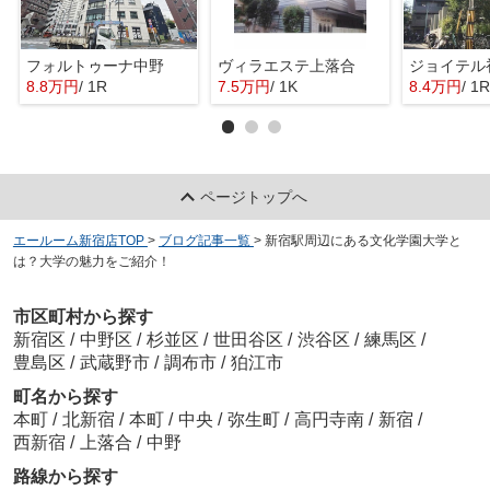
フォルトゥーナ中野
ヴィラエステ上落合
ジョイテル
8.8万円
/ 1R
7.5万円
/ 1K
8.4万円
/ 1R
ページトップへ
エールーム新宿店TOP
>
ブログ記事一覧
>
新宿駅周辺にある文化学園大学と
は？大学の魅力をご紹介！
市区町村から探す
新宿区
/
中野区
/
杉並区
/
世田谷区
/
渋谷区
/
練馬区
/
豊島区
/
武蔵野市
/
調布市
/
狛江市
町名から探す
本町
/
北新宿
/
本町
/
中央
/
弥生町
/
高円寺南
/
新宿
/
西新宿
/
上落合
/
中野
路線から探す