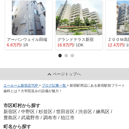
アーバンウェイル田端
グランドテラス新宿
6.8万円
/ 1R
16.8万円
/ 1DK
12.4万円
/ 
ページトップへ
エールーム新宿店TOP
>
ブログ記事一覧
>
新宿駅周辺にある新宿駅前ブラート
歯科とは？大学院並みの設備が魅力！
市区町村から探す
新宿区
/
中野区
/
杉並区
/
世田谷区
/
渋谷区
/
練馬区
/
豊島区
/
武蔵野市
/
調布市
/
狛江市
町名から探す