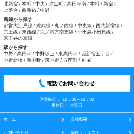
北新宿
/
本町
/
中央
/
弥生町
/
高円寺南
/
本町
/
新宿
/
上落合
/
西新宿
/
中野
路線から探す
都営大江戸線
/
総武線
/
丸ノ内線
/
中央線
/
西武新宿線
/
京王線
/
東西線
/
丸ノ内方南支線
/
小田急小田原線
/
京王井の頭線
駅から探す
中野
/
高円寺
/
中野坂上
/
東高円寺
/
西新宿五丁目
/
中野新橋
/
新中野
/
東中野
/
方南町
/
笹塚
電話でお問い合わせ
営業時間：
10：00～19：00
定休日：
水曜日
ホーム
会社概要
お問い合わせ
物件リクエスト