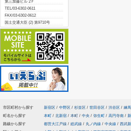
第三加藤ビル 2Ｆ
TEL/03-6302-0611
FAX/03-6302-0612
国土交通大臣 (2) 第9710号
市区町村から探す
新宿区
/
中野区
/
杉並区
/
世田谷区
/
渋谷区
/
練
町名から探す
本町
/
北新宿
/
本町
/
中央
/
弥生町
/
高円寺南
/
路線から探す
都営大江戸線
/
総武線
/
丸ノ内線
/
中央線
/
西武