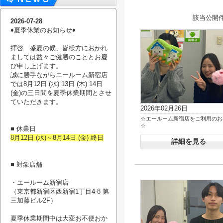
該当公開
2026-07-28
♦︎夏季休業のお知らせ♦︎
拝啓 盛夏の候、皆様方におかれ
ましては益々ご健勝のこととお慶
び申し上げます。
誠に勝手ながらエールーム新宿店
では8月12日 (水) 13日 (木) 14日
(金)の三日間を夏季休業期間とさせ
ていただきます。
2026年02月26日
☆エールーム新宿店をご利用のお
☆
■ 休業日
8月12日 (水)～8月14日 (金) 終日
詳細を見る
■ 対象店舗
・エールーム新宿店
（東京都新宿区西新宿1丁目4-8 第
三加藤ビル2F）
夏季休業期間中は大変お不便おか