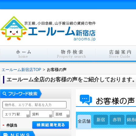
エールーム新宿店TOP
>
お客様の声
エールーム全店のお客様の声をご紹介しております
エリア| 駅
賃料
面積
新宿
赤羽
錦糸
全店舗
-
件該当