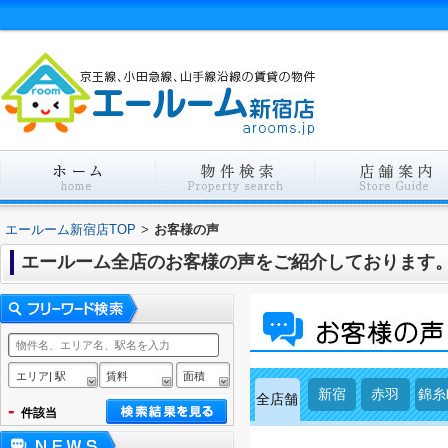
エールーム新宿店TOP
>
お客様の声
エールーム全店のお客様の声をご紹介しております
エリア| 駅
賃料
面積
新宿
赤羽
錦糸
全店舗
-
件該当