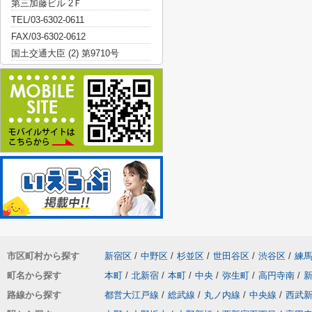
第三加藤ビル 2Ｆ
TEL/03-6302-0611
FAX/03-6302-0612
国土交通大臣 (2) 第9710号
市区町村から探す
新宿区
/
中野区
/
杉並区
/
世田谷区
/
渋谷区
/
練
町名から探す
本町
/
北新宿
/
本町
/
中央
/
弥生町
/
高円寺南
/
路線から探す
都営大江戸線
/
総武線
/
丸ノ内線
/
中央線
/
西武