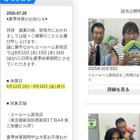
該当公開
2026-07-28
♦︎夏季休業のお知らせ♦︎
拝啓 盛夏の候、皆様方におかれ
ましては益々ご健勝のこととお慶
び申し上げます。
誠に勝手ながらエールーム新宿店
では8月12日 (水) 13日 (木) 14日
(金)の三日間を夏季休業期間とさせ
ていただきます。
2025年10月30日
☆エールーム新宿店をご利用のお
☆
■ 休業日
8月12日 (水)～8月14日 (金) 終日
詳細を見る
■ 対象店舗
・エールーム新宿店
（東京都新宿区西新宿1丁目4-8 第
三加藤ビル2F）
夏季休業期間中は大変お不便おか