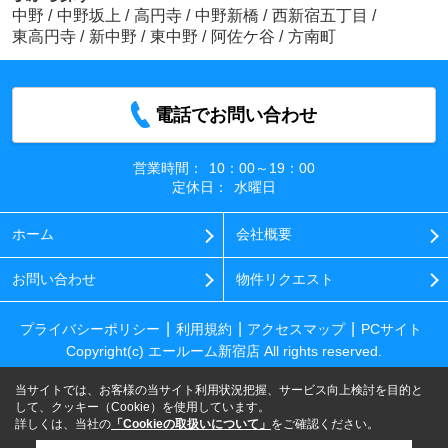
中野
/
中野坂上
/
高円寺
/
中野新橋
/
西新宿五丁目
/
東高円寺
/
新中野
/
東中野
/
阿佐ケ谷
/
方南町
電話でお問い合わせ
営業時間：
10：00～19：00
定休日：
水曜日
ホーム
会社概要
お問い合わせ
物件リクエスト
プライバシーポリシー
利用規約
アクセスマップ
PCサイト
Copyright(c) エールーム新宿店 All rights reserved.
当サイトでは、お客様の当サイト利用状況把握、サービス向上検討を目的と
して、クッキー（Cookie）を使用しています。
詳しくは、当社の
「Cookieの取扱いについて」
をご確認ください。