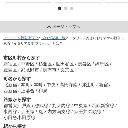
ページトップへ
エールーム新宿店TOP
>
ブログ記事一覧
>
イタリアン好きにおすすめの新宿に
ある「イタリア食堂 ブラーボ」とは？
市区町村から探す
新宿区
/
中野区
/
杉並区
/
世田谷区
/
渋谷区
/
練馬区
/
豊島区
/
武蔵野市
/
調布市
/
文京区
町名から探す
北新宿
/
本町
/
本町
/
中央
/
高円寺南
/
弥生町
/
新宿
/
西新宿
/
上落合
/
和泉
路線から探す
都営大江戸線
/
総武線
/
丸ノ内線
/
中央線
/
西武新宿線
/
東西線
/
京王線
/
丸ノ内方南支線
/
京王井の頭線
/
小田急小田原線
駅から探す