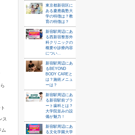
東京都新宿区に
ある慶應義塾大
学の特徴は？教
育の特徴は？
新宿駅周辺にあ
る西新宿整形外
科クリニックの
概要や診療内容
につい...
新宿駅周辺にあ
るBEYOND
BODY CAREと
宿
は？施術メニュ
ーは？
けら
新宿駅周辺にあ
る新宿駅前ブラ
ート歯科とは？
ート
大学院並みの設
備が魅力！
ンス
新宿駅周辺にあ
ジム
る文化学園大学