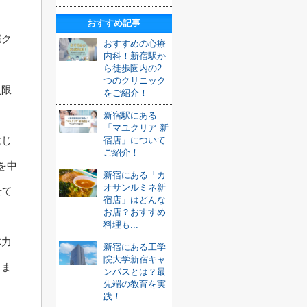
おすすめ記事
催ク
おすすめの心療
内科！新宿駅か
ら徒歩圏内の2
つのクリニック
員限
をご紹介！
新宿駅にある
「マユクリア 新
はじ
宿店」について
ご紹介！
を中
新宿にある「カ
オサンルミネ新
せて
宿店」はどんな
お店？おすすめ
料理も...
体力
新宿にある工学
院大学新宿キャ
きま
ンパスとは？最
先端の教育を実
践！