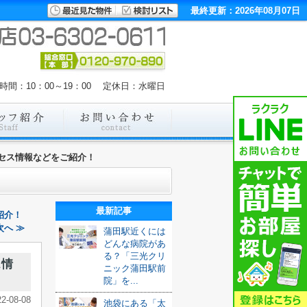
最終更新：2026年08月07日
時間：10：00～19：00 定休日：水曜日
セス情報などをご紹介！
最新記事
紹介！
へ ≫
蒲田駅近くには
どんな病院があ
る？「三光クリ
ス情
ニック蒲田駅前
院」を...
22-08-08
池袋にある「太