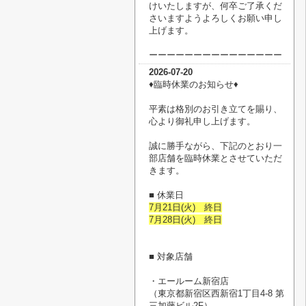
けいたしますが、何卒ご了承くだ
さいますようよろしくお願い申し
上げます。
ーーーーーーーーーーーーーーー
2026-07-20
♦臨時休業のお知らせ♦
平素は格別のお引き立てを賜り、
心より御礼申し上げます。
誠に勝手ながら、下記のとおり一
部店舗を臨時休業とさせていただ
きます。
■ 休業日
7月21日(火) 終日
7月28日(火) 終日
■ 対象店舗
・エールーム新宿店
（
東京都新宿区西新宿1丁目4-8 第
三加藤ビル2F
）