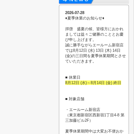
2026-07-28
♦︎夏季休業のお知らせ♦︎
拝啓 盛夏の候、皆様方におかれ
ましては益々ご健勝のこととお慶
び申し上げます。
誠に勝手ながらエールーム新宿店
では8月12日 (水) 13日 (木) 14日
(金)の三日間を夏季休業期間とさせ
ていただきます。
■ 休業日
8月12日 (水)～8月14日 (金) 終日
■ 対象店舗
・エールーム新宿店
（東京都新宿区西新宿1丁目4-8 第
三加藤ビル2F）
夏季休業期間中は大変お不便おか