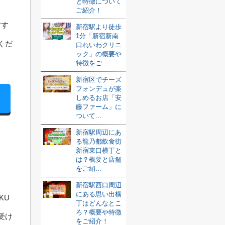
と特徴について
ご紹介！
すす
新宿駅より徒歩
1分「新宿新南
くだ
口れいわクリニ
ック」の概要や
特徴をご...
新宿区でチーズ
フォンデュが楽
しめるお店「安
藤ファーム」に
ついて...
新宿駅周辺にあ
る龍乃都飲食街
新宿東口横丁と
は？概要と店舗
をご紹...
新宿駅西口周辺
にある思い出横
KU
丁はどんなとこ
ろ？概要や特徴
受け
をご紹介！