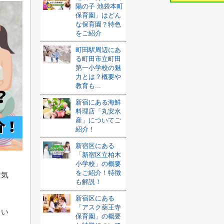
陽の子 池袋本町
保育園」はどん
な保育園？特色
をご紹介
町田駅周辺にあ
る町田市立町田
第一小学校の魅
力とは？概要や
教育も...
新宿にある海鮮
料理店「丸安水
産」についてご
紹介！
新宿区にある
「新宿区立柏木
小学校」の概要
をご紹介！特徴
活気
も解説！
新宿区にある
「アスク薬王寺
とい
保育園」の概要