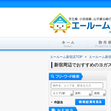
エールーム新宿店TOP
>
エールーム新
新宿周辺でおすすめのヨガ
エリア| 駅
賃料
面積
-
件該当